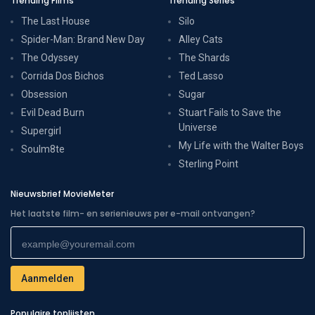
Trending Films
Trending Series
The Last House
Silo
Spider-Man: Brand New Day
Alley Cats
The Odyssey
The Shards
Corrida Dos Bichos
Ted Lasso
Obsession
Sugar
Evil Dead Burn
Stuart Fails to Save the
Universe
Supergirl
My Life with the Walter Boys
Soulm8te
Sterling Point
Nieuwsbrief MovieMeter
Het laatste film- en serienieuws per e-mail ontvangen?
Populaire toplijsten