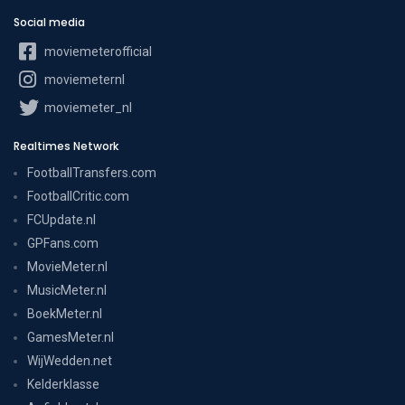
Social media
moviemeterofficial
moviemeternl
moviemeter_nl
Realtimes Network
FootballTransfers.com
FootballCritic.com
FCUpdate.nl
GPFans.com
MovieMeter.nl
MusicMeter.nl
BoekMeter.nl
GamesMeter.nl
WijWedden.net
Kelderklasse