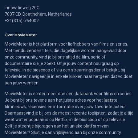
Innovatieweg 20C
7007 CD, Doetinchem, Netherlands
+31(315)-764002
Over MovieMeter
MovieMeter is hét platform voor liefhebbers van films en series.
Met tienduizenden titels, die dagelijkse worden aangevuld door
onze community, vind je bij ons altijd de film, serie of
documentaire die je zoekt. Of je jouw content nou graag op
televisie, in de bioscoop of via een streamingsdienst bekijkt, bij
MovieMeter navigeer je in enkele klikken naar hetgeen dat voldoet
aan jouw wensen.
MovieMeter is echter meer dan een databank voor films en series.
Je bent bij ons tevens aan het juiste adres voor het laatste
filmnieuws, recensies en informatie over jouw favoriete acteur.
Daarnaast vind je bij ons de meest recente toplijsten, zodat je altijd
weet wat er populair is op Netflix, in de bioscoop of op televisie.
Zelf je steentje bijdragen aan het unieke platform van
MovieMeter? Sluit je dan vrijblijvend aan bij onze community.