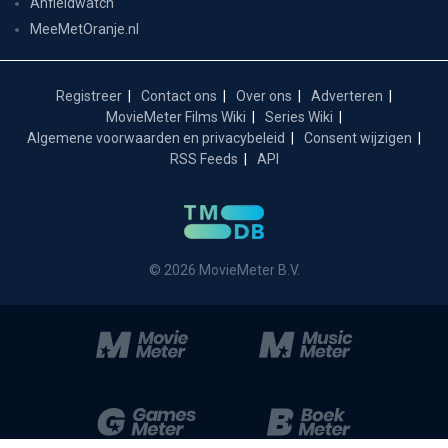
Anfieldwatch
MeeMetOranje.nl
Registreer
Contact ons
Over ons
Adverteren
MovieMeter Films Wiki
Series Wiki
Algemene voorwaarden en privacybeleid
Consent wijzigen
RSS Feeds
API
© 2026 MovieMeter B.V.