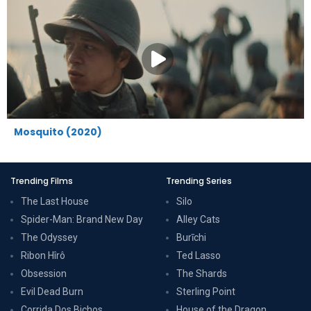
Mosquito (2020)
Trending Films
Trending Series
The Last House
Silo
Spider-Man: Brand New Day
Alley Cats
The Odyssey
Burīchi
Ribon Hîrô
Ted Lasso
Obsession
The Shards
Evil Dead Burn
Sterling Point
Corrida Dos Bichos
House of the Dragon