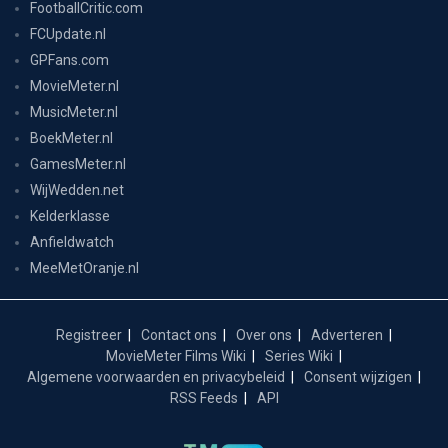
FootballCritic.com
FCUpdate.nl
GPFans.com
MovieMeter.nl
MusicMeter.nl
BoekMeter.nl
GamesMeter.nl
WijWedden.net
Kelderklasse
Anfieldwatch
MeeMetOranje.nl
Registreer
Contact ons
Over ons
Adverteren
MovieMeter Films Wiki
Series Wiki
Algemene voorwaarden en privacybeleid
Consent wijzigen
RSS Feeds
API