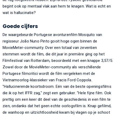
begint ook op mentaal vlak aan hem te knagen. Wat is echt en
wat is hallucinatie?
Goede cijfers
De waargebeurde Portugese avonturenfilm Mosquito van
regisseur João Nuno Pinto gooit hoge ogen binnen de
MovieMeter-communty. Over een totaal van zeventien
stemmen wordt de film, die dit jaar in première ging op het
Filmfestival van Rotterdam, beoordeeld met een knappe 3,57/5.
Zowel door de MovieMeter-community als verschillende
Portugese filmcritici wordt de film vergeleken met de
Vietnamoorlog-klassieker van Fracis Ford Coppola.
"Hallucinerende koortsdroom. Eén van de beste openingsfilms
die ik op het IFFR zag," zegt een gebruiker. "Hele fijne film. Ook
prettig om een keer dit deel van de geschiedenis in een film te
zien, ondanks dat het geen echte oorlogsfilm is. Knap gefilmd,
de wanhoop en uitzichtloosheid kwam bij vlagen op je schoot