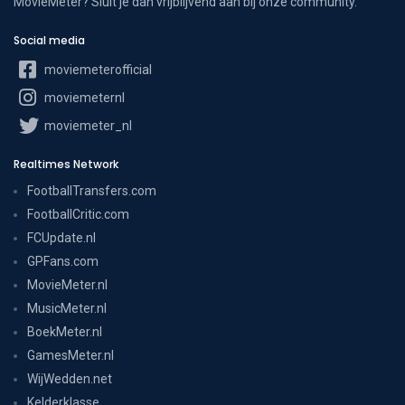
MovieMeter? Sluit je dan vrijblijvend aan bij onze community.
Social media
moviemeterofficial
moviemeternl
moviemeter_nl
Realtimes Network
FootballTransfers.com
FootballCritic.com
FCUpdate.nl
GPFans.com
MovieMeter.nl
MusicMeter.nl
BoekMeter.nl
GamesMeter.nl
WijWedden.net
Kelderklasse