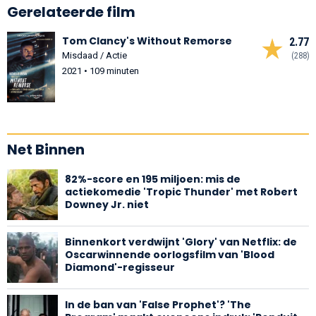
Gerelateerde film
Tom Clancy's Without Remorse
2.77
Misdaad / Actie
(288)
2021 • 109 minuten
Net Binnen
82%-score en 195 miljoen: mis de
actiekomedie 'Tropic Thunder' met Robert
Downey Jr. niet
Binnenkort verdwijnt 'Glory' van Netflix: de
Oscarwinnende oorlogsfilm van 'Blood
Diamond'-regisseur
In de ban van 'False Prophet'? 'The