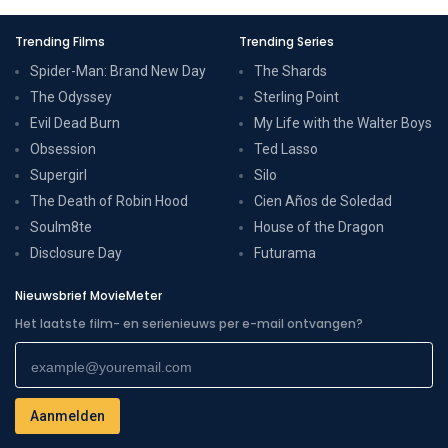
Trending Films
Trending Series
Spider-Man: Brand New Day
The Shards
The Odyssey
Sterling Point
Evil Dead Burn
My Life with the Walter Boys
Obsession
Ted Lasso
Supergirl
Silo
The Death of Robin Hood
Cien Años de Soledad
Soulm8te
House of the Dragon
Disclosure Day
Futurama
Nieuwsbrief MovieMeter
Het laatste film- en serienieuws per e-mail ontvangen?