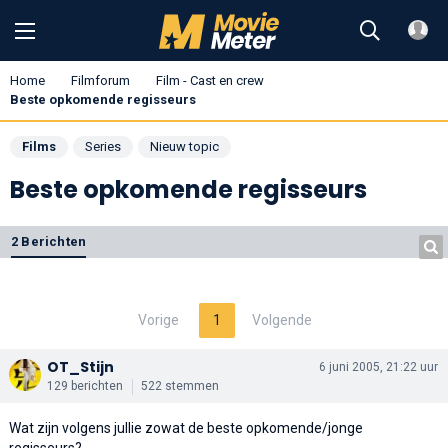
Home
Filmforum
Film - Cast en crew
Beste opkomende regisseurs
Films
Series
Nieuw topic
Beste opkomende regisseurs
2 Berichten
Vorige
1
Volgende
OT_Stijn
6 juni 2005, 21:22 uur
129 berichten
522 stemmen
Wat zijn volgens jullie zowat de beste opkomende/jonge
regisseurs?