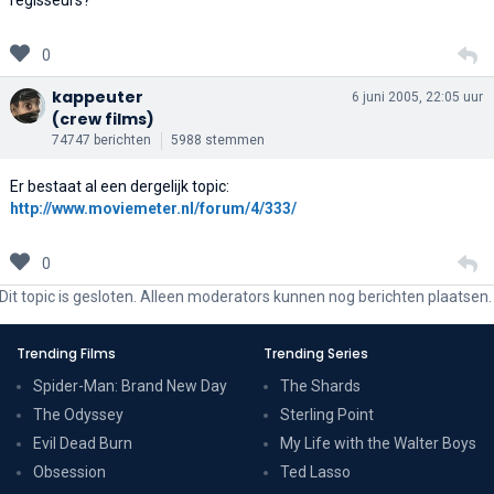
0
kappeuter
6 juni 2005, 22:05 uur
(crew films)
74747 berichten
5988 stemmen
Er bestaat al een dergelijk topic:
http://www.moviemeter.nl/forum/4/333/
0
Dit topic is gesloten. Alleen moderators kunnen nog berichten plaatsen.
Trending Films
Trending Series
Spider-Man: Brand New Day
The Shards
The Odyssey
Sterling Point
Evil Dead Burn
My Life with the Walter Boys
Obsession
Ted Lasso