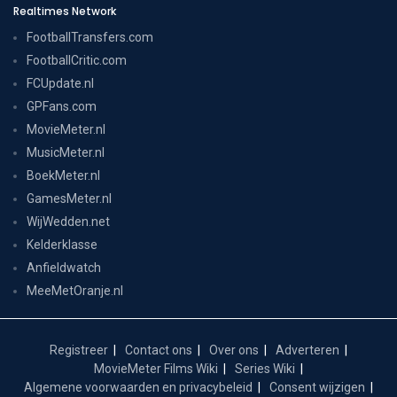
Realtimes Network
FootballTransfers.com
FootballCritic.com
FCUpdate.nl
GPFans.com
MovieMeter.nl
MusicMeter.nl
BoekMeter.nl
GamesMeter.nl
WijWedden.net
Kelderklasse
Anfieldwatch
MeeMetOranje.nl
Registreer
Contact ons
Over ons
Adverteren
MovieMeter Films Wiki
Series Wiki
Algemene voorwaarden en privacybeleid
Consent wijzigen