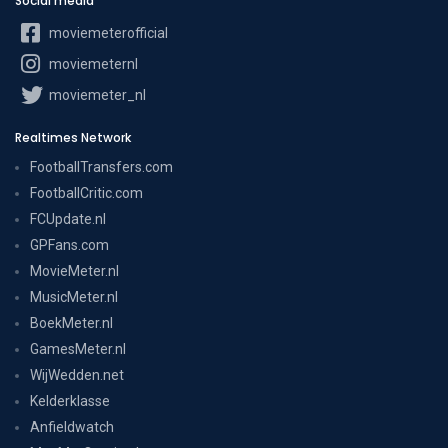
Social media
moviemeterofficial
moviemeternl
moviemeter_nl
Realtimes Network
FootballTransfers.com
FootballCritic.com
FCUpdate.nl
GPFans.com
MovieMeter.nl
MusicMeter.nl
BoekMeter.nl
GamesMeter.nl
WijWedden.net
Kelderklasse
Anfieldwatch