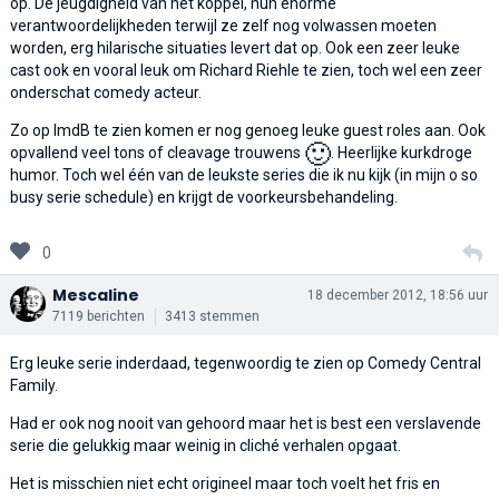
op. De jeugdigheid van het koppel, hun enorme
verantwoordelijkheden terwijl ze zelf nog volwassen moeten
worden, erg hilarische situaties levert dat op. Ook een zeer leuke
cast ook en vooral leuk om Richard Riehle te zien, toch wel een zeer
onderschat comedy acteur.
Zo op ImdB te zien komen er nog genoeg leuke guest roles aan. Ook
🙂
opvallend veel tons of cleavage trouwens
. Heerlijke kurkdroge
humor. Toch wel één van de leukste series die ik nu kijk (in mijn o so
busy serie schedule) en krijgt de voorkeursbehandeling.
0
Mescaline
18 december 2012, 18:56 uur
7119 berichten
3413 stemmen
Erg leuke serie inderdaad, tegenwoordig te zien op Comedy Central
Family.
Had er ook nog nooit van gehoord maar het is best een verslavende
serie die gelukkig maar weinig in cliché verhalen opgaat.
Het is misschien niet echt origineel maar toch voelt het fris en