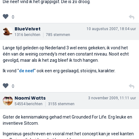
Die neef vind ik het grappigst. Die is zo droog.
0
BlueVelvet
10 augustus 2007, 18:04 uur
1316 berichten
785 stemmen
Lange tijd geleden op Nederland 3 wel eens gekeken; ik vond het
één van de weinig comedy's met een constant niveau. Nooit echt
gevolgd, maar als ik het zag bleef ik toch hangen.
Ik vond "
de neef
" ook een erg geslaagd, stoïcijns, karakter.
0
Naomi Watts
3 november 2009, 11:11 uur
54554 berichten
3155 stemmen
Gister de kennismaking gehad met Grounded For Life. Erg leuke en
inventieve Sitcom.
Ingenieus geschreven en vooral met het concept kan je veel kanten