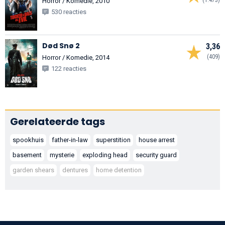
Horror / Komedie, 2010
530 reacties
Død Snø 2
3,36
(409)
Horror / Komedie, 2014
122 reacties
Gerelateerde tags
spookhuis
father-in-law
superstition
house arrest
basement
mysterie
exploding head
security guard
garden shears
dentures
home detention