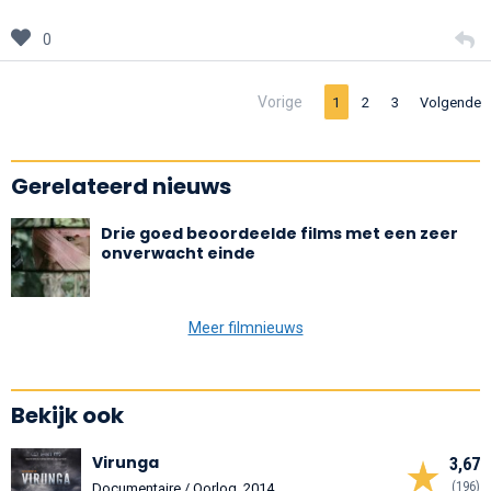
0
Vorige
1
2
3
Volgende
Gerelateerd nieuws
Drie goed beoordeelde films met een zeer
onverwacht einde
Meer filmnieuws
Bekijk ook
Virunga
3,67
(196)
Documentaire / Oorlog, 2014