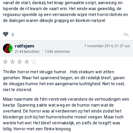
vanaf de start, dankzij het knap gemaakte script, aanwezig en
lopende de rit kwam de vaart erin. Het einde was geweldig, de
regisseur speelde op een verrassende wijze met horrorclichés en
de dialogen waren dikwijls grappig en klonken naturel.
0
ralfsjam
7 november 2014, 01:37 uur
2144 berichten
1345 stemmen
Thriller horror met vleugje humor... Heb stiekum wel zitten
genieten. Waar het spannend begon, en dit redelijk bleef, gaven
de vleugjes humor het een aangename luchtigheid. Niet te veel,
niet te storend.
Maar naarmate de film verstreek verandere de verhoudingen een
beetje. Spanning zakte wat weg en de humor nam wat de
overhand. De horror was al verdwenen op het einde zodat het
bloederige zich bij het humoristische moest voegen. Maar toch
werkte het wel. Het bleef vermakelijk, en zelfs de toegift was
lollig. Horror met een flinke knipoog.