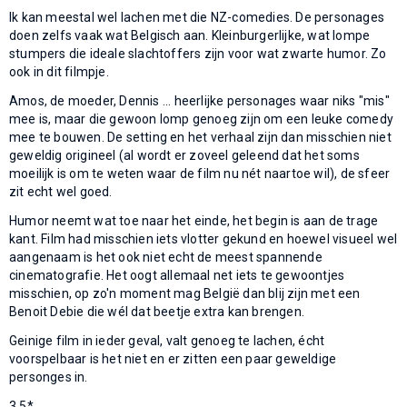
Ik kan meestal wel lachen met die NZ-comedies. De personages
doen zelfs vaak wat Belgisch aan. Kleinburgerlijke, wat lompe
stumpers die ideale slachtoffers zijn voor wat zwarte humor. Zo
ook in dit filmpje.
Amos, de moeder, Dennis ... heerlijke personages waar niks "mis"
mee is, maar die gewoon lomp genoeg zijn om een leuke comedy
mee te bouwen. De setting en het verhaal zijn dan misschien niet
geweldig origineel (al wordt er zoveel geleend dat het soms
moeilijk is om te weten waar de film nu nét naartoe wil), de sfeer
zit echt wel goed.
Humor neemt wat toe naar het einde, het begin is aan de trage
kant. Film had misschien iets vlotter gekund en hoewel visueel wel
aangenaam is het ook niet echt de meest spannende
cinematografie. Het oogt allemaal net iets te gewoontjes
misschien, op zo'n moment mag België dan blij zijn met een
Benoit Debie die wél dat beetje extra kan brengen.
Geinige film in ieder geval, valt genoeg te lachen, écht
voorspelbaar is het niet en er zitten een paar geweldige
personges in.
3.5*