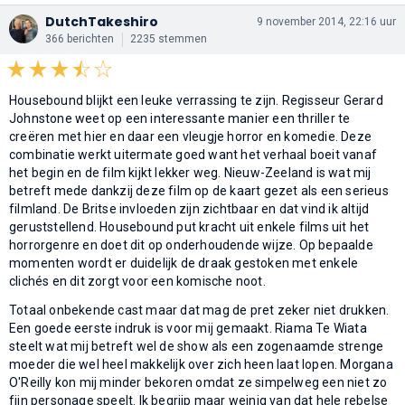
DutchTakeshiro
9 november 2014, 22:16 uur
366 berichten
2235 stemmen
Housebound blijkt een leuke verrassing te zijn. Regisseur Gerard
Johnstone weet op een interessante manier een thriller te
creëren met hier en daar een vleugje horror en komedie. Deze
combinatie werkt uitermate goed want het verhaal boeit vanaf
het begin en de film kijkt lekker weg. Nieuw-Zeeland is wat mij
betreft mede dankzij deze film op de kaart gezet als een serieus
filmland. De Britse invloeden zijn zichtbaar en dat vind ik altijd
geruststellend. Housebound put kracht uit enkele films uit het
horrorgenre en doet dit op onderhoudende wijze. Op bepaalde
momenten wordt er duidelijk de draak gestoken met enkele
clichés en dit zorgt voor een komische noot.
Totaal onbekende cast maar dat mag de pret zeker niet drukken.
Een goede eerste indruk is voor mij gemaakt. Riama Te Wiata
steelt wat mij betreft wel de show als een zogenaamde strenge
moeder die wel heel makkelijk over zich heen laat lopen. Morgana
O'Reilly kon mij minder bekoren omdat ze simpelweg een niet zo
fijn personage speelt. Ik begrijp maar weinig van dat hele rebelse