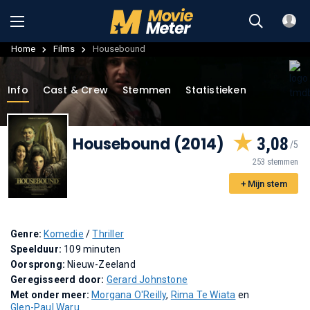
Home
Films
Housebound
Info
Cast & Crew
Stemmen
Statistieken
Housebound (2014)
3,08
253 stemmen
+ Mijn stem
Genre:
Komedie
/
Thriller
Speelduur:
109 minuten
Oorsprong:
Nieuw-Zeeland
Geregisseerd door:
Gerard Johnstone
Met onder meer:
Morgana O'Reilly
,
Rima Te Wiata
en
Glen-Paul Waru