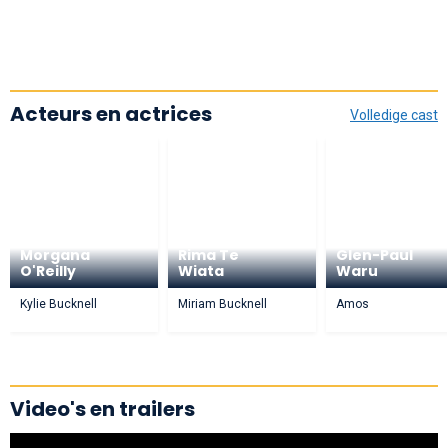
Acteurs en actrices
Volledige cast
Morgana
Rima Te
Glen-Paul
O'Reilly
Wiata
Waru
Kylie Bucknell
Miriam Bucknell
Amos
Video's en trailers