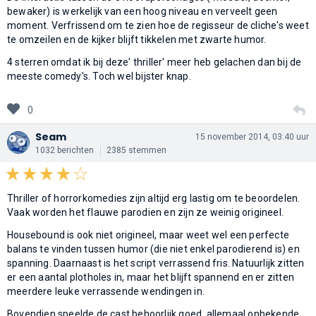
bewaker) is werkelijk van een hoog niveau en verveelt geen
moment. Verfrissend om te zien hoe de regisseur de cliche's weet
te omzeilen en de kijker blijft tikkelen met zwarte humor.
4 sterren omdat ik bij deze' thriller' meer heb gelachen dan bij de
meeste comedy's. Toch wel bijster knap.
0
Seam
15 november 2014, 03:40 uur
1032 berichten
2385 stemmen
Thriller of horrorkomedies zijn altijd erg lastig om te beoordelen.
Vaak worden het flauwe parodien en zijn ze weinig origineel.
Housebound is ook niet origineel, maar weet wel een perfecte
balans te vinden tussen humor (die niet enkel parodierend is) en
spanning. Daarnaast is het script verrassend fris. Natuurlijk zitten
er een aantal plotholes in, maar het blijft spannend en er zitten
meerdere leuke verrassende wendingen in.
Bovendien speelde de cast behoorlijk goed, allemaal onbekende