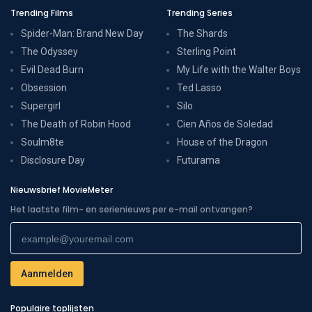
Trending Films
Trending Series
Spider-Man: Brand New Day
The Shards
The Odyssey
Sterling Point
Evil Dead Burn
My Life with the Walter Boys
Obsession
Ted Lasso
Supergirl
Silo
The Death of Robin Hood
Cien Años de Soledad
Soulm8te
House of the Dragon
Disclosure Day
Futurama
Nieuwsbrief MovieMeter
Het laatste film- en serienieuws per e-mail ontvangen?
Populaire toplijsten