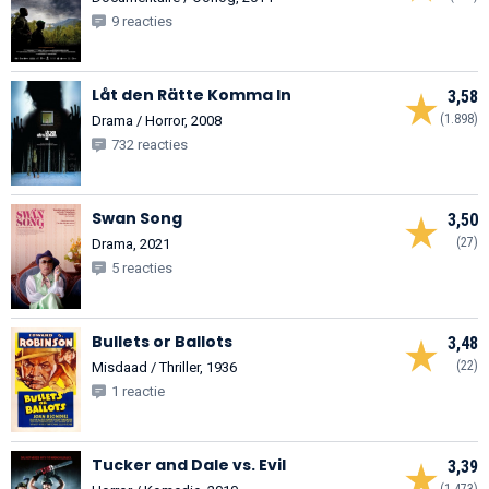
9 reacties
Låt den Rätte Komma In
3,58
(1.898)
Drama / Horror, 2008
732 reacties
Swan Song
3,50
(27)
Drama, 2021
5 reacties
Bullets or Ballots
3,48
(22)
Misdaad / Thriller, 1936
1 reactie
Tucker and Dale vs. Evil
3,39
(1.473)