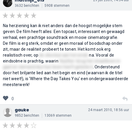
3632 berichten
5908 stemmen
Na herziening kan ik niet anders dan de hoogst mogelijke stem
geven. De film heeft alles: Een topcast, interessant en gewaagd
verhaal, een prachtige soundtrack en mooie cinematografie.
De film is erg sterk, omdat er geen moraal of boodschap onder
zit, maar de realiteit probeert te tonen. Het komt ook erg
realistisch over, op
de
shootout
aan het einde
na. Vooral de
eindscène is prachtig, waarin
Heather terug het straatleven in
gaat en niemand dus hun leven heeft gebeterd
. Ondersteund
door het briljante lied aan het begin en eind (waarvan ik de titel
niet weet!), is 'Where the Day Takes You' een ondergewaardeerde
meesterwerk!
0
gauke
24 maart 2010, 18:56 uur
9852 berichten
13069 stemmen