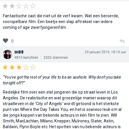
Fantastische cast die niet uit de verf kwam. Wat een beroerde,
voorspelbare film. Een beetje een slap aftreksel van iedere
coming of age zwerfjongerenfilm.
0
IH88
29 januari 2019, 18:10 uur
9815 berichten
3202 stemmen
“You've got the rest of your life to be an asshole. Why don't you take
tonight off?”
Redelijke film over een stel jongeren die op straat leven in Los
Angeles. De realistische en wat groezelige manier waarop dit
straatleven in de 'City of Angels' wordt getoond is het sterkste
punt van Where the Day Takes You, en het is sowieso leuk om al
die jonge koppen van bekende acteurs in één film te zien. Will
Smith, MacLachlan, Milano, Knepper, Mulroney, Slater, Astin,
Baldwin, Flynn Boyle etc. Het spotten van nu bekende acteurs is