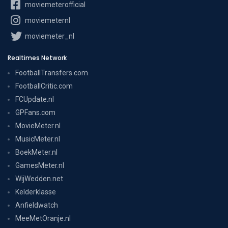
moviemeterofficial
moviemeternl
moviemeter_nl
Realtimes Network
FootballTransfers.com
FootballCritic.com
FCUpdate.nl
GPFans.com
MovieMeter.nl
MusicMeter.nl
BoekMeter.nl
GamesMeter.nl
WijWedden.net
Kelderklasse
Anfieldwatch
MeeMetOranje.nl