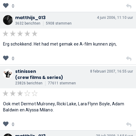
0
matthijs_013
4 juni 2006, 11:10 uur
3632 berichten
5908 stemmen
Erg schokkend. Het had met gemak ee A-film kunnen zijn,
0
stinissen
8 februari 2007, 16:55 uur
(crew films & series)
23826 berichten
77611 stemmen
Ook met Dermot Mulroney, Ricki Lake, Lara Flynn Boyle, Adam
Baldwin en Alyssa Milano.
0
matthijs_013
29 juli 2009, 14:54 uur