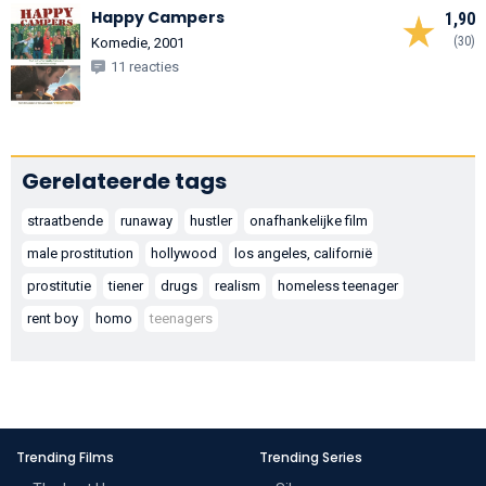
Happy Campers
1,90
(30)
Komedie, 2001
11 reacties
Gerelateerde tags
straatbende
runaway
hustler
onafhankelijke film
male prostitution
hollywood
los angeles, californië
prostitutie
tiener
drugs
realism
homeless teenager
rent boy
homo
teenagers
Trending Films
Trending Series