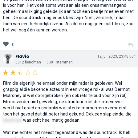
is voor hen. Het voelt soms wat aan als een onsamenhangend
geheel maar ik ging geleidelijk aan toch een beetje meeleven met
hen. De soundtrack mag er ook best zijn. Niet ijzersterk, maar
toch van een behoorlijk niveau. Als dit nu nog geen cultfilm is, zou
het wel nog één kunnen worden.
0
Flavio
12 juli 2023, 23:48 uur
5012 berichten
5381 stemmen
Film die eigenlijk helemaal onder mijn radar is gebleven. Wel
grappig al die bekende acteurs in een vroege rol- al was Dermot
Mulroney al wel doorgebroken (en ook iets te oud voor zijn rol).
Film is verder niet geweldig, de structuur met die interviewer
werkt niet goed en ondanks wat sterke momenten overheerst
toch het gevoel dat dit beter had gekund. Ook een slap einde, die
shoot out
was echt heel matig gedaan.
Wat me echter het meest tegenstond was de soundtrack. Ik heb