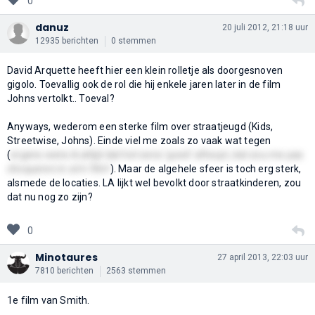
0
danuz
20 juli 2012, 21:18 uur
12935 berichten
0 stemmen
David Arquette heeft hier een klein rolletje als doorgesnoven
gigolo. Toevallig ook de rol die hij enkele jaren later in de film
Johns vertolkt.. Toeval?
Anyways, wederom een sterke film over straatjeugd (Kids,
Streetwise, Johns). Einde viel me zoals zo vaak wat tegen
(
ergens wens ik altijd dat het eens 'goed' afloopt, dat zou me pas
choqueren in zo'n film!
). Maar de algehele sfeer is toch erg sterk,
alsmede de locaties. LA lijkt wel bevolkt door straatkinderen, zou
dat nu nog zo zijn?
0
Minotaures
27 april 2013, 22:03 uur
7810 berichten
2563 stemmen
1e film van Smith.