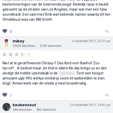
beslommeringen van de zwervende jeugd. Redelijk rauw in beeld
gebracht op de straten van Los Angeles, maar wel met een fijne
soundtrack. Een cast met flink wat bekende namen waarbij dit het
filmdebuut was van Will Smith.
0
mikey
5 november 2017, 22:37 uur
29035 berichten
5189 stemmen
Niet al te geraffineerde Chrissy F. Das Kind vom Banhof Zoo
rip=off... ik bedoel maar: de titel is
where the day brings us
en dan
eindigt die hobbit uiteindelijk in de
vuilnisbak
. Toch een hoogst
amusant ugly 90's werkje omdat je coole straatbeelden te zien
krijgt. Acteerwerk van de rebels is heel toneelmatig.
1
keukenzout
29 november 2017, 14:41 uur
440 berichten
482 stemmen