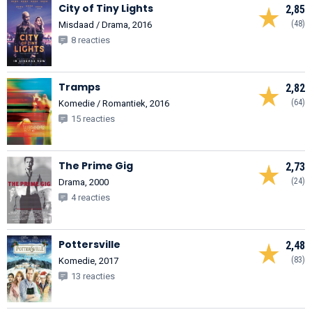
City of Tiny Lights
2,85
(48)
Misdaad / Drama, 2016
8 reacties
Tramps
2,82
(64)
Komedie / Romantiek, 2016
15 reacties
The Prime Gig
2,73
(24)
Drama, 2000
4 reacties
Pottersville
2,48
(83)
Komedie, 2017
13 reacties