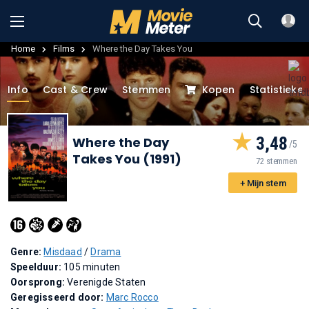
Home
Films
Where the Day Takes You
Info
Cast & Crew
Stemmen
Kopen
Statistieke
3,48
Where the Day
Takes You (1991)
72 stemmen
+ Mijn stem
Genre:
Misdaad
/
Drama
Speelduur:
105 minuten
Oorsprong:
Verenigde Staten
Geregisseerd door:
Marc Rocco