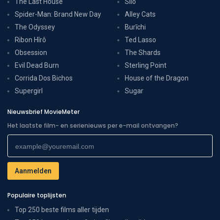
The Last House
Silo
Spider-Man: Brand New Day
Alley Cats
The Odyssey
Burīchi
Ribon Hîrô
Ted Lasso
Obsession
The Shards
Evil Dead Burn
Sterling Point
Corrida Dos Bichos
House of the Dragon
Supergirl
Sugar
Nieuwsbrief MovieMeter
Het laatste film- en serienieuws per e-mail ontvangen?
Populaire toplijsten
Top 250 beste films aller tijden