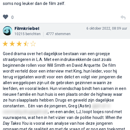
soms nog leuker dan de film zelf.
0
Filmkriebel
6 oktober 2022, 08:09 uur
10215 berichten
4777 stemmen
Goed drama over het dagelijkse bestaan van een groepje
straatjongeren in L.A. Met een indrukwekkende cast zoals
beginnende rollen voor Will Smith en David Arquette. De film
wordt verteld door een interview met King, hun leider, voor hij
terug vrijgelaten wordt voor een delict en volgt vier jongeren die
allen weggelopen zijn uit de gebroken gezinnen waarin ze
leefden, en vooral leden. Hun vriendschap bindt hen samen in een
nieuwe familie en hun huis is een plaats onder de highway waar
ze hun slaapplaats hebben. Drugs en geweld zijn dagelijkse
constanten... Eén van de jongeren, Greg (Astin)
glijdt af in
overmatig drugsgebruik
, en een ander, LJ, loopt losjes rond met
vuurwapens, wat hen in het vizier van de politie houdt.
When the
Day Takes You
is vooral een analyse van hoe deze jongeren
omgaan met de realiteit en met de vraag of er nog een toekomst