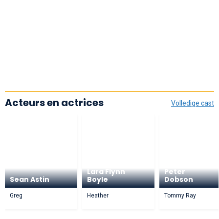
Acteurs en actrices
Volledige cast
Lara Flynn
Peter
Sean Astin
Boyle
Dobson
Greg
Heather
Tommy Ray