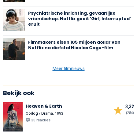
Psychiatrische inrichting, gevaarlijke
vriendschap: Netflix gooit 'Girl, Interrupted'
eruit
Filmmakers eisen 105 miljoen dollar van
Netflix na diefstal Nicolas Cage-film
Meer filmnieuws
Bekijk ook
Heaven & Earth
3,32
(284)
Oorlog / Drama, 1993
33 reacties