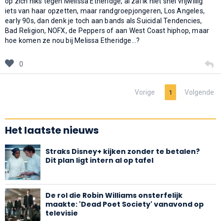
op zich niks tegen Melissa Etheridge, al zal ik niet snel vrijwillig
iets van haar opzetten, maar randgroepjongeren, Los Angeles,
early 90s, dan denk je toch aan bands als Suicidal Tendencies,
Bad Religion, NOFX, de Peppers of aan West Coast hiphop, maar
hoe komen ze nou bij Melissa Etheridge…?
0
Vorige
Volgende
1
Het laatste nieuws
Straks Disney+ kijken zonder te betalen?
Dit plan ligt intern al op tafel
De rol die Robin Williams onsterfelijk
maakte: 'Dead Poet Society' vanavond op
televisie