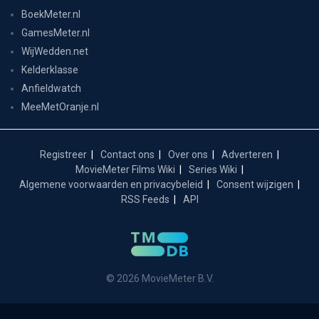
BoekMeter.nl
GamesMeter.nl
WijWedden.net
Kelderklasse
Anfieldwatch
MeeMetOranje.nl
Registreer
Contact ons
Over ons
Adverteren
MovieMeter Films Wiki
Series Wiki
Algemene voorwaarden en privacybeleid
Consent wijzigen
RSS Feeds
API
© 2026 MovieMeter B.V.