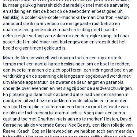
is, maar gelukkig herstelt zich dat redelijk snel met de aanvaring
en afdaling en ziet de boot op de zeebodem er best goed uit.
Gelukkig is cooler-dan-cooler-macho-alfa-man Charlton Heston
aanboord die ik naar verloop op een gepaste rust betrap en
daarmee een goede indruk maakt en leiding geeft aan de
gebruikelijke verloop van zaken na een dergelijke ramp, tot daar
scoort de film oké maar niet buitengewoon en vrees ik dat het
beeld erg sentiment gekleurd is.
Maar de film ontwikkelt zich daarna toch in een rap en sterk
tempo met een aantal harde beslissingen om de boot te redden,
een tweetal mannen die zich opofferen, een indringend beeld van
verdrinking en de spanning die langzaam opgebouwd wordt met
uitvallende apparatuur, de zwetende deur, angst en paranoia
onder de overlevenden en het slagzij door de aardverschuivingen.
En plotseling is daar toch dat beeld dat ik had van de mannen in
nood, een uitzichtloze en beklemmende situatie en momenten
van opoffering die resulteren in een toon zo rond het einde van
de film die toch behoorlijk dramatisch is. Voeg daar een prima
cast and toe met Charlton 'niets aan op te merken' Heston, David
Carradine als de vreemde Gates, Ned Beatty, een klein rolletje van
Reeve, Keach, Cox en Harewood en we hebben toch een meer dan