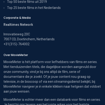
Top 50 beste films uit 2019
Top 25 beste films in het Nederlands
Corporate & Media
Realtimes Network
Innovatieweg 20C
7007 CD, Doetinchem, Netherlands
+31(315)-764002
Over MovieMeter
MovieMeter is hét platform voor liefhebbers van films en series.
Met tienduizenden titels, die dagelijkse worden aangevuld door
onze community, vind je bij ons altijd de film, serie of
documentaire die je zoekt. Of je jouw content nou graag op
televisie, in de bioscoop of via een streamingsdienst bekijkt, bij
MovieMeter navigeer je in enkele klikken naar hetgeen dat voldoet
aan jouw wensen.
MovieMeter is echter meer dan een databank voor films en series.
Je bent bij ons tevens aan het juiste adres voor het laatste