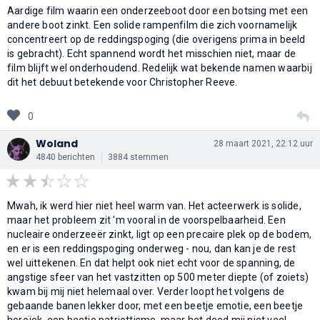
Aardige film waarin een onderzeeboot door een botsing met een
andere boot zinkt. Een solide rampenfilm die zich voornamelijk
concentreert op de reddingspoging (die overigens prima in beeld
is gebracht). Echt spannend wordt het misschien niet, maar de
film blijft wel onderhoudend. Redelijk wat bekende namen waarbij
dit het debuut betekende voor Christopher Reeve.
0
Woland
28 maart 2021, 22:12 uur
4840 berichten
3884 stemmen
Mwah, ik werd hier niet heel warm van. Het acteerwerk is solide,
maar het probleem zit 'm vooral in de voorspelbaarheid. Een
nucleaire onderzeeër zinkt, ligt op een precaire plek op de bodem,
en er is een reddingspoging onderweg - nou, dan kan je de rest
wel uittekenen. En dat helpt ook niet echt voor de spanning, de
angstige sfeer van het vastzitten op 500 meter diepte (of zoiets)
kwam bij mij niet helemaal over. Verder loopt het volgens de
gebaande banen lekker door, met een beetje emotie, een beetje
heroïek, een beetje patriottisme, maar het deed mij niet veel.