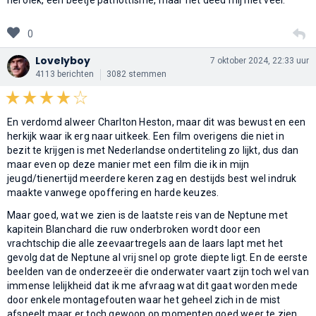
0
Lovelyboy
7 oktober 2024, 22:33 uur
4113 berichten
3082 stemmen
En verdomd alweer Charlton Heston, maar dit was bewust en een
herkijk waar ik erg naar uitkeek. Een film overigens die niet in
bezit te krijgen is met Nederlandse ondertiteling zo lijkt, dus dan
maar even op deze manier met een film die ik in mijn
jeugd/tienertijd meerdere keren zag en destijds best wel indruk
maakte vanwege opoffering en harde keuzes.
Maar goed, wat we zien is de laatste reis van de Neptune met
kapitein Blanchard die ruw onderbroken wordt door een
vrachtschip die alle zeevaartregels aan de laars lapt met het
gevolg dat de Neptune al vrij snel op grote diepte ligt. En de eerste
beelden van de onderzeeër die onderwater vaart zijn toch wel van
immense lelijkheid dat ik me afvraag wat dit gaat worden mede
door enkele montagefouten waar het geheel zich in de mist
afspeelt maar er toch gewoon op momenten goed weer te zien