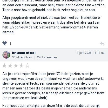
behoorlijke film met wellicht een paar onmogelijke dingen en hier
en daar een dissonant, maar heej, twee jaar na deze film werd de
Titanic naar boven gehaald, dan is dit zeker nog niet zo raar.
Afijn, jeugdsentiment of niet, dit was toch wel een herkijk die er
vanmiddag lekker ingleed en waar ik dus alles behalve spijt van
heb. En opnieuw ben ik niet krenterig vanavond met 4 sterren
ditmaal.
1
knusse stoel
11 juni 2025, 18:11 uur
3354 berichten
4542 stemmen
Als je een rampenfilm uit de jaren '70 hebt gezien, weet je
ongeveer wat je van deze film kunt verwachten: stijf acteerwerk,
slechte special effects, een spannende, geforceerde plot met
mensen aan het roer die beslissingen nemen die andermans
leven in gevaar brengen, zo'n beetje elk cliché dat je gewend bent
(en misschien wel leuk vindt).
Het meest opmerkelijke aan deze film is de cast, die behoorlijk