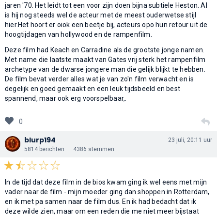
jaren '70. Het leidt tot een voor zijn doen bijna subtiele Heston. Al
is hij nog steeds wel de acteur met de meest ouderwetse stijl
hier.Het hoort er oiok een beetje bij, acteurs opo hun retour uit de
hoogtijdagen van hollywood en de rampenfilm.
Deze film had Keach en Carradine als de grootste jonge namen.
Met name die laatste maakt van Gates vrij sterk het rampenfilm
archetype van de dwarse jongere man die gelijk blijkt te hebben.
De film bevat verder alles wat je van zo'n film verwacht en is
degelijk en goed gemaakt en een leuk tijdsbeeld en best
spannend, maar ook erg voorspelbaar,.
0
blurp194
23 juli, 20:11 uur
5814 berichten
4386 stemmen
In de tijd dat deze film in de bios kwam ging ik wel eens met mijn
vader naar de film - mijn moeder ging dan shoppen in Rotterdam,
en ik met pa samen naar de film dus. En ik had bedacht dat ik
deze wilde zien, maar om een reden die me niet meer bijstaat