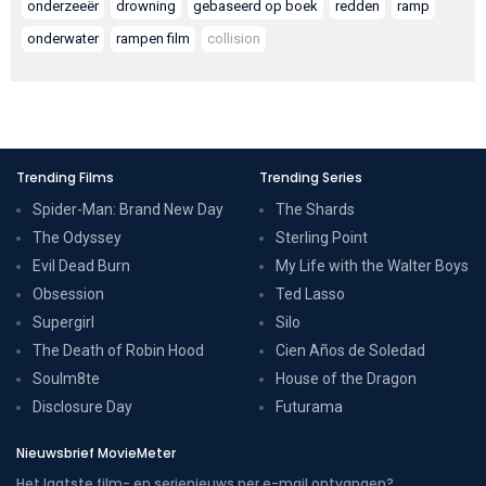
onderzeeër
drowning
gebaseerd op boek
redden
ramp
onderwater
rampen film
collision
Trending Films
Trending Series
Spider-Man: Brand New Day
The Shards
The Odyssey
Sterling Point
Evil Dead Burn
My Life with the Walter Boys
Obsession
Ted Lasso
Supergirl
Silo
The Death of Robin Hood
Cien Años de Soledad
Soulm8te
House of the Dragon
Disclosure Day
Futurama
Nieuwsbrief MovieMeter
Het laatste film- en serienieuws per e-mail ontvangen?