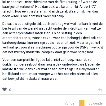
lukte dat niet - misschien iets met de filmkeuring, of waren de
kaartjes uitverkocht? Hoe dan ook, we kwamen bij Airport '77
terecht. Nòg een triestere film dan deze al. Waarom ik hier dan
heen wilde is me echt niet meer duidelijk.
De cast is best uitgebreid, dat heeft nog wel wat - al kan ik met de
beste wil van de wereld niet echt onder de indruk zijn van wat ze
aan acteerprestaties laten zien. En de setting in een
atoomonderzeeer, maar het zou voor een belangrijk deel ook een
kantoorgebouw kunnen zijn zoals het er uit ziet. Maar erger, het
verhaal lijkt vooral een reclamespot te zijn voor de DSRV - wellicht
dat het military industrial complex daar geld voor nodig had.
Voor een rampenfilm ligt de lat al niet zo hoog, maar deze
duikfilm onderzeeboot daar nog vrolijk onderdoor. We klagen de
laatste tijd wel eens over wat er aan armzaligs uit Hollywood en
Netflixland komt, maar vroeger was het ook niet allemaal alles,
dat bewijst dit misbaksel maar weer.
0
Vorige
Volgende
1