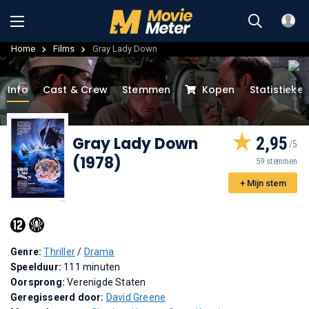
Home
Films
Gray Lady Down
Info
Cast & Crew
Stemmen
Kopen
Statistieke
Gray Lady Down
2,95
(1978)
59 stemmen
+ Mijn stem
Genre:
Thriller
/
Drama
Speelduur:
111 minuten
Oorsprong:
Verenigde Staten
Geregisseerd door:
David Greene