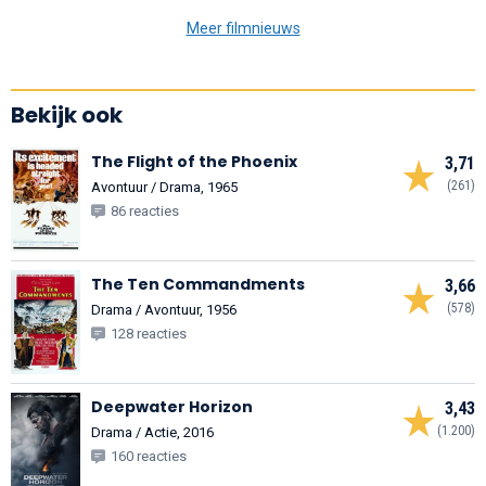
Meer filmnieuws
Bekijk ook
The Flight of the Phoenix
3,71
(261)
Avontuur / Drama, 1965
86 reacties
The Ten Commandments
3,66
(578)
Drama / Avontuur, 1956
128 reacties
Deepwater Horizon
3,43
(1.200)
Drama / Actie, 2016
160 reacties