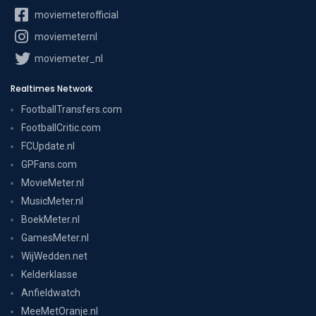
moviemeterofficial
moviemeternl
moviemeter_nl
Realtimes Network
FootballTransfers.com
FootballCritic.com
FCUpdate.nl
GPFans.com
MovieMeter.nl
MusicMeter.nl
BoekMeter.nl
GamesMeter.nl
WijWedden.net
Kelderklasse
Anfieldwatch
MeeMetOranje.nl