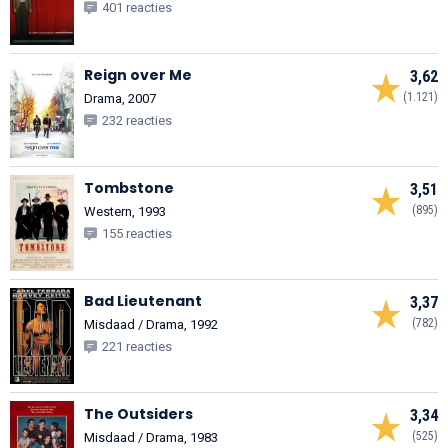
401 reacties
Reign over Me
3,62
(1.121)
Drama, 2007
232 reacties
Tombstone
3,51
(895)
Western, 1993
155 reacties
Bad Lieutenant
3,37
(782)
Misdaad / Drama, 1992
221 reacties
The Outsiders
3,34
(525)
Misdaad / Drama, 1983