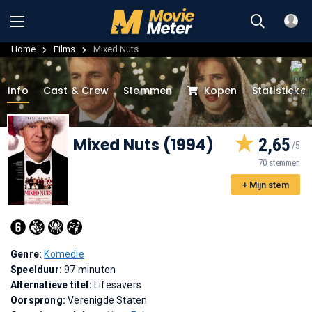
Home
Films
Mixed Nuts
Info
Cast & Crew
Stemmen
Kopen
Statistieke
Mixed Nuts (1994)
2,65
70 stemmen
+ Mijn stem
Genre:
Komedie
Speelduur:
97 minuten
Alternatieve titel:
Lifesavers
Oorsprong:
Verenigde Staten