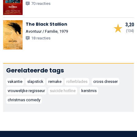
70 reacties
The Black Stallion
3,20
(134)
Avontuur / Familie, 1979
18 reacties
Gerelateerde tags
vakantie
slapstick
remake
rollerblades
cross dresser
vrouwelijke regisseur
suicide hotline
kerstmis
christmas comedy