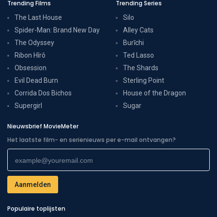
Trending Films
Trending Series
The Last House
Silo
Spider-Man: Brand New Day
Alley Cats
The Odyssey
Burīchi
Ribon Hîrô
Ted Lasso
Obsession
The Shards
Evil Dead Burn
Sterling Point
Corrida Dos Bichos
House of the Dragon
Supergirl
Sugar
Nieuwsbrief MovieMeter
Het laatste film- en serienieuws per e-mail ontvangen?
Populaire toplijsten