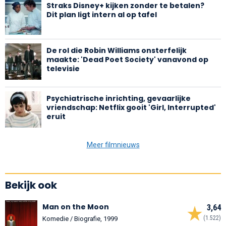
Straks Disney+ kijken zonder te betalen?
Dit plan ligt intern al op tafel
De rol die Robin Williams onsterfelijk
maakte: 'Dead Poet Society' vanavond op
televisie
Psychiatrische inrichting, gevaarlijke
vriendschap: Netflix gooit 'Girl, Interrupted'
eruit
Meer filmnieuws
Bekijk ook
Man on the Moon
3,64
(1.522)
Komedie / Biografie, 1999