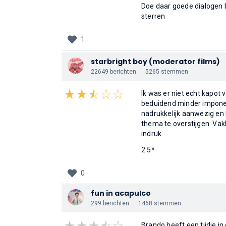
Doe daar goede dialogen bi
sterren
1
starbright boy
(moderator films)
22649 berichten
5265 stemmen
Ik was er niet echt kapot
beduidend minder impone
nadrukkelijk aanwezig en
thema te overstijgen. Vak
indruk.
2.5*
0
fun in acapulco
299 berichten
1468 stemmen
Brando heeft een tijdje in