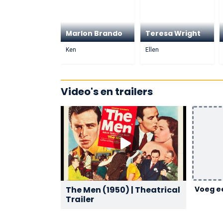
Marlon Brando
Teresa Wright
Ken
Ellen
Video's en trailers
The Men (1950) | Theatrical
Voeg ee
Trailer