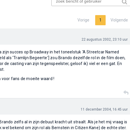
Vorige
1
Volgende
22 augustus 2002, 23:10 uur
a zijn succes op Broadway in het toneelstuk 'A Streetcar Named
eeld als 'Tramlijn Begeerte'] zou Brando dezelfde rol in de film doen,
de casting van zijn tegenspeelster, geloof ik) viel er een gat. En
st.
en voor fans de moeite waard !
11 december 2004, 16:45 uur
Brando zelfs al in zijn debuut kracht uit straalt. Als je het mij vraag is
 wel bekend om zijn rol als Bernstein in Citizen Kane) de echte ster.