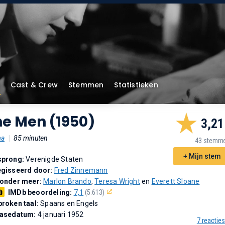
Cast & Crew
Stemmen
Statistieken
he Men (1950)
3,21
ma
|
85 minuten
43 stemm
+ Mijn stem
sprong:
Verenigde Staten
gisseerd door:
Fred Zinnemann
 onder meer:
Marlon Brando
,
Teresa Wright
en
Everett Sloane
IMDb beoordeling:
7,1
(5.613)
roken taal:
Spaans en Engels
easedatum:
4 januari 1952
7 reacties