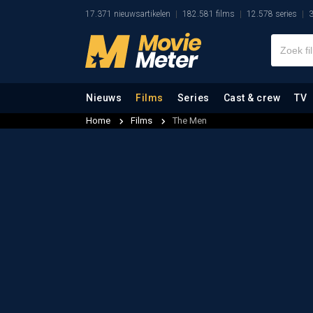
17.371 nieuwsartikelen
182.581 films
12.578 series
3
Nieuws
Films
Series
Cast & crew
TV
Home
Films
The Men