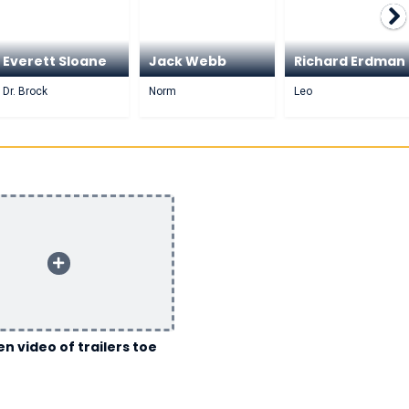
Everett Sloane
Jack Webb
Richard Erdman
Dr. Brock
Norm
Leo
n video of trailers toe