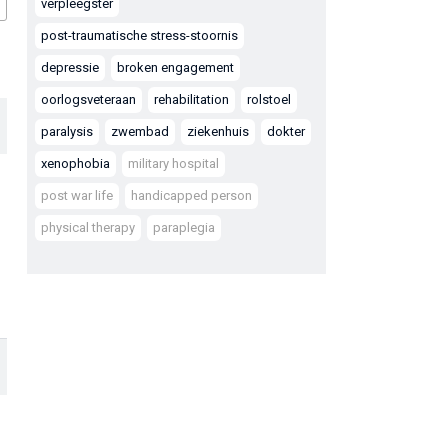
verpleegster
post-traumatische stress-stoornis
depressie
broken engagement
oorlogsveteraan
rehabilitation
rolstoel
paralysis
zwembad
ziekenhuis
dokter
xenophobia
military hospital
post war life
handicapped person
physical therapy
paraplegia