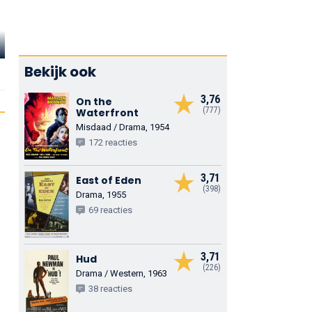
Arthur Jurado
Virginia Farmer
Dorothy Tr
Bekijk ook
Angel
Nurse Robbins
Ellen's Mother
3,76
On the
(777)
Waterfront
Misdaad / Drama, 1954
172 reacties
3,71
East of Eden
(398)
Drama, 1955
69 reacties
3,71
Hud
(226)
Drama / Western, 1963
38 reacties