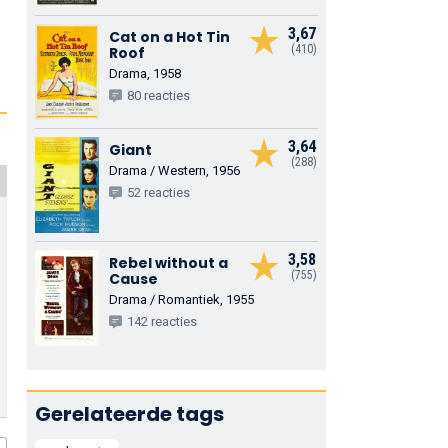
3,67
Cat on a Hot Tin
(410)
Roof
Drama, 1958
80 reacties
3,64
Giant
(288)
Drama / Western, 1956
52 reacties
3,58
Rebel without a
(755)
Cause
Drama / Romantiek, 1955
142 reacties
Gerelateerde tags