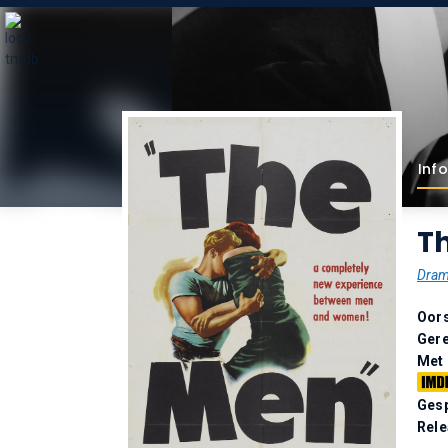
Info
T
Dra
Oor
Gere
Met
Gesp
Rel