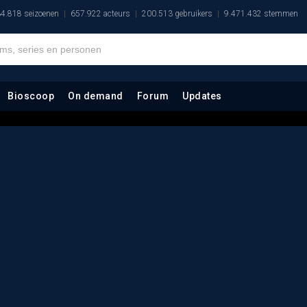
4.818 seizoenen
657.922 acteurs
200.513 gebruikers
9.471.432 stemmen
Bioscoop
On demand
Forum
Updates