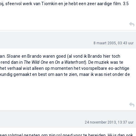
j, sfeervol werk van Tiomkin en je hebt een zeer aardige film. 3.5
8 maart 2005, 03:43 uur
 van. Sloane en Brando waren goed (al vond ik Brando hier toch
rend dan in
The Wild One
en
On a Waterfront
). De muziek was te
 het verhaal wist alleen op momenten het voorspelbare eo-achtige
kundig gemaakt en best om aan te zien, maar ik was niet onder de
24 november 2013, 13:37 uur
 een rolstoel gezeten om zijn rol goed voor te bereiden. Hij is dan ook