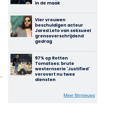
in de maak
Vier vrouwen
beschuldigen acteur
Jared Leto van seksueel
grensoverschrijdend
gedrag
97% op Rotten
Tomatoes: brute
westernserie 'Justified'
verovert nu twee
diensten
Meer filmnieuws
m