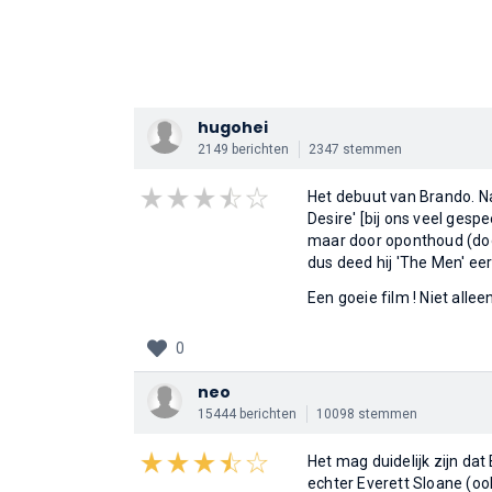
hugohei
2149 berichten
2347 stemmen
Het debuut van Brando. N
Desire' [bij ons veel gesp
maar door oponthoud (door 
dus deed hij 'The Men' eer
Een goeie film ! Niet alle
0
neo
15444 berichten
10098 stemmen
Het mag duidelijk zijn dat 
echter Everett Sloane (ook