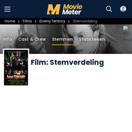
Home
Films
Enemy Territory
Stemverdeling
Info
Cast & Crew
Stemmen
Statistieken
Film: Stemverdeling