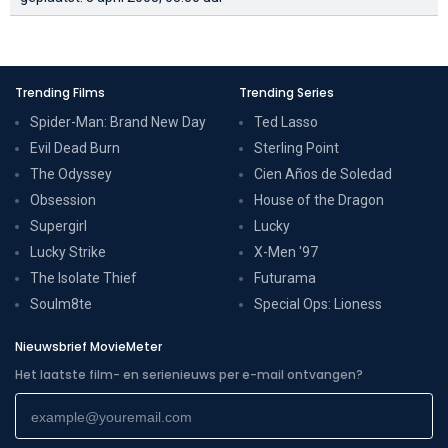
Trending Films
Trending Series
Spider-Man: Brand New Day
Ted Lasso
Evil Dead Burn
Sterling Point
The Odyssey
Cien Años de Soledad
Obsession
House of the Dragon
Supergirl
Lucky
Lucky Strike
X-Men '97
The Isolate Thief
Futurama
Soulm8te
Special Ops: Lioness
Nieuwsbrief MovieMeter
Het laatste film- en serienieuws per e-mail ontvangen?