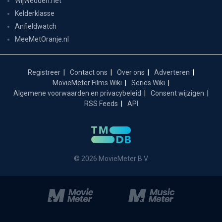
WijWedden.net
Kelderklasse
Anfieldwatch
MeeMetOranje.nl
Registreer
Contact ons
Over ons
Adverteren
MovieMeter Films Wiki
Series Wiki
Algemene voorwaarden en privacybeleid
Consent wijzigen
RSS Feeds
API
© 2026 MovieMeter B.V.