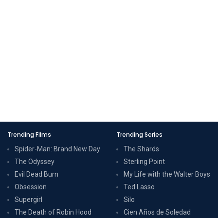
Trending Films
Trending Series
Spider-Man: Brand New Day
The Shards
The Odyssey
Sterling Point
Evil Dead Burn
My Life with the Walter Boys
Obsession
Ted Lasso
Supergirl
Silo
The Death of Robin Hood
Cien Años de Soledad