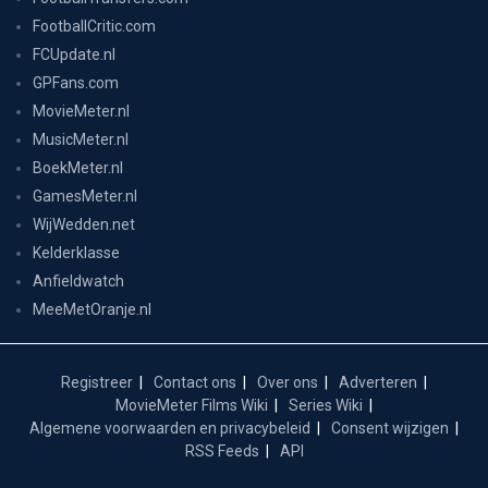
FootballCritic.com
FCUpdate.nl
GPFans.com
MovieMeter.nl
MusicMeter.nl
BoekMeter.nl
GamesMeter.nl
WijWedden.net
Kelderklasse
Anfieldwatch
MeeMetOranje.nl
Registreer
Contact ons
Over ons
Adverteren
MovieMeter Films Wiki
Series Wiki
Algemene voorwaarden en privacybeleid
Consent wijzigen
RSS Feeds
API