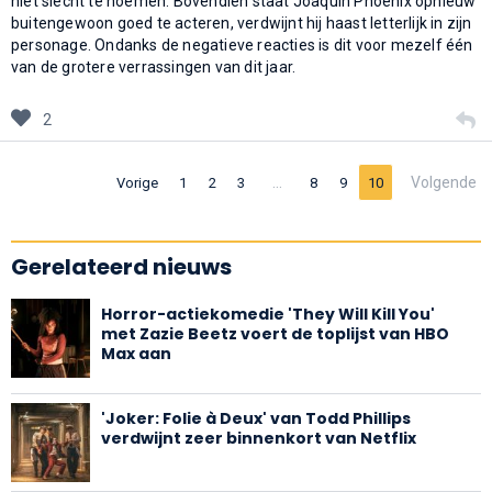
niet slecht te noemen. Bovendien staat Joaquin Phoenix opnieuw
buitengewoon goed te acteren, verdwijnt hij haast letterlijk in zijn
personage. Ondanks de negatieve reacties is dit voor mezelf één
van de grotere verrassingen van dit jaar.
2
…
Volgende
Vorige
1
2
3
8
9
10
Gerelateerd nieuws
Horror-actiekomedie 'They Will Kill You'
met Zazie Beetz voert de toplijst van HBO
Max aan
'Joker: Folie à Deux' van Todd Phillips
verdwijnt zeer binnenkort van Netflix