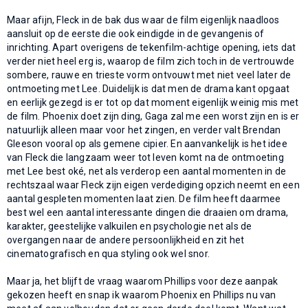
Maar afijn, Fleck in de bak dus waar de film eigenlijk naadloos
aansluit op de eerste die ook eindigde in de gevangenis of
inrichting. Apart overigens de tekenfilm-achtige opening, iets dat
verder niet heel erg is, waarop de film zich toch in de vertrouwde
sombere, rauwe en trieste vorm ontvouwt met niet veel later de
ontmoeting met Lee. Duidelijk is dat men de drama kant opgaat
en eerlijk gezegd is er tot op dat moment eigenlijk weinig mis met
de film. Phoenix doet zijn ding, Gaga zal me een worst zijn en is er
natuurlijk alleen maar voor het zingen, en verder valt Brendan
Gleeson vooral op als gemene cipier. En aanvankelijk is het idee
van Fleck die langzaam weer tot leven komt na de ontmoeting
met Lee best oké, net als verderop een aantal momenten in de
rechtszaal waar Fleck zijn eigen verdediging opzich neemt en een
aantal gespleten momenten laat zien. De film heeft daarmee
best wel een aantal interessante dingen die draaien om drama,
karakter, geestelijke valkuilen en psychologie net als de
overgangen naar de andere persoonlijkheid en zit het
cinematografisch en qua styling ook wel snor.
Maar ja, het blijft de vraag waarom Phillips voor deze aanpak
gekozen heeft en snap ik waarom Phoenix en Phillips nu van