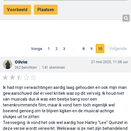
…
Volgende
Vorige
1
2
3
8
9
10
Olivia
27 mei 2025, 11:08 uur
262 berichten
141 stemmen
Ik had mijn verwachtingen aardig laag gehouden en ook mijn man
gewaarschuwd dat er veel kritiek was op dit vervolg. Ik houd niet
van musicals dus ik was een beetje bang voor een
tenenkrommende film, maar ik vond hem toch eigenlijk wel
boeiend genoeg om te blijven kijjken en de musical-achrige
stukjes uit te zitten.
Toevoeging: ik vond het ook wel aardig hoe Harley "Lee" Quinzel in
deze versie wordt verwerkt. Weliswaar is ze niet zijn behandelend