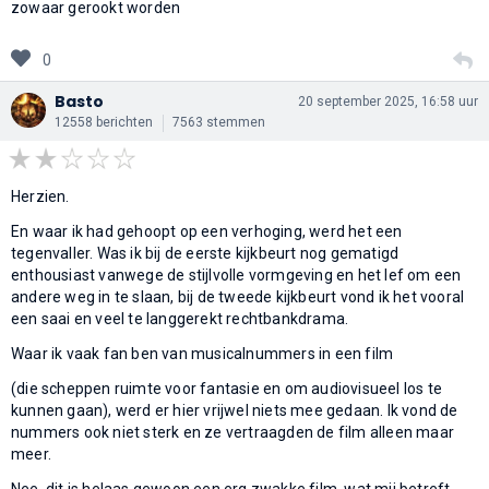
zowaar gerookt worden
0
Basto
20 september 2025, 16:58 uur
12558 berichten
7563 stemmen
Herzien.
En waar ik had gehoopt op een verhoging, werd het een
tegenvaller. Was ik bij de eerste kijkbeurt nog gematigd
enthousiast vanwege de stijlvolle vormgeving en het lef om een
andere weg in te slaan, bij de tweede kijkbeurt vond ik het vooral
een saai en veel te langgerekt rechtbankdrama.
Waar ik vaak fan ben van musicalnummers in een film
(die scheppen ruimte voor fantasie en om audiovisueel los te
kunnen gaan), werd er hier vrijwel niets mee gedaan. Ik vond de
nummers ook niet sterk en ze vertraagden de film alleen maar
meer.
Nee, dit is helaas gewoon een erg zwakke film, wat mij betreft.