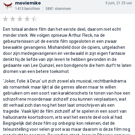
moviemike
5 juni, 21:25 uur
1413 berichten
5881 stemmen
Een totaal andere film dan het eerste deel, daarom niet echt
minder sterk. We volgen opnieuw Arthur Fleck, na de
gebeurtenissen uit de eerste film opgesloten in een zwaar
bewaakte gevangenis. Mishandeld door de cipiers, uitgelachen
door zijn medegevangenen en verdwaald in zijn eigen fantasie
denkt hij de liefde van zijn leven te hebben gevonden in de
gedaante van Lee Quinzel, een bondgenote die hem durft te laten
dromen van een betere toekomst.
'Joker, Folie à Deux' uit zich zowel als musical, rechtbankdrama
als romantiek maar lijkt al die genres alleen maar te willen
gebruiken om een soort van karakterschets te tonen van hoe een
schizofrene moordenaar zichzelf zou kunnen verplaatsen, wat
dit verhaal zich dan nog het best laat omschrijven als een
tragedie. Vaak lijkt de film zichzelf af te spelen in een soort van
hallucinante koortsdroom, iets wat het eerste deel ook al had.
Begrijpelijk dat deze film op onbegrip kon rekenen, dat de
teleurstelling voor velen groot was maar daarom is deze film nog