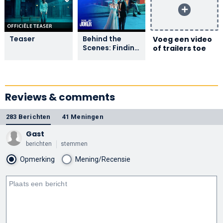
Teaser
Behind the
Voeg een video
Scenes: Finding
of trailers toe
Lee with Lady
Gaga
Reviews & comments
283 Berichten
41 Meningen
Gast
berichten
stemmen
Opmerking
Mening/Recensie