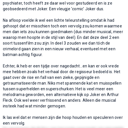
psychiater, toch heeft ze daar wel voor gestudeerd en is ze
geobsedeerd met Joker. Een vleugje 'comic' Joker dus.
Na afloop voelde ik wel een lichte teleurstelling omdat ik had
gehoopt dat er misschien toch een vervolg zou komen waarmee
men dan iets zou kunnen goedmaken (dus minder musical, meer
waarop men hoopte in de stijl van deel). En dat deze deel 2 een
soort tussenfilm zou zijn. In deel 3 zouden we dan tóch de
crimelord gaan zien in een nieuw verhaal, eventueel met een
batman achtig figuur.
Echter, ik heb er een tijdje over nagedacht...en kan er ook vrede
mee hebben zoals het verhaal door de regisseur bedoeld is. Het
gaat over de rise en fall van een zieke, gepijnigde en
getraumatiseerde man. Niks met spannende kat en muisspellen
tussen superhelden en superschurken. Het is veel meer een
melodrama geworden, een alternatieve kijk op Joker en Arthur
Fleck. Ook wel weer verfrissend en anders. Alleen die musical
insteek had wat minder gemogen.
Ik las wel dat er mensen zijn die hoop houden en speculeren over
een vervolg.