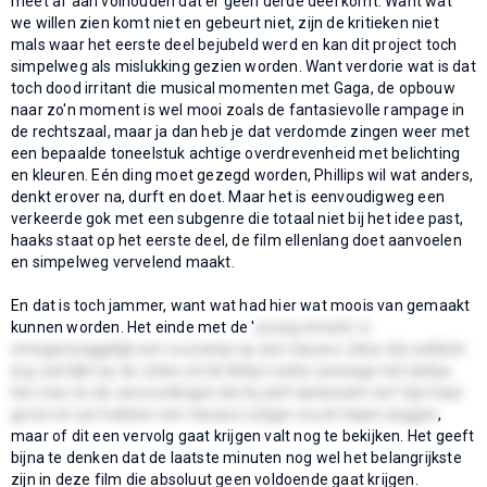
meet af aan volhouden dat er geen derde deel komt. Want wat
we willen zien komt niet en gebeurt niet, zijn de kritieken niet
mals waar het eerste deel bejubeld werd en kan dit project toch
simpelweg als mislukking gezien worden. Want verdorie wat is dat
toch dood irritant die musical momenten met Gaga, de opbouw
naar zo'n moment is wel mooi zoals de fantasievolle rampage in
de rechtszaal, maar ja dan heb je dat verdomde zingen weer met
een bepaalde toneelstuk achtige overdrevenheid met belichting
en kleuren. Eén ding moet gezegd worden, Phillips wil wat anders,
denkt erover na, durft en doet. Maar het is eenvoudigweg een
verkeerde gok met een subgenre die totaal niet bij het idee past,
haaks staat op het eerste deel, de film ellenlang doet aanvoelen
en simpelweg vervelend maakt.
En dat is toch jammer, want wat had hier wat moois van gemaakt
kunnen worden. Het einde met de '
young inmate' is
ontegenzeggelijk een voorzetje op een nieuwe Joker die wellicht
erg veel lijkt op de Joker uit de Nolan reeks vanwege het lachje,
het mes en de verwondingen die hij zelf aanbreekt verf zijn haar
groen en we hebben een nieuwe Ledger zou ik haast zeggen
,
maar of dit een vervolg gaat krijgen valt nog te bekijken. Het geeft
bijna te denken dat de laatste minuten nog wel het belangrijkste
zijn in deze film die absoluut geen voldoende gaat krijgen.