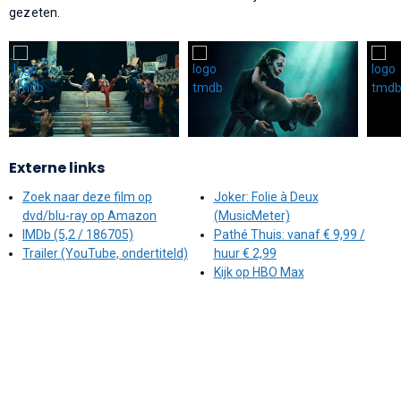
gezeten.
Externe links
Zoek naar deze film op
Joker: Folie à Deux
dvd/blu-ray op Amazon
(MusicMeter)
IMDb (5,2 / 186705)
Pathé Thuis: vanaf € 9,99 /
Trailer (YouTube, ondertiteld)
huur € 2,99
Kijk op HBO Max