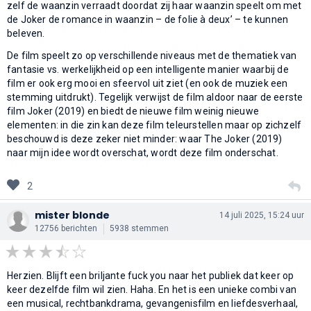
zelf de waanzin verraadt doordat zij haar waanzin speelt om met
de Joker de romance in waanzin – de folie à deux’ – te kunnen
beleven.
De film speelt zo op verschillende niveaus met de thematiek van
fantasie vs. werkelijkheid op een intelligente manier waarbij de
film er ook erg mooi en sfeervol uit ziet (en ook de muziek een
stemming uitdrukt). Tegelijk verwijst de film aldoor naar de eerste
film Joker (2019) en biedt de nieuwe film weinig nieuwe
elementen: in die zin kan deze film teleurstellen maar op zichzelf
beschouwd is deze zeker niet minder: waar The Joker (2019)
naar mijn idee wordt overschat, wordt deze film onderschat.
2
mister blonde
14 juli 2025, 15:24 uur
12756 berichten
5938 stemmen
Herzien. Blijft een briljante fuck you naar het publiek dat keer op
keer dezelfde film wil zien. Haha. En het is een unieke combi van
een musical, rechtbankdrama, gevangenisfilm en liefdesverhaal,