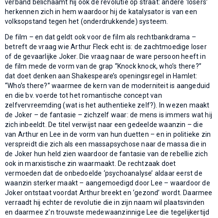
verband belichaamt hij ook de revolutie op straat: andere ‘losers’
herkennen zich in hem waardoor hij de katalysator is van een
volksopstand tegen het (onderdrukkende) systeem.
De film – en dat geldt ook voor de film als rechtbankdrama –
betreft de vraag wie Arthur Fleck echt is: de zachtmoedige loser
of de gevaarlijke Joker. Die vraag naar de ware persoon heeft in
de film mede de vorm van de grap “Knock knock, who’s there?”
dat doet denken aan Shakespeare’s openingsregel in Hamlet:
“Who’s there?” waarmee de kern van de moderniteit is aangeduid
en die bv. voerde tot het romantische concept van
zelfvervreemding (wat is het authentieke zelf?). In wezen maakt
de Joker – de fantasie – zichzelf waar: de mens is immers wat hij
zich inbeeldt. De titel verwijst naar een gedeelde waanzin – die
van Arthur en Lee in de vorm van hun duetten – en in politieke zin
verspreidt die zich als een massapsychose naar de massa die in
de Joker hun held zien waardoor de fantasie van de rebellie zich
ook in marxistische zin waarmaakt. De rechtzaak doet
vermoeden dat de onbedoelde ‘psychoanalyse’ aldaar eerst de
waanzin sterker maakt – aangemoedigd door Lee – waardoor de
Joker ontstaat voordat Arthur breekt en ‘gezond’ wordt. Daarmee
verraadt hij echter de revolutie die in zijn naam wil plaatsvinden
en daarmee z’n trouwste medewaanzinnige Lee die tegelijkertijd