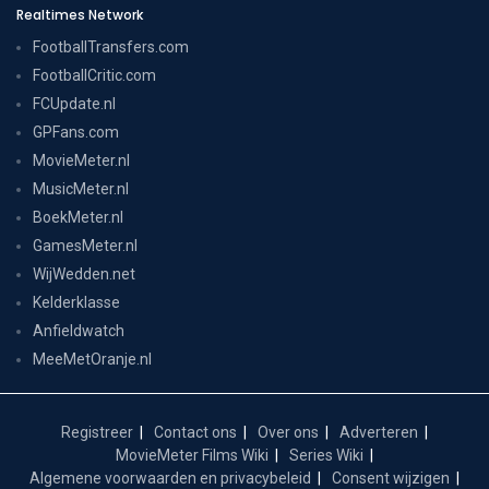
Realtimes Network
FootballTransfers.com
FootballCritic.com
FCUpdate.nl
GPFans.com
MovieMeter.nl
MusicMeter.nl
BoekMeter.nl
GamesMeter.nl
WijWedden.net
Kelderklasse
Anfieldwatch
MeeMetOranje.nl
Registreer
Contact ons
Over ons
Adverteren
MovieMeter Films Wiki
Series Wiki
Algemene voorwaarden en privacybeleid
Consent wijzigen