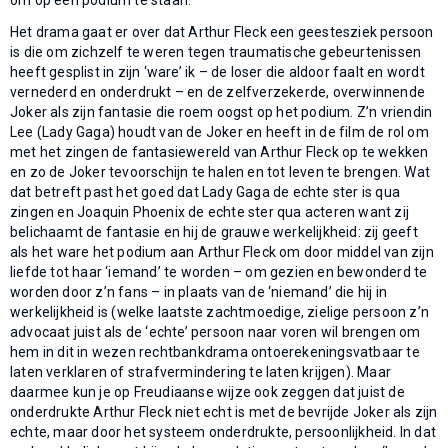
Het drama gaat er over dat Arthur Fleck een geestesziek persoon
is die om zichzelf te weren tegen traumatische gebeurtenissen
heeft gesplist in zijn ‘ware’ ik – de loser die aldoor faalt en wordt
vernederd en onderdrukt – en de zelfverzekerde, overwinnende
Joker als zijn fantasie die roem oogst op het podium. Z’n vriendin
Lee (Lady Gaga) houdt van de Joker en heeft in de film de rol om
met het zingen de fantasiewereld van Arthur Fleck op te wekken
en zo de Joker tevoorschijn te halen en tot leven te brengen. Wat
dat betreft past het goed dat Lady Gaga de echte ster is qua
zingen en Joaquin Phoenix de echte ster qua acteren want zij
belichaamt de fantasie en hij de grauwe werkelijkheid: zij geeft
als het ware het podium aan Arthur Fleck om door middel van zijn
liefde tot haar ‘iemand’ te worden – om gezien en bewonderd te
worden door z’n fans – in plaats van de ‘niemand’ die hij in
werkelijkheid is (welke laatste zachtmoedige, zielige persoon z’n
advocaat juist als de ‘echte’ persoon naar voren wil brengen om
hem in dit in wezen rechtbankdrama ontoerekeningsvatbaar te
laten verklaren of strafvermindering te laten krijgen). Maar
daarmee kun je op Freudiaanse wijze ook zeggen dat juist de
onderdrukte Arthur Fleck niet echt is met de bevrijde Joker als zijn
echte, maar door het systeem onderdrukte, persoonlijkheid. In dat