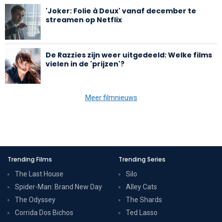
'Joker: Folie à Deux' vanaf december te
streamen op Netflix
De Razzies zijn weer uitgedeeld: Welke films
vielen in de 'prijzen'?
Meer filmnieuws
Trending Films
Trending Series
The Last House
Silo
Spider-Man: Brand New Day
Alley Cats
The Odyssey
The Shards
Corrida Dos Bichos
Ted Lasso