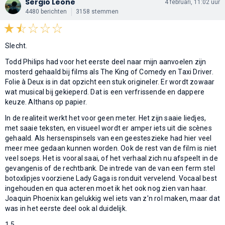
Sergio Leone
4 februari, 11:02 uur
4480 berichten
3158 stemmen
Slecht.
Todd Philips had voor het eerste deel naar mijn aanvoelen zijn
mosterd gehaald bij films als The King of Comedy en Taxi Driver.
Folie à Deux is in dat opzicht een stuk origineler. Er wordt zowaar
wat musical bij gekieperd. Dat is een verfrissende en dappere
keuze. Althans op papier.
In de realiteit werkt het voor geen meter. Het zijn saaie liedjes,
met saaie teksten, en visueel wordt er amper iets uit die scènes
gehaald. Als hersenspinsels van een geesteszieke had hier veel
meer mee gedaan kunnen worden. Ook de rest van de film is niet
veel soeps. Het is vooral saai, of het verhaal zich nu afspeelt in de
gevangenis of de rechtbank. De intrede van de van een ferm stel
botoxlipjes voorziene Lady Gaga is ronduit vervelend. Vocaal best
ingehouden en qua acteren moet ik het ook nog zien van haar.
Joaquin Phoenix kan gelukkig wel iets van z'n rol maken, maar dat
was in het eerste deel ook al duidelijk.
1,5