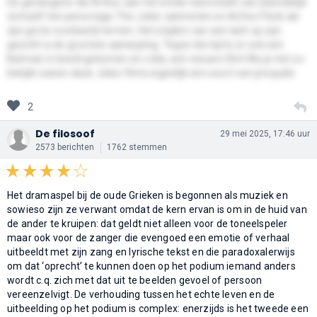
De gevangene die Arthur aan het einde neersteekt zal uiteindelijk
zichzelf het personage The Joker aanmeten en Arthur Fleck als
zijn grote voorbeeld nemen. Het snijden van een lach op zijn
gezicht is de grootste aanwijzing. Tegen die tijd is er ook een
Batman in beeld gekomen en voila, een nieuwe film! Als je het zo
bekijkt waren deze Joker films eigenlijk een soort van prequels.
2
De filosoof
29 mei 2025, 17:46 uur
2573 berichten
1762 stemmen
Het dramaspel bij de oude Grieken is begonnen als muziek en
sowieso zijn ze verwant omdat de kern ervan is om in de huid van
de ander te kruipen: dat geldt niet alleen voor de toneelspeler
maar ook voor de zanger die evengoed een emotie of verhaal
uitbeeldt met zijn zang en lyrische tekst en die paradoxalerwijs
om dat ‘oprecht’ te kunnen doen op het podium iemand anders
wordt c.q. zich met dat uit te beelden gevoel of persoon
vereenzelvigt. De verhouding tussen het echte leven en de
uitbeelding op het podium is complex: enerzijds is het tweede een