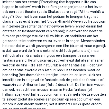
imitatie van het eerste (“Everything that happens in life can
happen in a show” wordt in de film gezongen) maar is het leven
ook een soort theater (zoals Shakespeare zegt: “All the world's a
stage”). Door het leven naar het podium te brengen krijgt het
glans en pas echt leven: het ‘bigger-than-life’-leven op het podium
is in zekere zin echter dan het ‘gewone’ leven (en ligt daarin het
ontstaan en bestaansrecht van drama); in dat verband heeft de
film een prachtige visuele stijl vol kleur- en rookfilters om het
getoonde te intensiveren en tot leven te brengen. Mensen vinden
het raar dat er wordt gezongen in een film (drama) maar eigenlijk
is dat raar want de film is ook niet echt (ook gekunsteld) maar
zelf ook al een dramatisering dus een transpositie naar een
fantasiewereld. Het musical-aspect verhevigt dat alleen maar en
wordt in de film – die zelf natuurlijk al een fantasie is – gebruikt
om de fantasiewereld van Arthur Fleck uit te beelden: waar de
handeling (het drama) het uiterlijke uitbeeldt, drukt muziek het
innerlijke en in dit geval de fantasie, ook de gedeelde fantasie of
waanzin van Arthur en Lee (‘folie à deux’), uit. De film is in wezen
dan ook niet echt een musical maar in Flecks fantasie (of
hallucinatie) krijgt hij het podium om met z’n geliefde Lee duetten
te zingen zodat die scenes een podium op een podium en een
droom in een droom vormen; het is immers Flecks grote droom
om op een podium te staan.