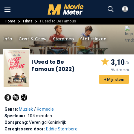
Home
Films
I Used to Be Famous
Info
Cast & Crew
Stemmen
Statistieken
3,10
I Used to Be
Famous (2022)
96 stemmen
+ Mijn stem
Genre:
Muziek
/
Komedie
Speelduur:
104 minuten
Oorsprong:
Verenigd Koninkrijk
Geregisseerd door:
Eddie Sternberg