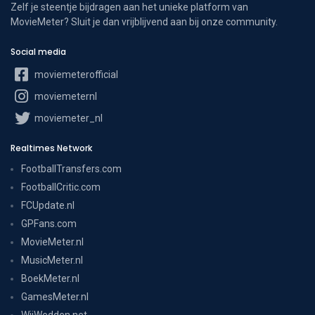
Zelf je steentje bijdragen aan het unieke platform van
MovieMeter? Sluit je dan vrijblijvend aan bij onze community.
Social media
moviemeterofficial
moviemeternl
moviemeter_nl
Realtimes Network
FootballTransfers.com
FootballCritic.com
FCUpdate.nl
GPFans.com
MovieMeter.nl
MusicMeter.nl
BoekMeter.nl
GamesMeter.nl
WijWedden.net