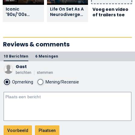
Iconic
Life On Set As A
Voeg een video
'90s/'00s
Neurodivergent
of trailers toe
Popstars -
Actor | Netflix
What Happens
When Fame
Fades | I Used
To Be Famous
Reviews & comments
10 Berichten
6 Meningen
Gast
berichten
stemmen
Opmerking
Mening/Recensie