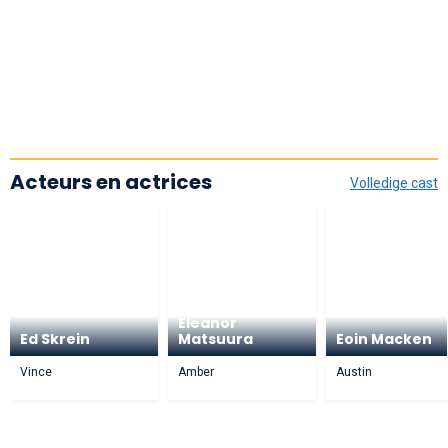
Acteurs en actrices
Volledige cast
Eleanor
Ed Skrein
Matsuura
Eoin Macken
Vince
Amber
Austin