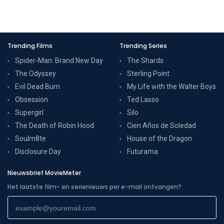
Trending Films
Trending Series
Spider-Man: Brand New Day
The Shards
The Odyssey
Sterling Point
Evil Dead Burn
My Life with the Walter Boys
Obsession
Ted Lasso
Supergirl
Silo
The Death of Robin Hood
Cien Años de Soledad
Soulm8te
House of the Dragon
Disclosure Day
Futurama
Nieuwsbrief MovieMeter
Het laatste film- en serienieuws per e-mail ontvangen?