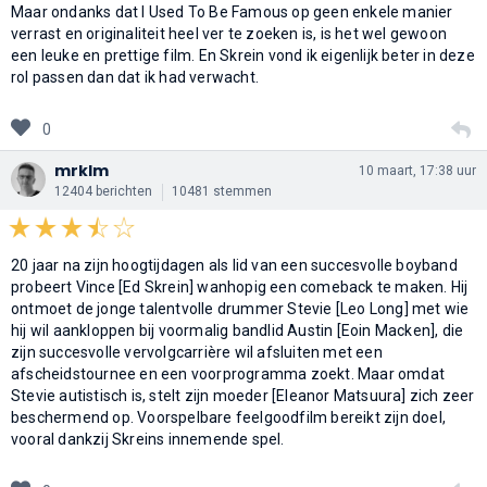
Maar ondanks dat I Used To Be Famous op geen enkele manier
verrast en originaliteit heel ver te zoeken is, is het wel gewoon
een leuke en prettige film. En Skrein vond ik eigenlijk beter in deze
rol passen dan dat ik had verwacht.
0
mrklm
10 maart, 17:38 uur
12404 berichten
10481 stemmen
20 jaar na zijn hoogtijdagen als lid van een succesvolle boyband
probeert Vince [Ed Skrein] wanhopig een comeback te maken. Hij
ontmoet de jonge talentvolle drummer Stevie [Leo Long] met wie
hij wil aankloppen bij voormalig bandlid Austin [Eoin Macken], die
zijn succesvolle vervolgcarrière wil afsluiten met een
afscheidstournee en een voorprogramma zoekt. Maar omdat
Stevie autistisch is, stelt zijn moeder [Eleanor Matsuura] zich zeer
beschermend op. Voorspelbare feelgoodfilm bereikt zijn doel,
vooral dankzij Skreins innemende spel.