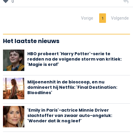
0
Vorige
Volgende
1
Het laatste nieuws
HBO probeert 'Harry Potter'-serie te
redden na de volgende storm van kritiek:
'Magie is eraf'
Miljoenenhit in de bioscoop, en nu
domineert hij Netflix: 'Final Destination:
Bloodlines'
'Emily in Paris'-actrice Minnie Driver
slachtoffer van zwaar auto-ongeluk:
'Wonder dat ik nog leef'