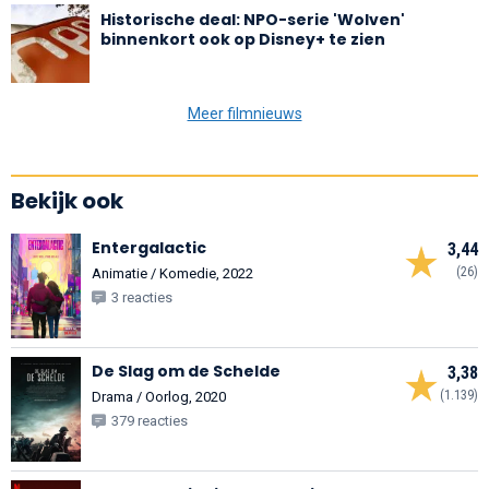
Historische deal: NPO-serie 'Wolven'
binnenkort ook op Disney+ te zien
Meer filmnieuws
Bekijk ook
Entergalactic
3,44
(26)
Animatie / Komedie, 2022
3 reacties
De Slag om de Schelde
3,38
(1.139)
Drama / Oorlog, 2020
379 reacties