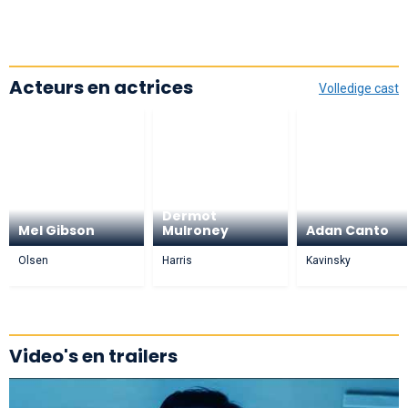
Acteurs en actrices
Volledige cast
Dermot
Mel Gibson
Mulroney
Adan Canto
Olsen
Harris
Kavinsky
Video's en trailers