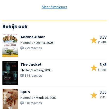
Meer filmnieuws
Bekijk ook
Adams Æbler
3,77
(1.418)
Komedie / Drama, 2005
279 reacties
The Jacket
3,48
(1.428)
Thriller / Fantasy, 2005
314 reacties
Spun
3,35
(515)
Komedie / Misdaad, 2002
110 reacties