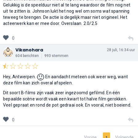
Gelukkig is de speelduur niet al te lang waardoor de film nog net
uit te zitten is. Johnson lukt het nog wel om soms wat spanning
teweeg te brengen. De actie is degelijk maar niet origineel. Het
acteerwerk kan er mee door. Overslaan. 2.0/2.5
0
Vikanohara
28 juli, 16:34 uur
604 berichten
993 stemmen
🙂
Hey, Antwerpen.
En aandacht meteen ook weer weg, want
deze film kan zich overal afspelen.
Dit soort B-films zijn vaak zeer ingezoomd gefilmd. En één
bepaalde scène wordt vaak een kwart tot halve film gerokken.
Veel gepraat en rond de pot gedraai ook. En vooral, niet boeiend.
0
Vorige
Volgende
1