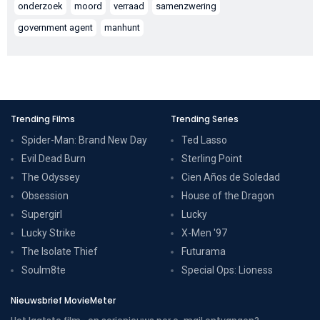
onderzoek
moord
verraad
samenzwering
government agent
manhunt
Trending Films
Trending Series
Spider-Man: Brand New Day
Ted Lasso
Evil Dead Burn
Sterling Point
The Odyssey
Cien Años de Soledad
Obsession
House of the Dragon
Supergirl
Lucky
Lucky Strike
X-Men '97
The Isolate Thief
Futurama
Soulm8te
Special Ops: Lioness
Nieuwsbrief MovieMeter