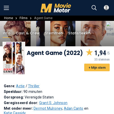
Home
Films
Agent Game
Info
Cast & Crew
Stemmen
Statistieken
Agent Game (2022)
1,94
35 stemmen
+ Mijn stem
Genre:
Actie
/
Thriller
Speelduur:
90 minuten
Oorsprong:
Verenigde Staten
Geregisseerd door:
Grant S. Johnson
Met onder meer:
Dermot Mulroney
,
Adan Canto
en
Katie Cassidy