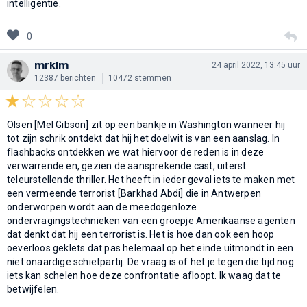
intelligentie.
0
mrklm
24 april 2022, 13:45 uur
12387 berichten
10472 stemmen
Olsen [Mel Gibson] zit op een bankje in Washington wanneer hij
tot zijn schrik ontdekt dat hij het doelwit is van een aanslag. In
flashbacks ontdekken we wat hiervoor de reden is in deze
verwarrende en, gezien de aansprekende cast, uiterst
teleurstellende thriller. Het heeft in ieder geval iets te maken met
een vermeende terrorist [Barkhad Abdi] die in Antwerpen
onderworpen wordt aan de meedogenloze
ondervragingstechnieken van een groepje Amerikaanse agenten
dat denkt dat hij een terrorist is. Het is hoe dan ook een hoop
oeverloos geklets dat pas helemaal op het einde uitmondt in een
niet onaardige schietpartij. De vraag is of het je tegen die tijd nog
iets kan schelen hoe deze confrontatie afloopt. Ik waag dat te
betwijfelen.