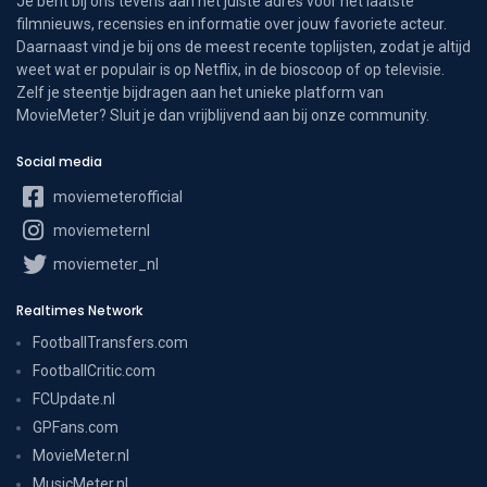
Je bent bij ons tevens aan het juiste adres voor het laatste
filmnieuws, recensies en informatie over jouw favoriete acteur.
Daarnaast vind je bij ons de meest recente toplijsten, zodat je altijd
weet wat er populair is op Netflix, in de bioscoop of op televisie.
Zelf je steentje bijdragen aan het unieke platform van
MovieMeter? Sluit je dan vrijblijvend aan bij onze community.
Social media
moviemeterofficial
moviemeternl
moviemeter_nl
Realtimes Network
FootballTransfers.com
FootballCritic.com
FCUpdate.nl
GPFans.com
MovieMeter.nl
MusicMeter.nl