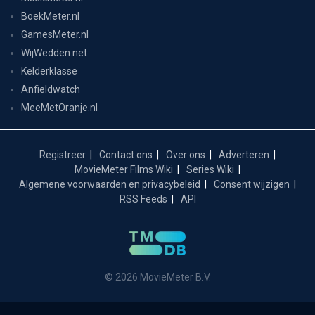
BoekMeter.nl
GamesMeter.nl
WijWedden.net
Kelderklasse
Anfieldwatch
MeeMetOranje.nl
Registreer
Contact ons
Over ons
Adverteren
MovieMeter Films Wiki
Series Wiki
Algemene voorwaarden en privacybeleid
Consent wijzigen
RSS Feeds
API
© 2026 MovieMeter B.V.