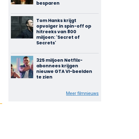
besparen
Tom Hanks krijgt
opvolger in spin-off op
hitreeks van 800
miljoen: 'Secret of
Secrets'
325 miljoen Netflix-
abonnees krijgen
nieuwe GTA VI-beelden
te zien
Meer filmnieuws