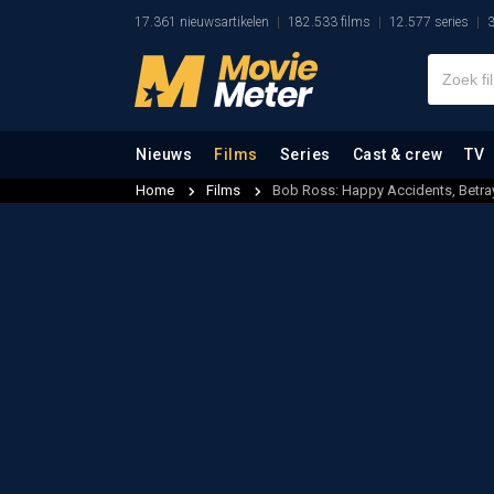
17.361 nieuwsartikelen
182.533 films
12.577 series
3
Nieuws
Films
Series
Cast & crew
TV
Home
Films
Bob Ross: Happy Accidents, Betra