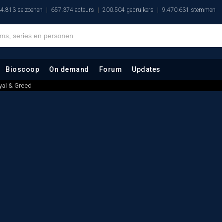
4.813 seizoenen
657.374 acteurs
200.504 gebruikers
9.470.631 stemmen
Bioscoop
On demand
Forum
Updates
yal & Greed