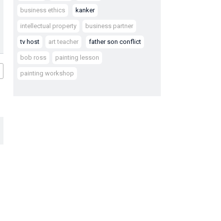
business ethics
kanker
intellectual property
business partner
tv host
art teacher
father son conflict
bob ross
painting lesson
painting workshop