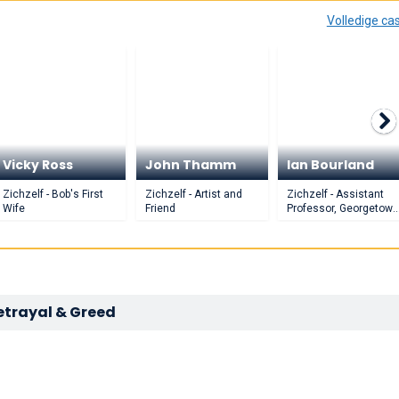
Volledige ca
Vicky Ross
John Thamm
Ian Bourland
Zichzelf - Bob's First
Zichzelf - Artist and
Zichzelf - Assistant
Wife
Friend
Professor, Georgetow
University
etrayal & Greed