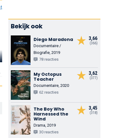
st
Bekijk ook
3,66
Diego Maradona
(366)
Documentaire /
Biografie, 2019
Julia Friedman
Dana Jester
Doug Bland
78 reacties
Zichzelf - Art Historian
Zichzelf - Bob's Friend
Zichzelf - Author
n
3,62
My Octopus
(377)
Teacher
Documentaire, 2020
62 reacties
3,45
The Boy Who
(318)
Harnessed the
Wind
Drama, 2019
30 reacties