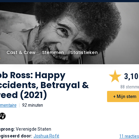
Cast & Crew
Stemmen
Statistieken
ob Ross: Happy
3,10
cidents, Betrayal &
88 stemm
eed (2021)
+ Mijn stem
mentaire
|
92 minuten
sprong:
Verenigde Staten
gisseerd door:
Joshua Rofé
11 reacties