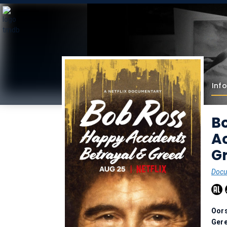
Info
B
Ac
Gr
Docu
Oor
Gere