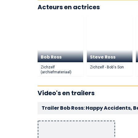
Acteurs en actrices
Bob Ross
Steve Ross
Zichzelf
Zichzelf - Bob's Son
(archiefmateriaal)
Video's en trailers
Trailer Bob Ross: Happy Accidents, B