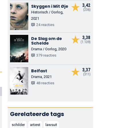
3,42
Skyggen i Mit Øje
(236)
Historisch / Oorlog,
2021
24 reacties
3,38
De Slag om de
(1.139)
Schelde
Drama / Oorlog, 2020
379 reacties
3,37
Belfast
(311)
Drama, 2021
48 reacties
Gerelateerde tags
schilder
artiest
lawsuit