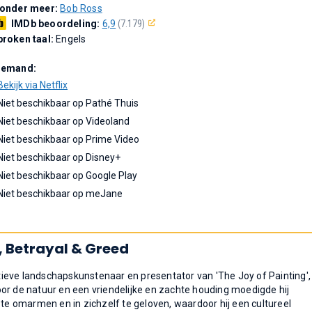
 onder meer:
Bob Ross
IMDb beoordeling:
6,9
(7.179)
roken taal:
Engels
Demand:
Bekijk via Netflix
Niet beschikbaar op Pathé Thuis
Niet beschikbaar op Videoland
Niet beschikbaar op Prime Video
Niet beschikbaar op Disney+
Niet beschikbaar op Google Play
Niet beschikbaar op meJane
, Betrayal & Greed
ieve landschapskunstenaar en presentator van 'The Joy of Painting',
or de natuur en een vriendelijke en zachte houding moedigde hij
 te omarmen en in zichzelf te geloven, waardoor hij een cultureel