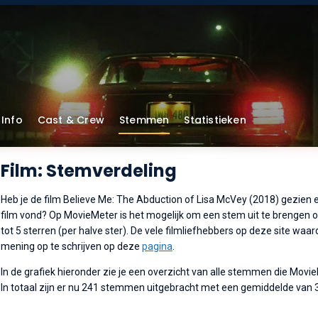
Info
Cast & Crew
Stemmen
Statistieken
Film: Stemverdeling
Heb je de film Believe Me: The Abduction of Lisa McVey (2018) gezien en
film vond? Op MovieMeter is het mogelijk om een stem uit te brengen op
tot 5 sterren (per halve ster). De vele filmliefhebbers op deze site wa
mening op te schrijven op deze
pagina
.
In de grafiek hieronder zie je een overzicht van alle stemmen die Movi
In totaal zijn er nu 241 stemmen uitgebracht met een gemiddelde van 3