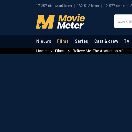
17.357 nieuwsartikelen
182.513 films
12.577 series
3
Nieuws
Films
Series
Cast & crew
TV
Home
Films
Believe Me: The Abduction of Lis