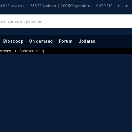
4.813 seizoenen
656.773 acteurs
200.502 gebruikers
9.470.319 stemmen
Bioscoop
On demand
Forum
Updates
a McVey
Stemverdeling