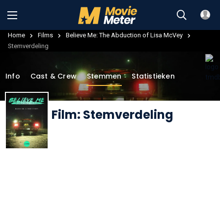
Home
Films
Believe Me: The Abduction of Lisa McVey
Stemverdeling
Info
Cast & Crew
Stemmen
Statistieken
Film: Stemverdeling