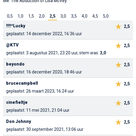
Me: The Abduction of Lisa McVey.
0,5
1,0
1,5
2,0
2,5
3,0
3,5
4,0
4,5
5,0
!!!!*Lucky
2,5
geplaatst: 14 december 2022, 16:36 uur
@KTV
2,5
geplaatst: 3 augustus 2021, 23:20 uur, stem was:
3,0
beyondo
2,5
geplaatst: 16 december 2020, 18:46 uur
brucecampbell
2,5
geplaatst: 26 maart 2023, 16:24 uur
cinefieltje
2,5
geplaatst: 11 mei 2021, 21:04 uur
Don Johnny
2,5
geplaatst: 30 september 2021, 13:06 uur