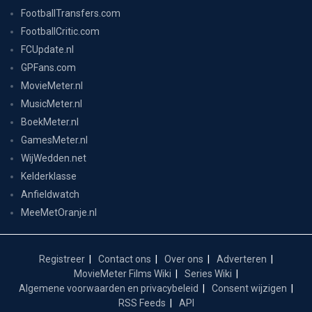
FootballTransfers.com
FootballCritic.com
FCUpdate.nl
GPFans.com
MovieMeter.nl
MusicMeter.nl
BoekMeter.nl
GamesMeter.nl
WijWedden.net
Kelderklasse
Anfieldwatch
MeeMetOranje.nl
Registreer
Contact ons
Over ons
Adverteren
MovieMeter Films Wiki
Series Wiki
Algemene voorwaarden en privacybeleid
Consent wijzigen
RSS Feeds
API