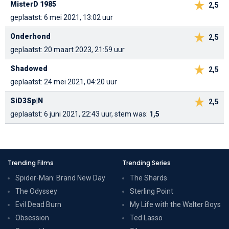
MisterD 1985
2,5
geplaatst: 6 mei 2021, 13:02 uur
Onderhond
2,5
geplaatst: 20 maart 2023, 21:59 uur
Shadowed
2,5
geplaatst: 24 mei 2021, 04:20 uur
SiD3Sp|N
2,5
geplaatst: 6 juni 2021, 22:43 uur, stem was:
1,5
Trending Films
Trending Series
Spider-Man: Brand New Day
The Shards
The Odyssey
Sterling Point
Evil Dead Burn
My Life with the Walter Boys
Obsession
Ted Lasso