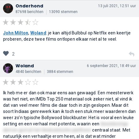
Onderhond
13 juli 2021, 12:51 uur
87698 berichten
13090 stemmen
John Milton
,
Woland
: je kan altijd Bulbbul op Netflix een keertje
proberen, deze twee films ontlopen elkaar niet al te veel.
2
Woland
6 september 2021, 18:49 uur
4840 berichten
3884 stemmen
Ik heb me er dan ook maar eens aan gewaagd. Een meesterwerk
was het niet, en IMDb Top 250 materiaal ook zeker niet, al vind ik
dat van veel meer films die daar toch in zijn geslopen. Maar dit
soort Indiaas genrewerk kan ik toch een stuk meer waarderen dan
weer zo'n typische Bollywood blockbuster. Het is vooral een leuke
setting en een verhaal met potentie, waarin een
bloeddorstige
demon-god uit het Hindoeistische pantheon
centraal staat. Met
natuurlijk een verhaaltje erom heen, al is dat wat minder