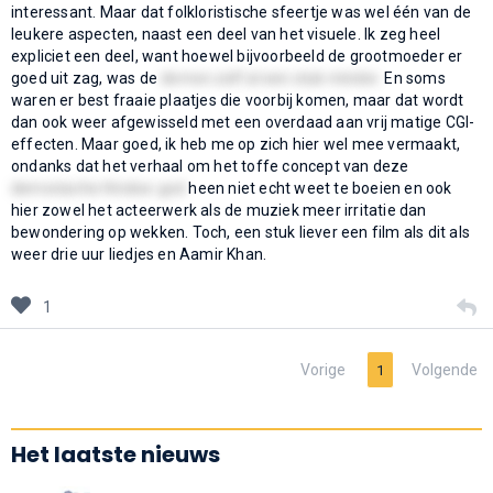
interessant. Maar dat folkloristische sfeertje was wel één van de
leukere aspecten, naast een deel van het visuele. Ik zeg heel
expliciet een deel, want hoewel bijvoorbeeld de grootmoeder er
goed uit zag, was de
demon zelf al een stuk minder.
En soms
waren er best fraaie plaatjes die voorbij komen, maar dat wordt
dan ook weer afgewisseld met een overdaad aan vrij matige CGI-
effecten. Maar goed, ik heb me op zich hier wel mee vermaakt,
ondanks dat het verhaal om het toffe concept van deze
demonische Hindoe-god
heen niet echt weet te boeien en ook
hier zowel het acteerwerk als de muziek meer irritatie dan
bewondering op wekken. Toch, een stuk liever een film als dit als
weer drie uur liedjes en Aamir Khan.
1
Vorige
Volgende
1
Het laatste nieuws