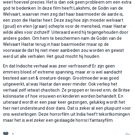
weet hoeveel precies. Het is dan ook geen probleem om een extra
god te bedenken. In deze film heeft Lakshmi, de Godin van de
Welvaart, waarvan men zeg dat haar baarmoeder de aarde is,
een zoon die Hastar heet. Deze zag hoe zijn moeder welvaart
(goud) en eten (graan) schepte voor de mensheid, maar Hastar
wilde alles voor zichzelf. Uiteraard werd hij tegengehouden door
andere goden. Om hem te beschermen nam de Godin van de
Welvaart Hastar terug in haar baarmoeder maar op de
voorwaarde dat hij niet meer aanbeden zou worden en gewist
werd uit alle verhalen. Het goud mocht hij houden.
En dat Indische verhaal was zeer verfrissend! Er zijn geen
emmers bloed of extreme spanning, maar er is wel aandacht
besteed aan set & creature-design. Grootmoeder was goed
uitgewerkt, al was Hastar dan weer minder. Ook verliep het
verhaal zelf ietwat chaotisch. Ze proppen er teveel erin; de Britse
kolonisatie of hoe vrouwen en kinderen worden behandelt. En
uiteraard wordt er een paar keer gezongen, gelukkig wordt het
hier niet ondersteund door dans. Dat is zeker al een pluspunt voor
ons westerlingen. Deze horrorfilm uit India heeft tekortkomingen
maar het is wel zeker een geslaagde horror/fantasyfilm.
1