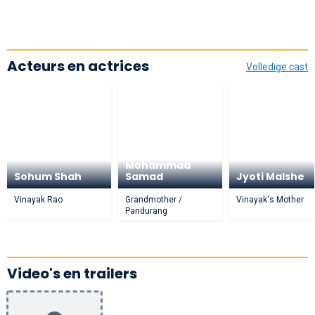
Acteurs en actrices
Volledige cast
Mohammad
Sohum Shah
Samad
Jyoti Malshe
Vinayak Rao
Grandmother /
Vinayak's Mother
Pandurang
Video's en trailers