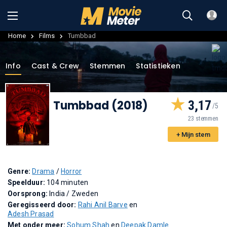
Home
Films
Tumbbad
Info
Cast & Crew
Stemmen
Statistieken
Tumbbad (2018)
3,17
23 stemmen
+ Mijn stem
Genre:
Drama
/
Horror
Speelduur:
104 minuten
Oorsprong:
India / Zweden
Geregisseerd door:
Rahi Anil Barve
en
Adesh Prasad
Met onder meer:
Sohum Shah
en
Deepak Damle