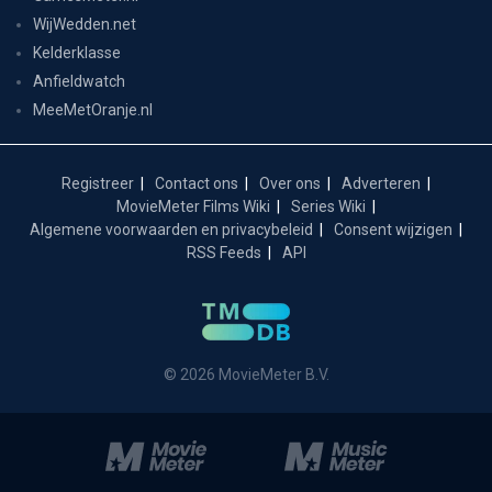
WijWedden.net
Kelderklasse
Anfieldwatch
MeeMetOranje.nl
Registreer
Contact ons
Over ons
Adverteren
MovieMeter Films Wiki
Series Wiki
Algemene voorwaarden en privacybeleid
Consent wijzigen
RSS Feeds
API
© 2026 MovieMeter B.V.