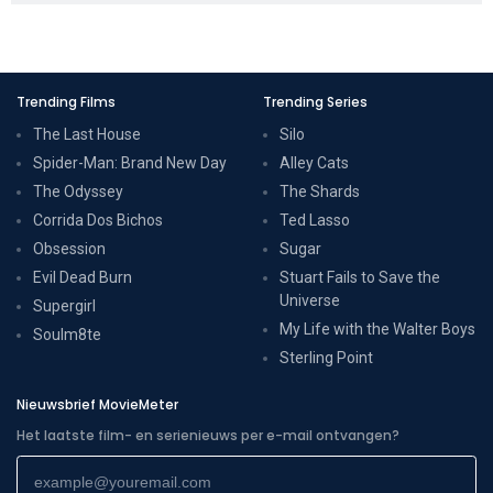
Trending Films
Trending Series
The Last House
Silo
Spider-Man: Brand New Day
Alley Cats
The Odyssey
The Shards
Corrida Dos Bichos
Ted Lasso
Obsession
Sugar
Evil Dead Burn
Stuart Fails to Save the
Universe
Supergirl
My Life with the Walter Boys
Soulm8te
Sterling Point
Nieuwsbrief MovieMeter
Het laatste film- en serienieuws per e-mail ontvangen?