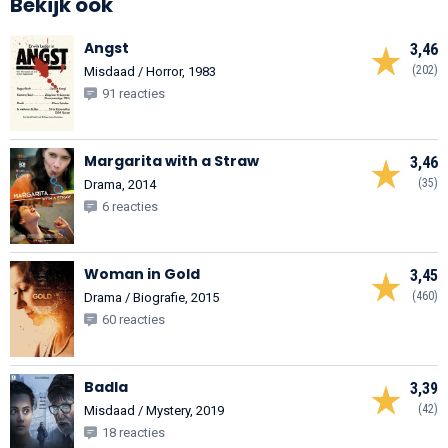
Bekijk ook
Angst
3,46
(202)
Misdaad / Horror, 1983
91 reacties
Margarita with a Straw
3,46
(35)
Drama, 2014
6 reacties
Woman in Gold
3,45
(460)
Drama / Biografie, 2015
60 reacties
Badla
3,39
(42)
Misdaad / Mystery, 2019
18 reacties