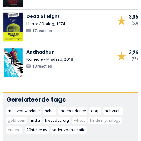
Dead of Night
3,36
(60)
Horror / Oorlog, 1974
17 reacties
Andhadhun
3,26
(55)
Komedie / Misdaad, 2018
18 reacties
Gerelateerde tags
man vrouw relatie
schat
independence
dorp
hebzucht
gold coin
india
kwaadaardig
wheat
hindu mythology
cursed
20ste eeuw
vader-zoon-relatie