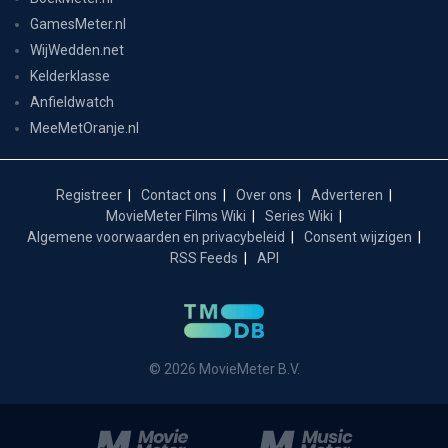
GamesMeter.nl
WijWedden.net
Kelderklasse
Anfieldwatch
MeeMetOranje.nl
Registreer
Contact ons
Over ons
Adverteren
MovieMeter Films Wiki
Series Wiki
Algemene voorwaarden en privacybeleid
Consent wijzigen
RSS Feeds
API
© 2026 MovieMeter B.V.