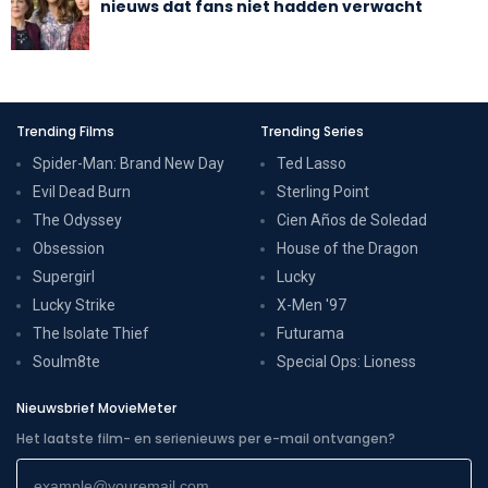
nieuws dat fans niet hadden verwacht
Trending Films
Trending Series
Spider-Man: Brand New Day
Ted Lasso
Evil Dead Burn
Sterling Point
The Odyssey
Cien Años de Soledad
Obsession
House of the Dragon
Supergirl
Lucky
Lucky Strike
X-Men '97
The Isolate Thief
Futurama
Soulm8te
Special Ops: Lioness
Nieuwsbrief MovieMeter
Het laatste film- en serienieuws per e-mail ontvangen?