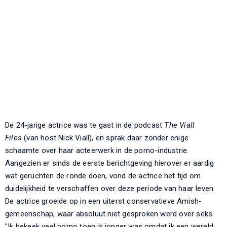
De 24-jarige actrice was te gast in de podcast
The Viall
Files
(van host Nick Viall), en sprak daar zonder enige
schaamte over haar acteerwerk in de porno-industrie.
Aangezien er sinds de eerste berichtgeving hierover er aardig
wat geruchten de ronde doen, vond de actrice het tijd om
duidelijkheid te verschaffen over deze periode van haar leven.
De actrice groeide op in een uiterst conservatieve Amish-
gemeenschap, waar absoluut niet gesproken werd over seks.
"Ik bekeek veel porno toen ik jonger was omdat ik een wereld