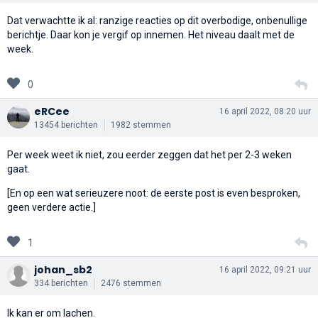
Dat verwachtte ik al: ranzige reacties op dit overbodige, onbenullige
berichtje. Daar kon je vergif op innemen. Het niveau daalt met de
week.
0
eRCee
16 april 2022, 08:20 uur
13454 berichten
1982 stemmen
Per week weet ik niet, zou eerder zeggen dat het per 2-3 weken
gaat.
[En op een wat serieuzere noot: de eerste post is even besproken,
geen verdere actie.]
1
johan_sb2
16 april 2022, 09:21 uur
334 berichten
2476 stemmen
Ik kan er om lachen.