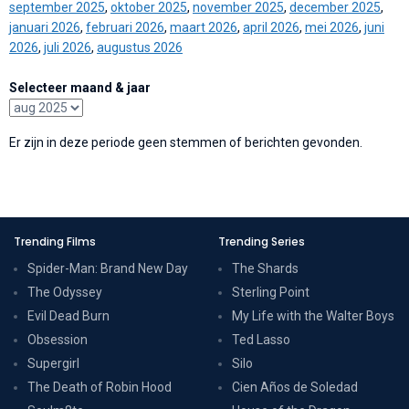
september 2025
,
oktober 2025
,
november 2025
,
december 2025
,
januari 2026
,
februari 2026
,
maart 2026
,
april 2026
,
mei 2026
,
juni
2026
,
juli 2026
,
augustus 2026
Selecteer maand & jaar
Er zijn in deze periode geen stemmen of berichten gevonden.
Trending Films
Trending Series
Spider-Man: Brand New Day
The Shards
The Odyssey
Sterling Point
Evil Dead Burn
My Life with the Walter Boys
Obsession
Ted Lasso
Supergirl
Silo
The Death of Robin Hood
Cien Años de Soledad