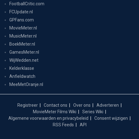
FootballCritic.com
FCUpdate.nl
GPFans.com
MovieMeter.nl
MusicMeter.nl
BoekMeter.nl
GamesMeter.nl
WijWedden.net
Kelderklasse
Anfieldwatch
MeeMetOranje.nl
Registreer
Contact ons
Over ons
Adverteren
MovieMeter Films Wiki
Series Wiki
Algemene voorwaarden en privacybeleid
Consent wijzigen
RSS Feeds
API