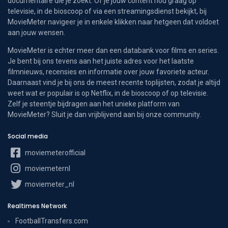
documentaire die je zoekt. Of je jouw content nou graag op
televisie, in de bioscoop of via een streamingsdienst bekijkt, bij
MovieMeter navigeer je in enkele klikken naar hetgeen dat voldoet
aan jouw wensen.
MovieMeter is echter meer dan een databank voor films en series.
Je bent bij ons tevens aan het juiste adres voor het laatste
filmnieuws, recensies en informatie over jouw favoriete acteur.
Daarnaast vind je bij ons de meest recente toplijsten, zodat je altijd
weet wat er populair is op Netflix, in de bioscoop of op televisie.
Zelf je steentje bijdragen aan het unieke platform van
MovieMeter? Sluit je dan vrijblijvend aan bij onze community.
Social media
moviemeterofficial
moviemeternl
moviemeter_nl
Realtimes Network
FootballTransfers.com