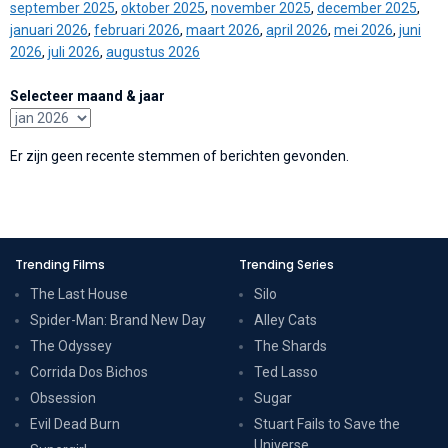
september 2025
,
oktober 2025
,
november 2025
,
december 2025
,
januari 2026
,
februari 2026
,
maart 2026
,
april 2026
,
mei 2026
,
juni
2026
,
juli 2026
,
augustus 2026
Selecteer maand & jaar
Er zijn geen recente stemmen of berichten gevonden.
Trending Films
Trending Series
The Last House
Silo
Spider-Man: Brand New Day
Alley Cats
The Odyssey
The Shards
Corrida Dos Bichos
Ted Lasso
Obsession
Sugar
Evil Dead Burn
Stuart Fails to Save the
Universe