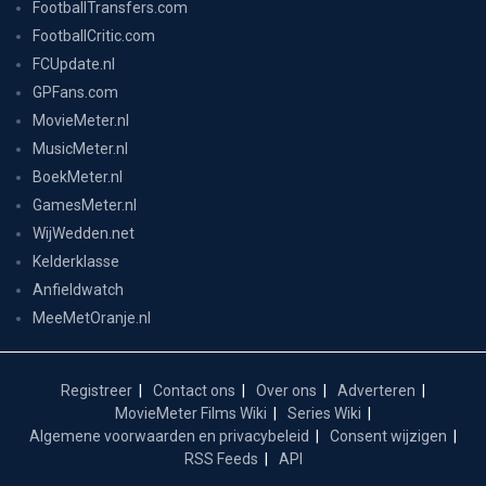
FootballTransfers.com
FootballCritic.com
FCUpdate.nl
GPFans.com
MovieMeter.nl
MusicMeter.nl
BoekMeter.nl
GamesMeter.nl
WijWedden.net
Kelderklasse
Anfieldwatch
MeeMetOranje.nl
Registreer
Contact ons
Over ons
Adverteren
MovieMeter Films Wiki
Series Wiki
Algemene voorwaarden en privacybeleid
Consent wijzigen
RSS Feeds
API