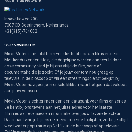
Realtimes Network
Innovatieweg 20C
7007 CD, Doetinchem, Netherlands
+31(315)-764002
Over MovieMeter
MovieMeter is hét platform voor liefhebbers van films en series.
Met tienduizenden titels, die dagelijkse worden aangevuld door
onze community, vind je bij ons altijd de film, serie of
documentaire die je zoekt. Of je jouw content nou graag op
televisie, in de bioscoop of via een streamingsdienst bekijkt, bij
MovieMeter navigeer je in enkele klikken naar hetgeen dat voldoet
aan jouw wensen.
MovieMeter is echter meer dan een databank voor films en series.
Je bent bij ons tevens aan het juiste adres voor het laatste
filmnieuws, recensies en informatie over jouw favoriete acteur.
Daarnaast vind je bij ons de meest recente toplijsten, zodat je altijd
weet wat er populair is op Netflix, in de bioscoop of op televisie.
Zelf je steentje bijdragen aan het unieke platform van