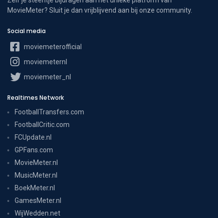
MovieMeter? Sluit je dan vrijblijvend aan bij onze community.
Social media
moviemeterofficial
moviemeternl
moviemeter_nl
Realtimes Network
FootballTransfers.com
FootballCritic.com
FCUpdate.nl
GPFans.com
MovieMeter.nl
MusicMeter.nl
BoekMeter.nl
GamesMeter.nl
WijWedden.net