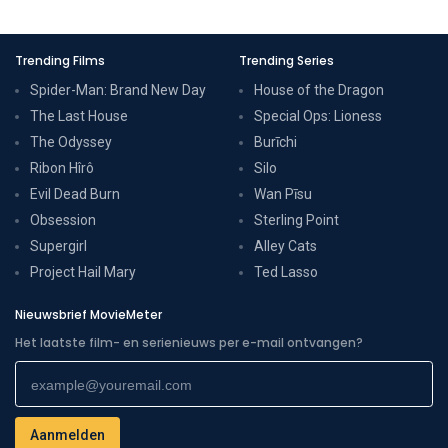
Trending Films
Trending Series
Spider-Man: Brand New Day
House of the Dragon
The Last House
Special Ops: Lioness
The Odyssey
Burīchi
Ribon Hîrô
Silo
Evil Dead Burn
Wan Pīsu
Obsession
Sterling Point
Supergirl
Alley Cats
Project Hail Mary
Ted Lasso
Nieuwsbrief MovieMeter
Het laatste film- en serienieuws per e-mail ontvangen?