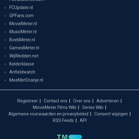
FCUpdate.nl
GPFans.com
MovieMeter.nl
MusicMeter.nl
BoekMeter.nl
GamesMeter.nl
WijWedden.net
Kelderklasse
Anfieldwatch
MeeMetOranje.nl
Registreer
Contact ons
Over ons
Adverteren
MovieMeter Films Wiki
Series Wiki
Algemene voorwaarden en privacybeleid
Consent wijzigen
RSS Feeds
API