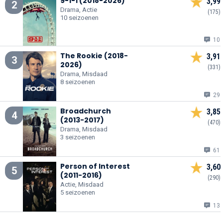
9-1-1 (2018-2026)
3,99
2
Drama, Actie
(175)
10 seizoenen
10
The Rookie (2018-
3,91
3
2026)
(331)
Drama, Misdaad
8 seizoenen
29
Broadchurch
3,85
4
(2013-2017)
(470)
Drama, Misdaad
3 seizoenen
61
Person of Interest
3,60
5
(2011-2016)
(290)
Actie, Misdaad
5 seizoenen
13