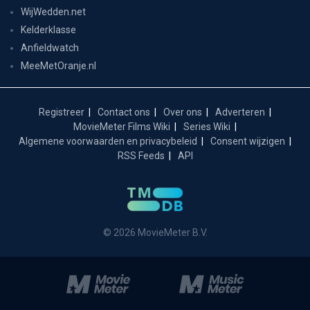
WijWedden.net
Kelderklasse
Anfieldwatch
MeeMetOranje.nl
Registreer
Contact ons
Over ons
Adverteren
MovieMeter Films Wiki
Series Wiki
Algemene voorwaarden en privacybeleid
Consent wijzigen
RSS Feeds
API
© 2026 MovieMeter B.V.