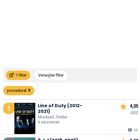
1 filter
Verwijder filter
procedural
Line of Duty (2012-
4,05
1
2021)
(432)
Misdaad, Thriller
6 seizoenen
90