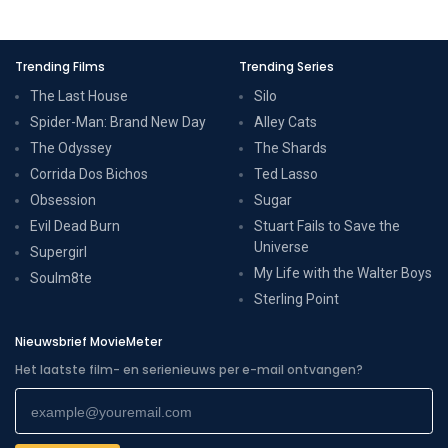
Trending Films
Trending Series
The Last House
Silo
Spider-Man: Brand New Day
Alley Cats
The Odyssey
The Shards
Corrida Dos Bichos
Ted Lasso
Obsession
Sugar
Evil Dead Burn
Stuart Fails to Save the
Universe
Supergirl
My Life with the Walter Boys
Soulm8te
Sterling Point
Nieuwsbrief MovieMeter
Het laatste film- en serienieuws per e-mail ontvangen?