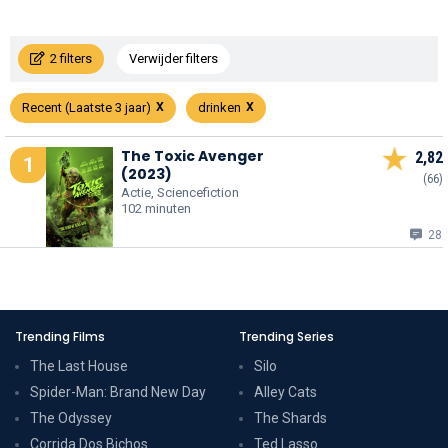
2 filters
Verwijder filters
Recent (Laatste 3 jaar)
drinken
The Toxic Avenger
2,82
1
(2023)
(66)
Actie, Sciencefiction
102 minuten
28
Trending Films
Trending Series
The Last House
Silo
Spider-Man: Brand New Day
Alley Cats
The Odyssey
The Shards
Corrida Dos Bichos
Ted Lasso