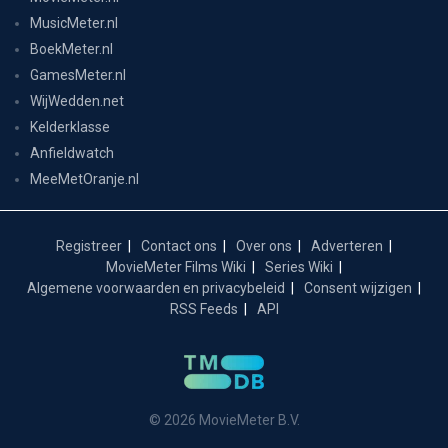
MusicMeter.nl
BoekMeter.nl
GamesMeter.nl
WijWedden.net
Kelderklasse
Anfieldwatch
MeeMetOranje.nl
Registreer
Contact ons
Over ons
Adverteren
MovieMeter Films Wiki
Series Wiki
Algemene voorwaarden en privacybeleid
Consent wijzigen
RSS Feeds
API
© 2026 MovieMeter B.V.