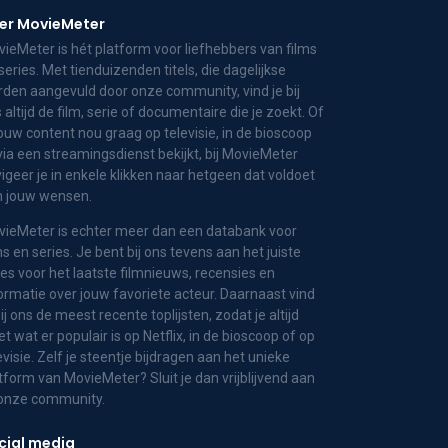
er MovieMeter
ieMeter is hét platform voor liefhebbers van films
series. Met tienduizenden titels, die dagelijkse
den aangevuld door onze community, vind je bij
 altijd de film, serie of documentaire die je zoekt. Of
jouw content nou graag op televisie, in de bioscoop
via een streamingsdienst bekijkt, bij MovieMeter
igeer je in enkele klikken naar hetgeen dat voldoet
n jouw wensen.
ieMeter is echter meer dan een databank voor
ms en series. Je bent bij ons tevens aan het juiste
es voor het laatste filmnieuws, recensies en
ormatie over jouw favoriete acteur. Daarnaast vind
bij ons de meest recente toplijsten, zodat je altijd
t wat er populair is op Netflix, in de bioscoop of op
evisie. Zelf je steentje bijdragen aan het unieke
tform van MovieMeter? Sluit je dan vrijblijvend aan
 onze community.
cial media