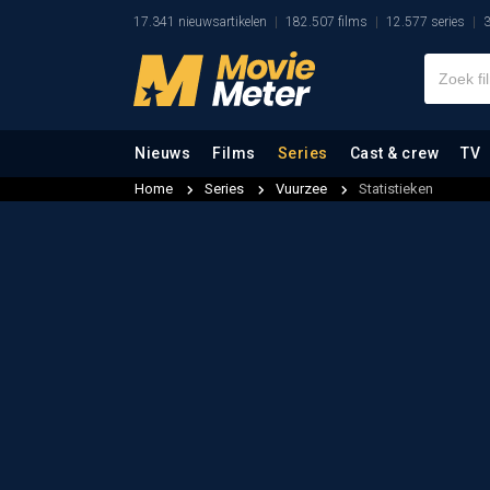
17.341 nieuwsartikelen
182.507 films
12.577 series
3
Nieuws
Films
Series
Cast & crew
TV
Home
Series
Vuurzee
Statistieken