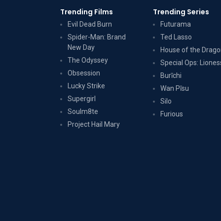
Trending Films
Trending Series
Evil Dead Burn
Futurama
Spider-Man: Brand
Ted Lasso
New Day
House of the Drag
The Odyssey
Special Ops: Liones
Obsession
Burīchi
Lucky Strike
Wan Pīsu
Supergirl
Silo
Soulm8te
Furious
Project Hail Mary