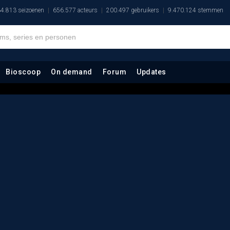
4.813 seizoenen
656.577 acteurs
200.497 gebruikers
9.470.124 stemmen
Bioscoop
On demand
Forum
Updates