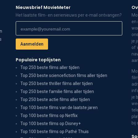
Nieuwsbrief MovieMeter
Ov
Het laatste film- en serienieuws per e-mail ontvangen?
Mov
en 
wor
on
ons
s
je 
of 
nav
Populaire toplijsten
aa
Top 250 beste films aller tijden
Mov
Top 250 beste sciencefiction films aller tijden
fil
Top 250 beste thriller films aller tijden
adr
inf
Top 250 beste familie films aller tijden
je 
Top 250 beste actie films aller tijden
wee
Top 100 beste films van de laatste jaren
tel
Top 100 beste films op Netflix
pla
bij
Top 100 beste films op Disney+
Top 100 beste films op Pathé Thuis
So