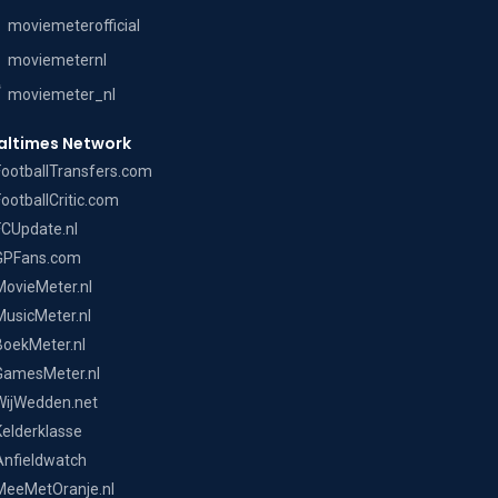
moviemeterofficial
moviemeternl
moviemeter_nl
altimes Network
FootballTransfers.com
FootballCritic.com
FCUpdate.nl
GPFans.com
MovieMeter.nl
MusicMeter.nl
BoekMeter.nl
GamesMeter.nl
WijWedden.net
Kelderklasse
Anfieldwatch
MeeMetOranje.nl