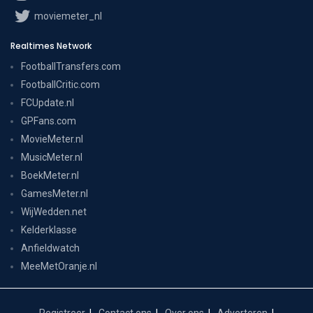
moviemeter_nl
Realtimes Network
FootballTransfers.com
FootballCritic.com
FCUpdate.nl
GPFans.com
MovieMeter.nl
MusicMeter.nl
BoekMeter.nl
GamesMeter.nl
WijWedden.net
Kelderklasse
Anfieldwatch
MeeMetOranje.nl
Registreer
Contact ons
Over ons
Adverteren