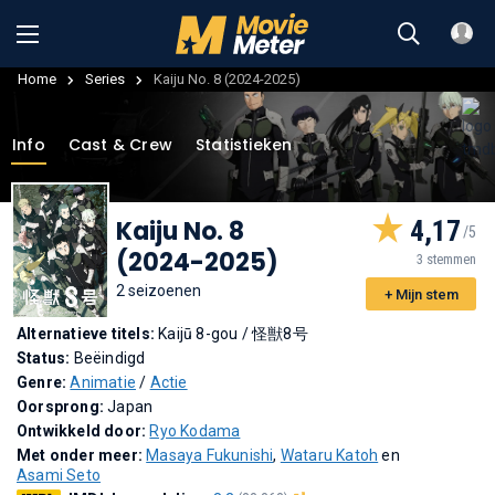
Home
Series
Kaiju No. 8 (2024-2025)
Info
Cast & Crew
Statistieken
Kaiju No. 8
4,17
(2024-2025)
3 stemmen
2 seizoenen
+ Mijn stem
Alternatieve titels:
Kaijū 8-gou
/
怪獣8号
Status:
Beëindigd
Genre:
Animatie
/
Actie
Oorsprong:
Japan
Ontwikkeld door:
Ryo Kodama
Met onder meer:
Masaya Fukunishi
,
Wataru Katoh
en
Asami Seto