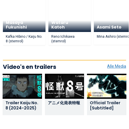
Masaya
Wataru
Fukunishi
Katoh
Asami Seto
Kafka Hibino / Kaiju No.
Reno Ichikawa
Mina Ashiro (stemro
8 (stemrol)
(stemrol)
Video's en trailers
Alle Media
Trailer Kaiju No.
アニメ化発表特報
Official Trailer
8 (2024-2025)
[Subtitled]