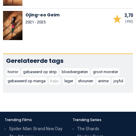
Ojing-eo Geim
3,70
(990)
2021 - 2025
Gerelateerde tags
horror
gebaseerd op strip
bloedvergieten
groot monster
gebaseerd op manga
kaiju
leger
shounen
anime
joyful
Trending Films
Trending Series
Spider-Man: Brand New Day
The Shards