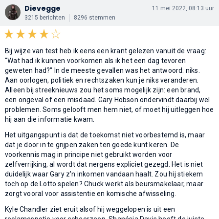
Dievegge
11 mei 2022, 08:13 uur
3215 berichten
8296 stemmen
Bij wijze van test heb ik eens een krant gelezen vanuit de vraag:
"Wat had ik kunnen voorkomen als ik het een dag tevoren
geweten had?" In de meeste gevallen was het antwoord: niks.
Aan oorlogen, politiek en rechtszaken kun je niks veranderen.
Alleen bij streeknieuws zou het soms mogelijk zijn: een brand,
een ongeval of een misdaad. Gary Hobson ondervindt daarbij wel
problemen. Soms gelooft men hem niet, of moet hij uitleggen hoe
hij aan die informatie kwam.
Het uitgangspunt is dat de toekomst niet voorbestemd is, maar
dat je door in te grijpen zaken ten goede kunt keren. De
voorkennis mag in principe niet gebruikt worden voor
zelfverrijking, al wordt dat nergens expliciet gezegd. Het is niet
duidelijk waar Gary z'n inkomen vandaan haalt. Zou hij stiekem
toch op de Lotto spelen? Chuck werkt als beursmakelaar, maar
zorgt vooral voor assistentie en komische afwisseling.
Kyle Chandler ziet eruit alsof hij weggelopen is uit een
reclamespotje voor scheerzeep. Shanésia Davis heeft de juiste