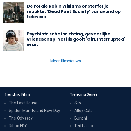
De rol die Robin Williams onsterfelijk
maakte: 'Dead Poet Society' vanavond op
televisie
Psychiatrische inrichting, gevaarlijke
vriendschap: Netflix gooit 'Girl, Interrupted'
eruit
Meer filmnieuws
Trending Films
Trending Series
The Last House
Silo
Spider-Man: Brand New Day
Alley Cats
The Odyssey
Burīchi
Ribon Hîrô
Ted Lasso