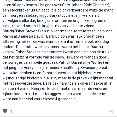
jaren 90 op tv kwam. Het gaat over Gary Hobson(Kyle Chandler),
een stockbroker uit Chicago, die op onverklaarbare wijze de krant
van morgen vandaag krijgt. Gary stopt met zijn werk en is
vervolgens elke dag bezig om rampen en ongelukken, groot en
klein, te voorkomen. Hij krijgt hulp van zijn beste vriend
Chuck(Fisher Stevens) en zijn voormalige secretaresse, de blinde
Marissa(Shanesia Davis). Early Edition was leuk omdat geen
aflevering hetzelfde was want de krant is immers ook elke dag
anders. De eerste twee seizoenen waren het beste. Daarna
vertrok Fisher Stevens en daarmee kwam een eind aan de trojka
dat het gezicht vormde van de show. Hij werd vervangen door 3
personages de simpele goedzak Patrick Quinn(Billie Worley) en
het jongetje Henry en zijn moeder Erica(Kristy Swanson). Zoals
wel vaker denken tv en filmproducenten dat bijdehante en
wijsneuzerige kinderen leuk zijn, maar in de praktijk blijkt meestal
het tegenovergestelde. De kritiek nam toe en kijkers haakte af. In
seizoen 4 waren Henry en Erica er niet meer maar de verloren
kijkers konden niet meer teruggewonnen worden en de serie
werd aan het eind van seizoen 4 gecanceld.
1