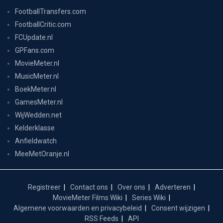
FootballTransfers.com
FootballCritic.com
FCUpdate.nl
GPFans.com
MovieMeter.nl
MusicMeter.nl
BoekMeter.nl
GamesMeter.nl
WijWedden.net
Kelderklasse
Anfieldwatch
MeeMetOranje.nl
Registreer
Contact ons
Over ons
Adverteren
MovieMeter Films Wiki
Series Wiki
Algemene voorwaarden en privacybeleid
Consent wijzigen
RSS Feeds
API