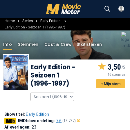
Home
Series
Early Edition
Early Edition - Seizoen 1 (1996-1997)
Info
Stemmen
Cast & Crew
Statistieken
Early Edition
-
3,50
Seizoen 1
16 stemmen
(1996-1997)
+ Mijn stem
Show titel:
Early Edition
IMDb beoordeling:
7,6
(13.787)
Afleveringen:
23