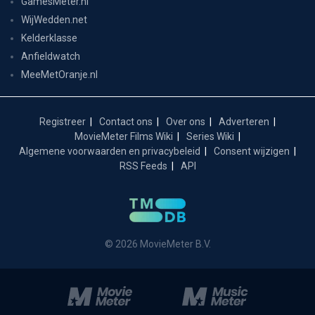
GamesMeter.nl
WijWedden.net
Kelderklasse
Anfieldwatch
MeeMetOranje.nl
Registreer
Contact ons
Over ons
Adverteren
MovieMeter Films Wiki
Series Wiki
Algemene voorwaarden en privacybeleid
Consent wijzigen
RSS Feeds
API
© 2026 MovieMeter B.V.