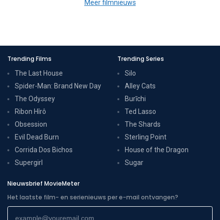
Meer filmnieuws
Trending Films
Trending Series
The Last House
Silo
Spider-Man: Brand New Day
Alley Cats
The Odyssey
Burīchi
Ribon Hîrô
Ted Lasso
Obsession
The Shards
Evil Dead Burn
Sterling Point
Corrida Dos Bichos
House of the Dragon
Supergirl
Sugar
Nieuwsbrief MovieMeter
Het laatste film- en serienieuws per e-mail ontvangen?