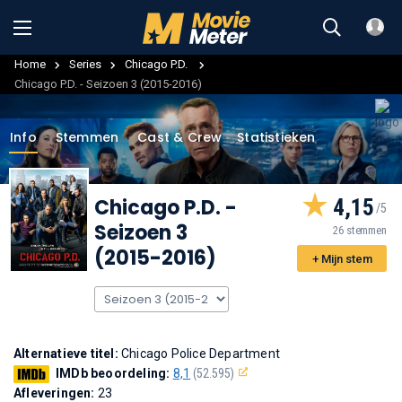
Home
Series
Chicago P.D.
Chicago P.D. - Seizoen 3 (2015-2016)
Info
Stemmen
Cast & Crew
Statistieken
Chicago P.D.
-
4,15
Seizoen 3
26 stemmen
(2015-2016)
+ Mijn stem
Alternatieve titel:
Chicago Police Department
IMDb beoordeling:
8,1
(52.595)
Afleveringen:
23