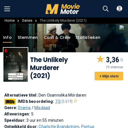
Home
Series
The Unlikely Murderer (2021)
Info
Stemmen
Cast & Crew
Statistieken
The Unlikely
3,36
Murderer
29 stemmen
(2021)
+ Mijn stem
Alternatieve titel:
Den Osannolika Mördaren
IMDb beoordeling:
7,0
(5.619)
Genre:
Drama
/
Misdaad
Afleveringen:
5
Speelduur:
3 uur en 55 minuten
Ontwikkeld door:
Charlotte Brändström
,
Pontus