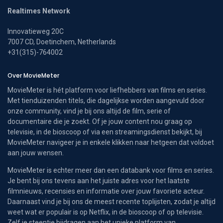
Realtimes Network
Innovatieweg 20C
7007 CD, Doetinchem, Netherlands
+31(315)-764002
Over MovieMeter
MovieMeter is hét platform voor liefhebbers van films en series.
Met tienduizenden titels, die dagelijkse worden aangevuld door
onze community, vind je bij ons altijd de film, serie of
documentaire die je zoekt. Of je jouw content nou graag op
televisie, in de bioscoop of via een streamingsdienst bekijkt, bij
MovieMeter navigeer je in enkele klikken naar hetgeen dat voldoet
aan jouw wensen.
MovieMeter is echter meer dan een databank voor films en series.
Je bent bij ons tevens aan het juiste adres voor het laatste
filmnieuws, recensies en informatie over jouw favoriete acteur.
Daarnaast vind je bij ons de meest recente toplijsten, zodat je altijd
weet wat er populair is op Netflix, in de bioscoop of op televisie.
Zelf je steentje bijdragen aan het unieke platform van