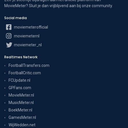
MovieMeter? Sluit je dan vrijblijvend aan bij onze community.
Social media
moviemeterofficial
moviemeternl
moviemeter_nl
Realtimes Network
FootballTransfers.com
FootballCritic.com
FCUpdate.nl
GPFans.com
MovieMeter.nl
MusicMeter.nl
BoekMeter.nl
GamesMeter.nl
WijWedden.net