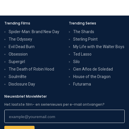
Trending Films
Trending Series
Spider-Man: Brand New Day
The Shards
The Odyssey
Sterling Point
Evil Dead Burn
My Life with the Walter Boys
Obsession
Ted Lasso
Supergirl
Silo
The Death of Robin Hood
Cien Años de Soledad
Soulm8te
House of the Dragon
Disclosure Day
Futurama
Nieuwsbrief MovieMeter
Het laatste film- en serienieuws per e-mail ontvangen?