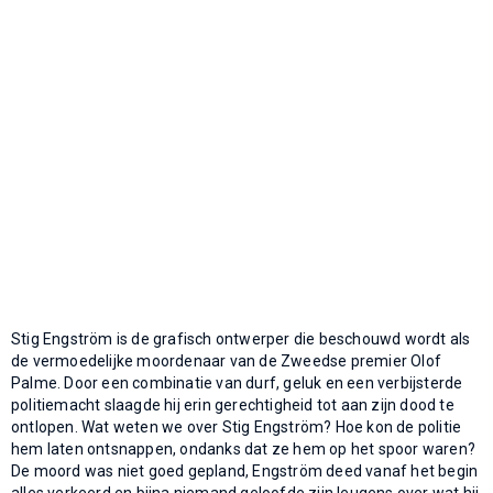
Stig Engström is de grafisch ontwerper die beschouwd wordt als
de vermoedelijke moordenaar van de Zweedse premier Olof
Palme. Door een combinatie van durf, geluk en een verbijsterde
politiemacht slaagde hij erin gerechtigheid tot aan zijn dood te
ontlopen. Wat weten we over Stig Engström? Hoe kon de politie
hem laten ontsnappen, ondanks dat ze hem op het spoor waren?
De moord was niet goed gepland, Engström deed vanaf het begin
alles verkeerd en bijna niemand geloofde zijn leugens over wat hij