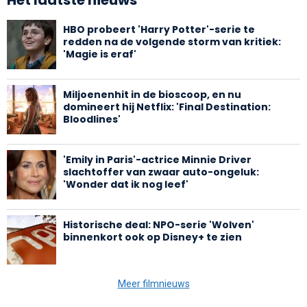
HBO probeert 'Harry Potter'-serie te
redden na de volgende storm van kritiek:
'Magie is eraf'
Miljoenenhit in de bioscoop, en nu
domineert hij Netflix: 'Final Destination:
Bloodlines'
'Emily in Paris'-actrice Minnie Driver
slachtoffer van zwaar auto-ongeluk:
'Wonder dat ik nog leef'
Historische deal: NPO-serie 'Wolven'
binnenkort ook op Disney+ te zien
Meer filmnieuws