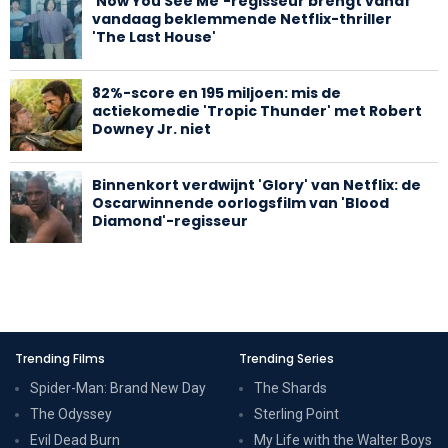
'Now You See Me'-regisseur brengt vanaf
vandaag beklemmende Netflix-thriller
'The Last House'
82%-score en 195 miljoen: mis de
actiekomedie 'Tropic Thunder' met Robert
Downey Jr. niet
Binnenkort verdwijnt 'Glory' van Netflix: de
Oscarwinnende oorlogsfilm van 'Blood
Diamond'-regisseur
Trending Films
Trending Series
Spider-Man: Brand New Day
The Shards
The Odyssey
Sterling Point
Evil Dead Burn
My Life with the Walter Boys