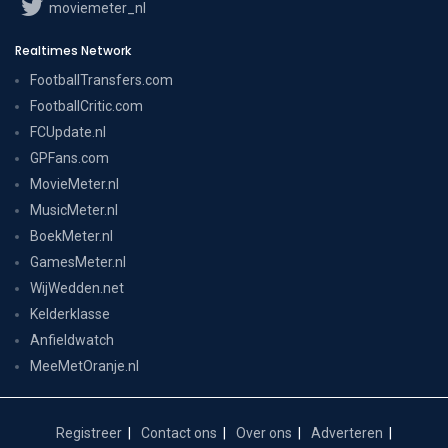
moviemeter_nl
Realtimes Network
FootballTransfers.com
FootballCritic.com
FCUpdate.nl
GPFans.com
MovieMeter.nl
MusicMeter.nl
BoekMeter.nl
GamesMeter.nl
WijWedden.net
Kelderklasse
Anfieldwatch
MeeMetOranje.nl
Registreer
Contact ons
Over ons
Adverteren