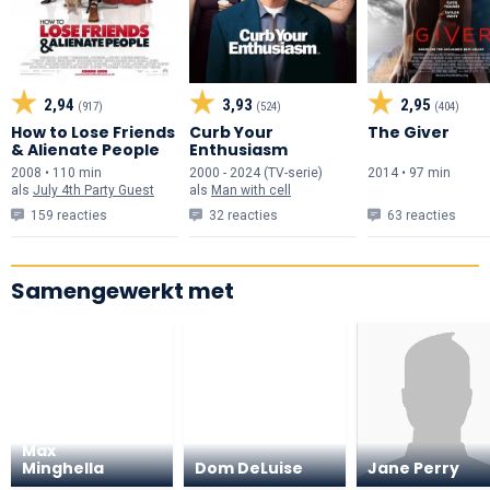
2,94
3,93
2,95
(917)
(524)
(404)
How to Lose Friends
Curb Your
The Giver
& Alienate People
Enthusiasm
2008 • 110 min
2000 - 2024 (TV-serie)
2014 • 97 min
als
July 4th Party Guest
als
Man with cell
159 reacties
32 reacties
63 reacties
Samengewerkt met
Max
Minghella
Dom DeLuise
Jane Perry