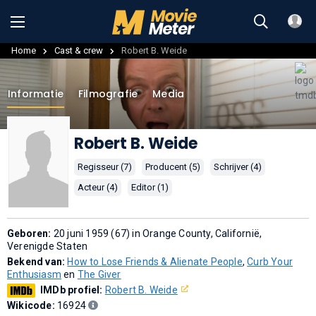
Home
Cast & crew
Robert B. Weide
Informatie
Filmografie
Media
Robert B. Weide
Regisseur (7)
Producent (5)
Schrijver (4)
Acteur (4)
Editor (1)
Geboren:
20 juni 1959 (67) in Orange County, Californië,
Verenigde Staten
Bekend van:
How to Lose Friends & Alienate People
,
Curb Your
Enthusiasm
en
The Giver
IMDb profiel:
Robert B. Weide
Wikicode:
16924