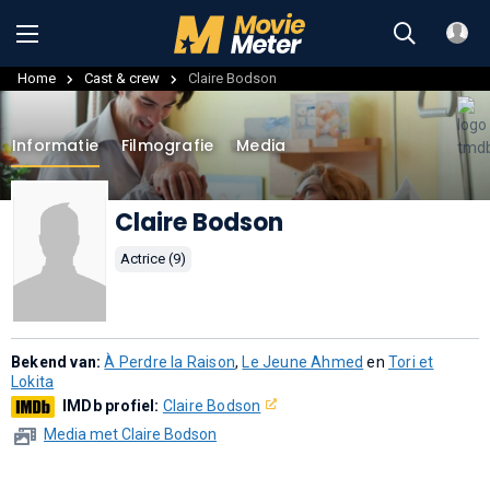
Home
Cast & crew
Claire Bodson
Informatie
Filmografie
Media
Claire Bodson
Actrice (9)
Bekend van:
À Perdre la Raison
,
Le Jeune Ahmed
en
Tori et
Lokita
IMDb profiel:
Claire Bodson
Media met Claire Bodson