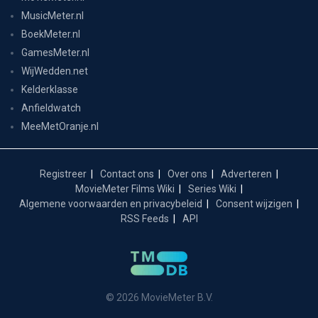
MusicMeter.nl
BoekMeter.nl
GamesMeter.nl
WijWedden.net
Kelderklasse
Anfieldwatch
MeeMetOranje.nl
Registreer
Contact ons
Over ons
Adverteren
MovieMeter Films Wiki
Series Wiki
Algemene voorwaarden en privacybeleid
Consent wijzigen
RSS Feeds
API
© 2026 MovieMeter B.V.