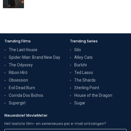
Trending Films
Trending Series
The Last House
Silo
Spider-Man: Brand New Day
Alley Cats
The Odyssey
Burīchi
Ribon Hîrô
Ted Lasso
Obsession
The Shards
Evil Dead Burn
Sterling Point
Corrida Dos Bichos
House of the Dragon
Supergirl
Sugar
Nieuwsbrief MovieMeter
Het laatste film- en serienieuws per e-mail ontvangen?