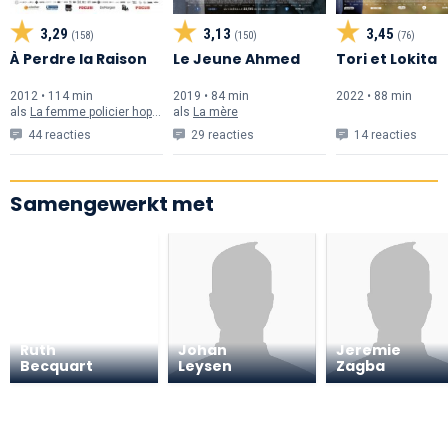
3,29
3,13
3,45
(158)
(150)
(76)
À Perdre la Raison
Le Jeune Ahmed
Tori et Lokita
2012 • 114 min
2019 • 84 min
2022 • 88 min
als
La femme policier hopital
als
La mère
44 reacties
29 reacties
14 reacties
Samengewerkt met
Ruth
Johan
Jeremie
Becquart
Leysen
Zagba