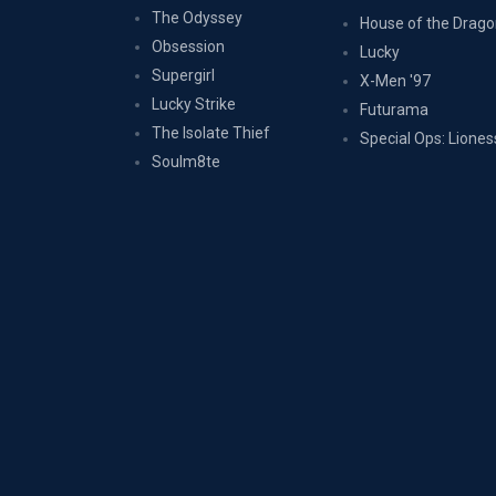
The Odyssey
House of the Drag
Obsession
Lucky
Supergirl
X-Men '97
Lucky Strike
Futurama
The Isolate Thief
Special Ops: Liones
Soulm8te