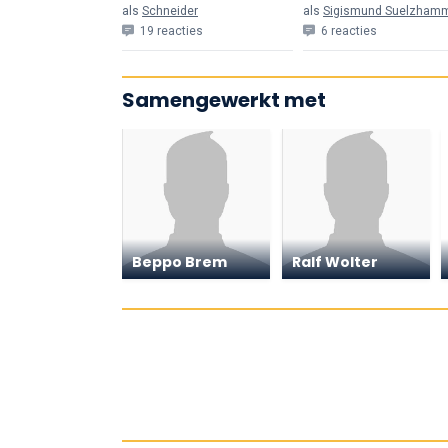
als
Schneider
als
Sigismund Suelzham
19 reacties
6 reacties
Samengewerkt met
Beppo Brem
Ralf Wolter