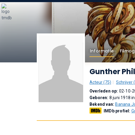
Informatie
Filmog
Gunther Phi
Acteur (75)
Schrijver 
Overleden op:
02-10-2
Geboren:
8 juni 1918 i
Bekend van:
Banana J
IMDb profiel:
G