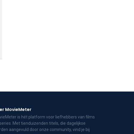
er MovieMeter
ieMeter is hét platform voor liefhebbers van films
series. Met tienduizenden titels, die dagelijkse
den aangevuld door onze community, vind je bij