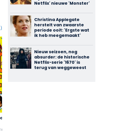
Netflix' nieuwe 'Monster'
Christina Applegate
herstelt van zwaarste
1)
periode ooit: 'Ergste wat
ik heb meegemaakt'
Nieuw seizoen, nog
absurder: de historische
Netflix-serie '1670' is
terug van weggeweest
gon!
Der
Ein Schloß am
3,21
3,00
Musterknabe
Wörthersee
(7)
(6)
8 min
uten
1963 • 93 min
uten
1990 - 1993 (TV-serie)