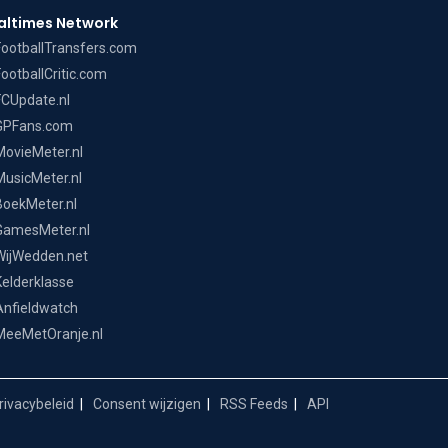
altimes Network
FootballTransfers.com
FootballCritic.com
FCUpdate.nl
GPFans.com
MovieMeter.nl
MusicMeter.nl
BoekMeter.nl
GamesMeter.nl
WijWedden.net
Kelderklasse
Anfieldwatch
MeeMetOranje.nl
ivacybeleid
Consent wijzigen
RSS Feeds
API