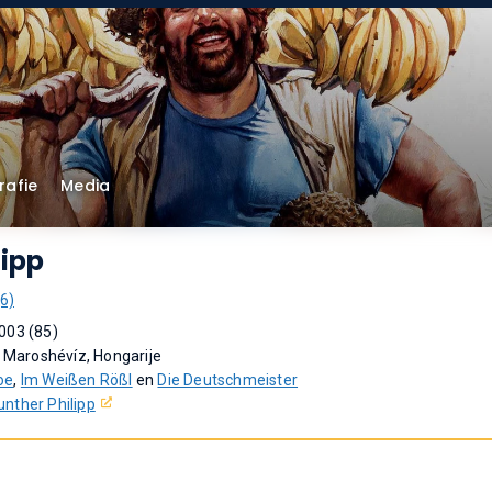
rafie
Media
lipp
(6)
003 (85)
n Maroshévíz, Hongarije
oe
,
Im Weißen Rößl
en
Die Deutschmeister
unther Philipp