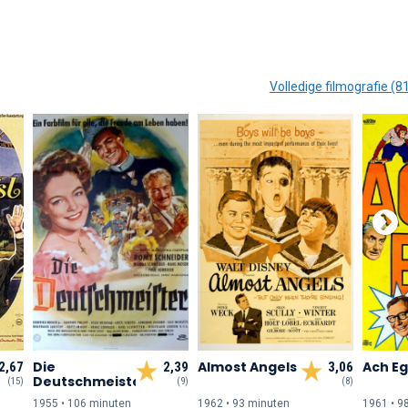
Volledige filmografie (8
Die
Almost Angels
Ach E
2,67
2,39
3,06
Deutschmeister
(15)
(9)
(8)
1955 • 106 min
uten
1962 • 93 min
uten
1961 • 9