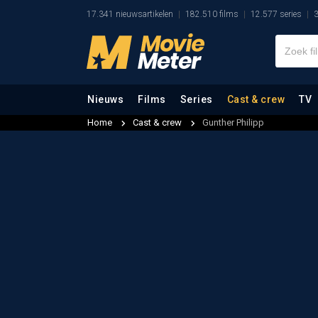
17.341 nieuwsartikelen
182.510 films
12.577 series
3
Nieuws
Films
Series
Cast & crew
TV
Home
Cast & crew
Gunther Philipp