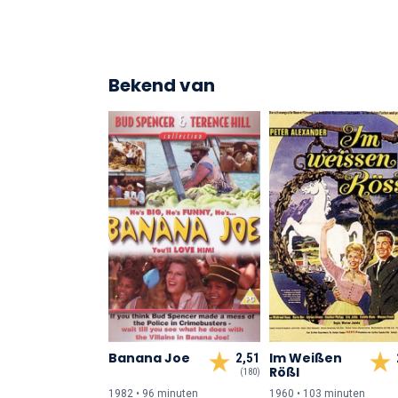
Bekend van
Banana Joe
Im Weißen
2,51
Rößl
(180)
1982 • 96 min
uten
1960 • 103 min
uten