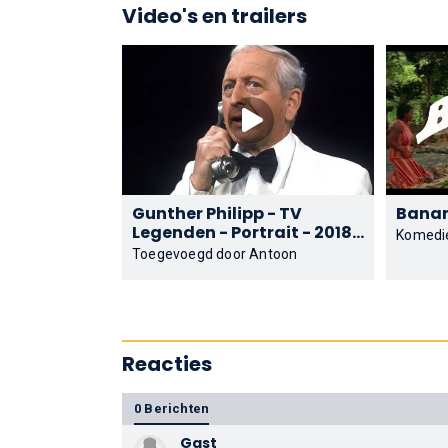
Video's en trailers
Gunther Philipp - TV
Legenden - Portrait - 2018 -
Komedi
HD
Toegevoegd door Antoon
Reacties
0 Berichten
Gast