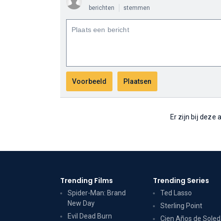
berichten
stemmen
Er zijn bij deze
Trending Films
Trending Series
Spider-Man: Brand
Ted Lasso
New Day
Sterling Point
Evil Dead Burn
Cien Años de Sole