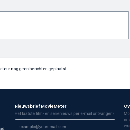
 acteur nog geen berichten geplaatst.
Nieuwsbrief MovieMeter
Ov
Het laatste film- en serienieuws per e-mail ontvangen?
Mov
en 
wor
dad