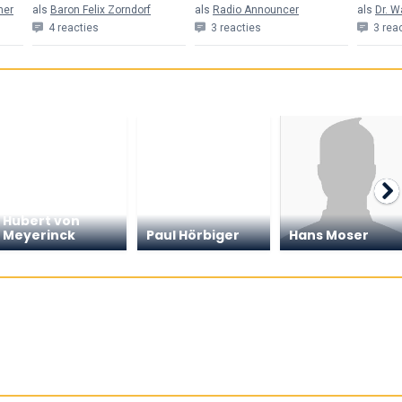
mer
als
Baron Felix Zorndorf
als
Radio Announcer
als
Dr. 
4 reacties
3 reacties
3 rea
Hubert von
Meyerinck
Paul Hörbiger
Hans Moser