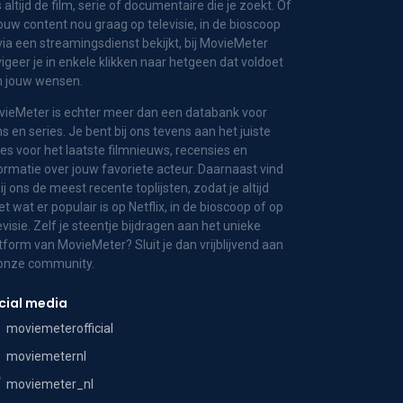
 altijd de film, serie of documentaire die je zoekt. Of
jouw content nou graag op televisie, in de bioscoop
via een streamingsdienst bekijkt, bij MovieMeter
igeer je in enkele klikken naar hetgeen dat voldoet
n jouw wensen.
ieMeter is echter meer dan een databank voor
ms en series. Je bent bij ons tevens aan het juiste
es voor het laatste filmnieuws, recensies en
ormatie over jouw favoriete acteur. Daarnaast vind
bij ons de meest recente toplijsten, zodat je altijd
t wat er populair is op Netflix, in de bioscoop of op
evisie. Zelf je steentje bijdragen aan het unieke
tform van MovieMeter? Sluit je dan vrijblijvend aan
 onze community.
cial media
moviemeterofficial
moviemeternl
moviemeter_nl