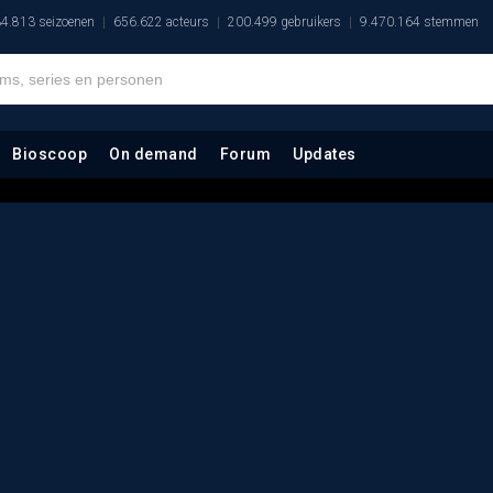
4.813 seizoenen
656.622 acteurs
200.499 gebruikers
9.470.164 stemmen
Bioscoop
On demand
Forum
Updates