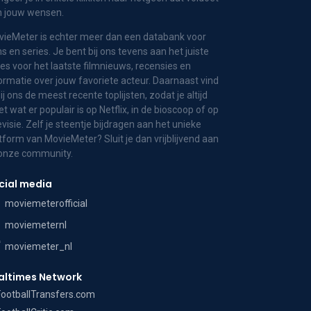
n jouw wensen.
ieMeter is echter meer dan een databank voor
ms en series. Je bent bij ons tevens aan het juiste
es voor het laatste filmnieuws, recensies en
ormatie over jouw favoriete acteur. Daarnaast vind
bij ons de meest recente toplijsten, zodat je altijd
t wat er populair is op Netflix, in de bioscoop of op
evisie. Zelf je steentje bijdragen aan het unieke
tform van MovieMeter? Sluit je dan vrijblijvend aan
 onze community.
cial media
moviemeterofficial
moviemeternl
moviemeter_nl
altimes Network
FootballTransfers.com