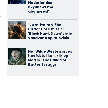
Nederlandse
SkyShowtime-
abonnees?
1)
120 militairen, één
uitzichtloze missie:
'Black Hawk Down' zie je
vanavond op televisie
Het Wilde Westen in zes
hoofdstukken: kijk op
Netflix 'The Ballad of
Buster Scruggs'