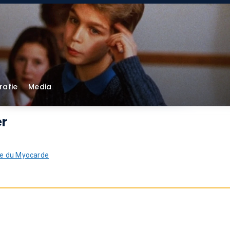
rafie
Media
er
re du Myocarde