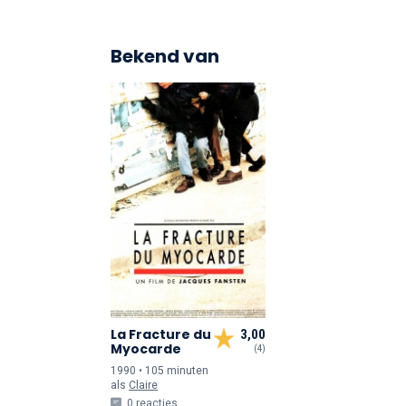
Bekend van
La Fracture du
3,00
Myocarde
(4)
1990 • 105 min
uten
als
Claire
0 reacties