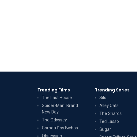
Trending Films
Trending Series
The Last House
Silo
Spider-Man: Brand
Alley Cats
New Day
The Shards
The Odyssey
Ted Lasso
Corrida Dos Bichos
Sugar
Obsession