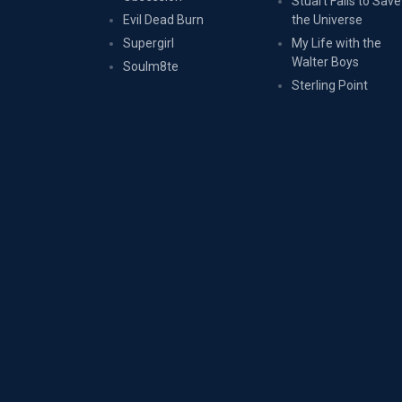
Stuart Fails to Save
Evil Dead Burn
the Universe
Supergirl
My Life with the
Walter Boys
Soulm8te
Sterling Point