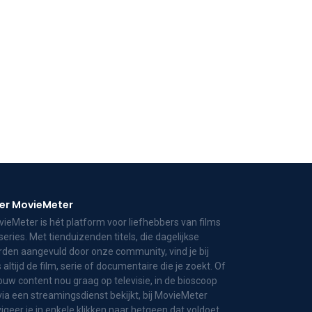
er MovieMeter
ieMeter is hét platform voor liefhebbers van films
series. Met tienduizenden titels, die dagelijkse
den aangevuld door onze community, vind je bij
 altijd de film, serie of documentaire die je zoekt. Of
jouw content nou graag op televisie, in de bioscoop
via een streamingsdienst bekijkt, bij MovieMeter
igeer je in enkele klikken naar hetgeen dat voldoet