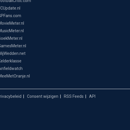
FootballCritic.com
FCUpdate.nl
GPFans.com
MovieMeter.nl
MusicMeter.nl
BoekMeter.nl
GamesMeter.nl
WijWedden.net
Kelderklasse
Anfieldwatch
MeeMetOranje.nl
ivacybeleid
Consent wijzigen
RSS Feeds
API