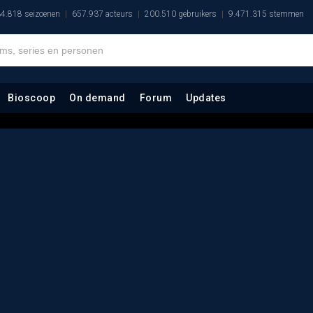
4.818 seizoenen
657.937 acteurs
200.510 gebruikers
9.471.315 stemmen
Bioscoop
On demand
Forum
Updates