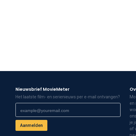
Nieuwsbrief MovieMeter
Ov
Het laatste film- en serienieuws per e-mail ontvangen?
Mov
en 
wor
ons
je 
of 
nav