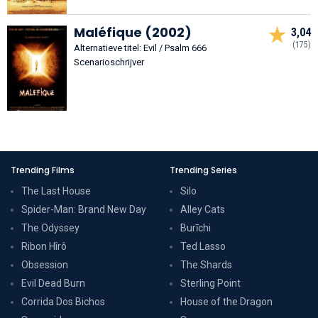
Maléfique (2002)
3,04
(175)
Alternatieve titel: Evil / Psalm 666
Scenarioschrijver
Trending Films
Trending Series
The Last House
Silo
Spider-Man: Brand New Day
Alley Cats
The Odyssey
Burīchi
Ribon Hîrô
Ted Lasso
Obsession
The Shards
Evil Dead Burn
Sterling Point
Corrida Dos Bichos
House of the Dragon