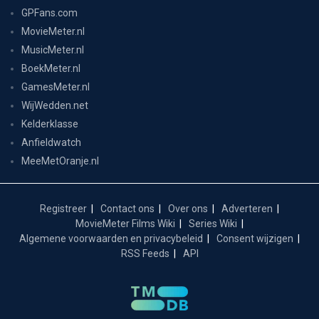
GPFans.com
MovieMeter.nl
MusicMeter.nl
BoekMeter.nl
GamesMeter.nl
WijWedden.net
Kelderklasse
Anfieldwatch
MeeMetOranje.nl
Registreer
Contact ons
Over ons
Adverteren
MovieMeter Films Wiki
Series Wiki
Algemene voorwaarden en privacybeleid
Consent wijzigen
RSS Feeds
API