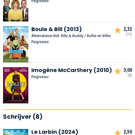
Regisseur
Boule & Bill (2013)
2,32
(11)
Alternatieve titel: Billy & Buddy / Bollie en Billie
Regisseur
Imogène McCarthery (2010)
3,00
(3)
Regisseur
Schrijver (8)
Le Larbin (2024)
2,50