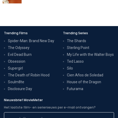
Trending Films
Trending Series
Spider-Man: Brand New Day
The Shards
The Odyssey
Sterling Point
Evil Dead Burn
My Life with the Walter Boys
Obsession
Ted Lasso
Supergirl
Silo
The Death of Robin Hood
Cien Años de Soledad
Soulm8te
House of the Dragon
Disclosure Day
Futurama
Nieuwsbrief MovieMeter
Het laatste film- en serienieuws per e-mail ontvangen?