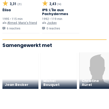
3,31
2,43
(21)
(14)
Élisa
IP5: L'Île aux
Pachydermes
1995 • 115 min
1992 • 119 min
als
Ahmed, Marie's friend
als
Jockey
6 reacties
0 reacties
Samengewerkt met
Michel
Christine
Jean Becker
Bouquet
Aurel