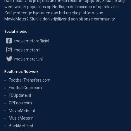
Daarnaast vind je bij ons de meest recente toplijsten, zodat je altijd
weet wat er populair is op Netflix, in de bioscoop of op televisie.
Zelf je steentje bijdragen aan het unieke platform van
MovieMeter? Sluit je dan vrijblijvend aan bij onze community.
Social media
moviemeterofficial
moviemeternl
moviemeter_nl
Realtimes Network
FootballTransfers.com
FootballCritic.com
FCUpdate.nl
GPFans.com
MovieMeter.nl
MusicMeter.nl
BoekMeter.nl