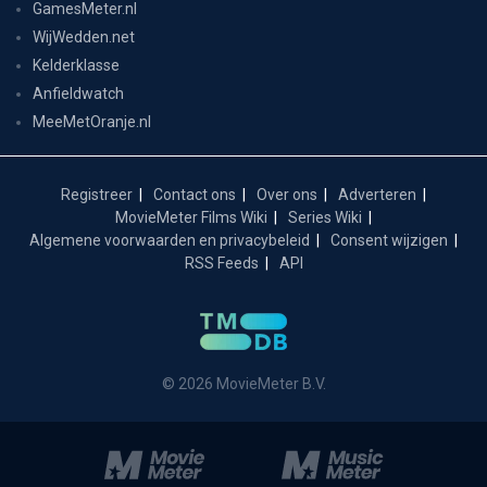
GamesMeter.nl
WijWedden.net
Kelderklasse
Anfieldwatch
MeeMetOranje.nl
Registreer
Contact ons
Over ons
Adverteren
MovieMeter Films Wiki
Series Wiki
Algemene voorwaarden en privacybeleid
Consent wijzigen
RSS Feeds
API
© 2026 MovieMeter B.V.