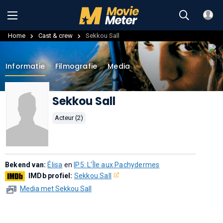
Home
Cast & crew
Sekkou Sall
Informatie
Filmografie
Media
Sekkou Sall
Acteur (2)
Bekend van:
Élisa
en
IP5: L'Île aux Pachydermes
IMDb profiel:
Sekkou Sall
Media met Sekkou Sall