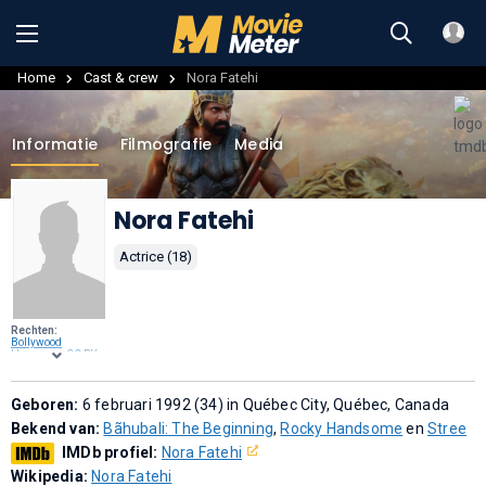
Home
Cast & crew
Nora Fatehi
Informatie
Filmografie
Media
Nora Fatehi
Actrice (18)
Rechten:
Bollywood
Hungama
,
CC BY
3.0
, via
Wikimedia
Commons
.
Geboren:
6 februari 1992 (34) in Québec City, Québec, Canada
Bekend van:
Bãhubali: The Beginning
,
Rocky Handsome
en
Stree
IMDb profiel:
Nora Fatehi
Wikipedia:
Nora Fatehi