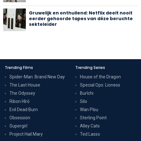
Gruwelijk en onthullend: Netflix deelt nooit
eerder gehoorde tapes van déze beruchte
sekteleider
Trending Films
Trending Series
Spider-Man: Brand New Day
House of the Dragon
The Last House
Special Ops: Lioness
The Odyssey
Burīchi
Ribon Hîrô
Silo
Evil Dead Burn
Wan Pīsu
Obsession
Sterling Point
Supergirl
Alley Cats
Project Hail Mary
Ted Lasso