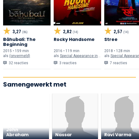
3,27
2,82
2,57
(86)
(14)
(14)
Bãhubali: The
Rocky Handsome
Stree
Beginning
2015 • 159 min
2016 • 119 min
2018 • 128 min
als
(onvermeld)
als
Special Appearance in "Rock Tha Party" Song
als
Special Appearance in 'Kama
32 reacties
3 reacties
7 reacties
Samengewerkt met
John
Abraham
Nassar
Ravi Varma