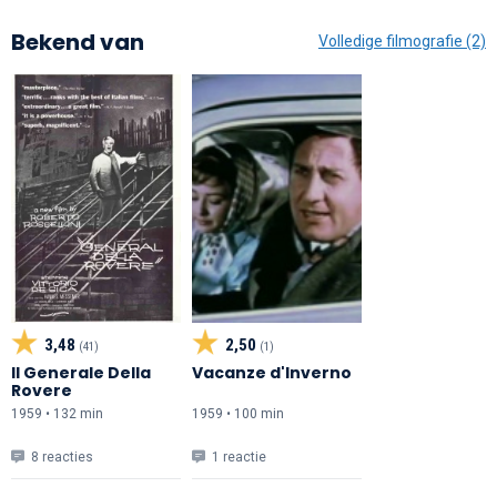
Bekend van
Volledige filmografie (2)
3,48
2,50
(41)
(1)
Il Generale Della
Vacanze d'Inverno
Rovere
1959 • 132 min
1959 • 100 min
8 reacties
1 reactie