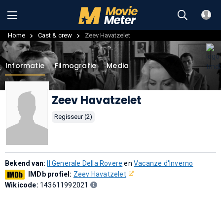
Home
Cast & crew
Zeev Havatzelet
Informatie
Filmografie
Media
Zeev Havatzelet
Regisseur (2)
Bekend van:
Il Generale Della Rovere
en
Vacanze d'Inverno
IMDb profiel:
Zeev Havatzelet
Wikicode:
143611992021