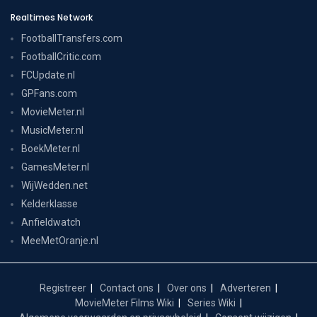
Realtimes Network
FootballTransfers.com
FootballCritic.com
FCUpdate.nl
GPFans.com
MovieMeter.nl
MusicMeter.nl
BoekMeter.nl
GamesMeter.nl
WijWedden.net
Kelderklasse
Anfieldwatch
MeeMetOranje.nl
Registreer
Contact ons
Over ons
Adverteren
MovieMeter Films Wiki
Series Wiki