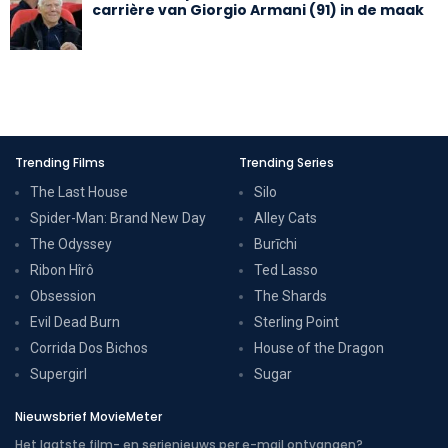
carrière van Giorgio Armani (91) in de maak
Trending Films
Trending Series
The Last House
Silo
Spider-Man: Brand New Day
Alley Cats
The Odyssey
Burīchi
Ribon Hîrô
Ted Lasso
Obsession
The Shards
Evil Dead Burn
Sterling Point
Corrida Dos Bichos
House of the Dragon
Supergirl
Sugar
Nieuwsbrief MovieMeter
Het laatste film- en serienieuws per e-mail ontvangen?