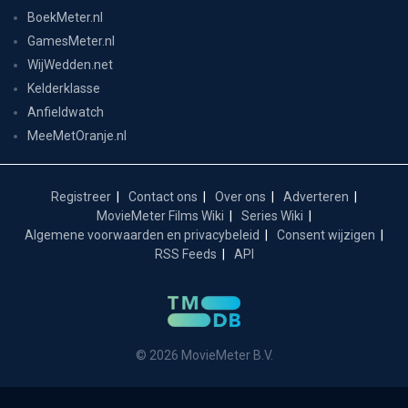
BoekMeter.nl
GamesMeter.nl
WijWedden.net
Kelderklasse
Anfieldwatch
MeeMetOranje.nl
Registreer
Contact ons
Over ons
Adverteren
MovieMeter Films Wiki
Series Wiki
Algemene voorwaarden en privacybeleid
Consent wijzigen
RSS Feeds
API
© 2026 MovieMeter B.V.