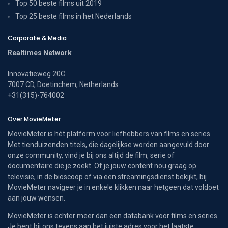
Top 50 beste films uit 2019
Top 25 beste films in het Nederlands
Corporate & Media
Realtimes Network
Innovatieweg 20C
7007 CD, Doetinchem, Netherlands
+31(315)-764002
Over MovieMeter
MovieMeter is hét platform voor liefhebbers van films en series.
Met tienduizenden titels, die dagelijkse worden aangevuld door
onze community, vind je bij ons altijd de film, serie of
documentaire die je zoekt. Of je jouw content nou graag op
televisie, in de bioscoop of via een streamingsdienst bekijkt, bij
MovieMeter navigeer je in enkele klikken naar hetgeen dat voldoet
aan jouw wensen.
MovieMeter is echter meer dan een databank voor films en series.
Je bent bij ons tevens aan het juiste adres voor het laatste