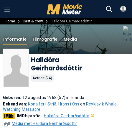
Home
Cast & crew
Halldóra Geirharðsdóttir
Informatie
Filmografie
Media
Halldóra
Geirharðsdóttir
Actrice (24)
Geboren:
12 augustus 1968 (57) in Islanda
Bekend van:
Kona fer í Stríð
,
Hross í Oss
en
Reykjavik Whale
Watching Massacre
IMDb profiel:
Halldóra Geirharðsdóttir
Media met Halldóra Geirharðsdóttir