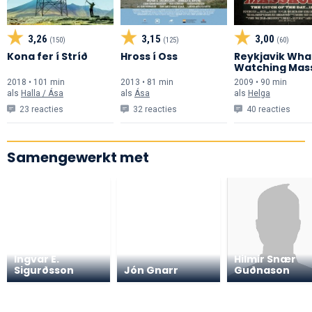
3,26
3,15
3,00
(150)
(125)
(60)
Kona fer í Stríð
Hross í Oss
Reykjavik Wha
Watching Mas
2018 • 101 min
2013 • 81 min
2009 • 90 min
als
Halla / Ása
als
Ása
als
Helga
23 reacties
32 reacties
40 reacties
Samengewerkt met
Ingvar E.
Hilmir Snær
Sigurðsson
Jón Gnarr
Guðnason