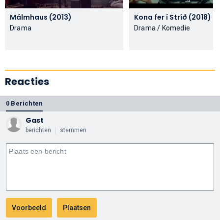
Málmhaus (2013)
Kona fer í Stríð (2018)
Drama
Drama / Komedie
Reacties
0 Berichten
Gast
berichten
stemmen