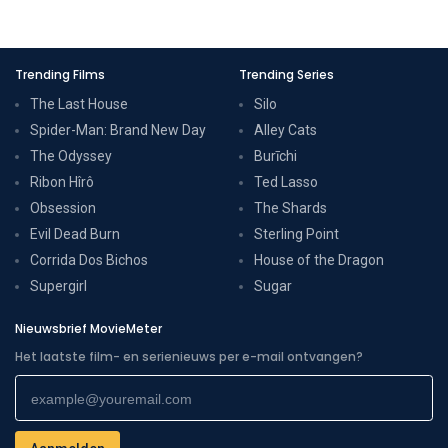
Trending Films
Trending Series
The Last House
Silo
Spider-Man: Brand New Day
Alley Cats
The Odyssey
Burīchi
Ribon Hîrô
Ted Lasso
Obsession
The Shards
Evil Dead Burn
Sterling Point
Corrida Dos Bichos
House of the Dragon
Supergirl
Sugar
Nieuwsbrief MovieMeter
Het laatste film- en serienieuws per e-mail ontvangen?