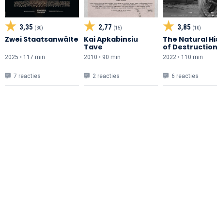
3,35
2,77
3,85
(30)
(15)
(10)
Zwei Staatsanwälte
Kai Apkabinsiu
The Natural Hi
Tave
of Destructio
2025 • 117 min
2010 • 90 min
2022 • 110 min
7 reacties
2 reacties
6 reacties