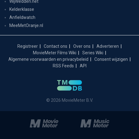
WijWedden.net
Kelderklasse
Anfieldwatch
MeeMetOranje.nl
Registreer
Contact ons
Over ons
Adverteren
MovieMeter Films Wiki
Series Wiki
Algemene voorwaarden en privacybeleid
Consent wijzigen
RSS Feeds
API
© 2026 MovieMeter B.V.