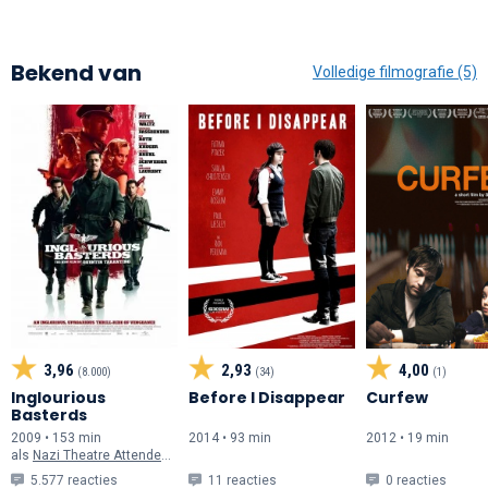
Bekend van
Volledige filmografie (5)
3,96
2,93
4,00
(8.000)
(34)
(1)
Inglourious
Before I Disappear
Curfew
Basterds
2009 • 153 min
2014 • 93 min
2012 • 19 min
als
Nazi Theatre Attendee (onvermeld)
5.577 reacties
11 reacties
0 reacties