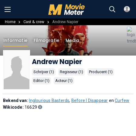
Home
Cast & crew
Andrew Napier
Informatie
Filmografie
Media
Andrew Napier
Schrijver (1)
Regisseur (1)
Producent (1)
Editor (1)
Acteur (1)
Bekend van:
Inglourious Basterds
,
Before I Disappear
en
Curfew
Wikicode:
16629