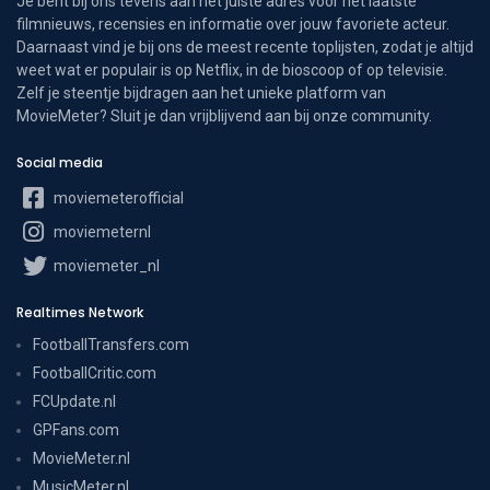
Je bent bij ons tevens aan het juiste adres voor het laatste
filmnieuws, recensies en informatie over jouw favoriete acteur.
Daarnaast vind je bij ons de meest recente toplijsten, zodat je altijd
weet wat er populair is op Netflix, in de bioscoop of op televisie.
Zelf je steentje bijdragen aan het unieke platform van
MovieMeter? Sluit je dan vrijblijvend aan bij onze community.
Social media
moviemeterofficial
moviemeternl
moviemeter_nl
Realtimes Network
FootballTransfers.com
FootballCritic.com
FCUpdate.nl
GPFans.com
MovieMeter.nl
MusicMeter.nl