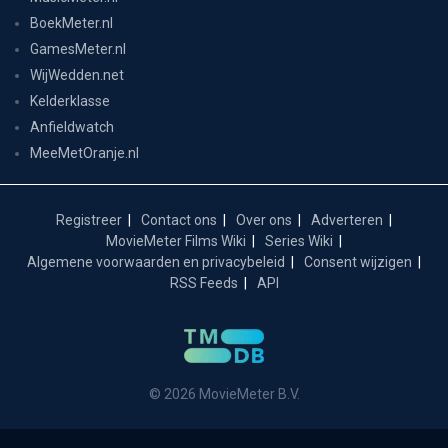
BoekMeter.nl
GamesMeter.nl
WijWedden.net
Kelderklasse
Anfieldwatch
MeeMetOranje.nl
Registreer
Contact ons
Over ons
Adverteren
MovieMeter Films Wiki
Series Wiki
Algemene voorwaarden en privacybeleid
Consent wijzigen
RSS Feeds
API
© 2026 MovieMeter B.V.