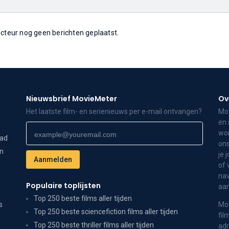
 acteur nog geen berichten geplaatst.
Nieuwsbrief MovieMeter
Ov
Het laatste film- en serienieuws per e-mail ontvangen?
Mov
en 
wor
dad
ons
on
je 
of 
nav
Populaire toplijsten
aa
Top 250 beste films aller tijden
s
Mov
Top 250 beste sciencefiction films aller tijden
fil
Top 250 beste thriller films aller tijden
adr