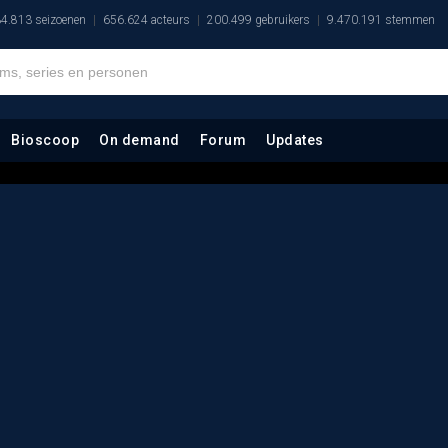
4.813 seizoenen
656.624 acteurs
200.499 gebruikers
9.470.191 stemmen
Bioscoop
On demand
Forum
Updates