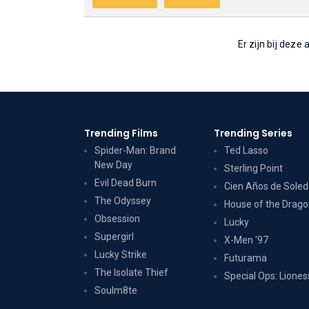
Er zijn bij deze
Trending Films
Trending Series
Spider-Man: Brand
Ted Lasso
New Day
Sterling Point
Evil Dead Burn
Cien Años de Sole
The Odyssey
House of the Drag
Obsession
Lucky
Supergirl
X-Men '97
Lucky Strike
Futurama
The Isolate Thief
Special Ops: Liones
Soulm8te