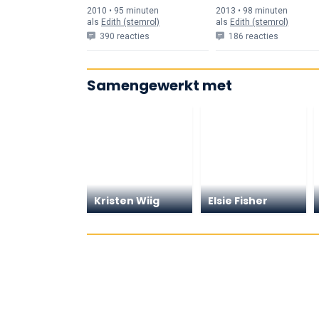
2010 • 95 min
uten
2013 • 98 min
uten
als
Edith (stemrol)
als
Edith (stemrol)
390 reacties
186 reacties
Samengewerkt met
Kristen Wiig
Elsie Fisher