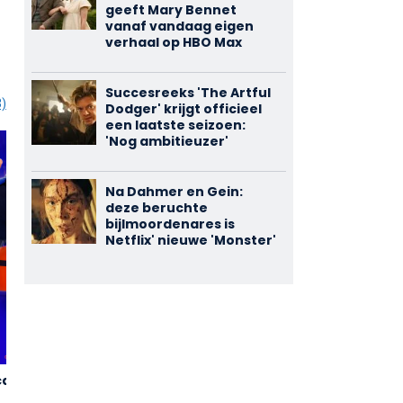
geeft Mary Bennet
vanaf vandaag eigen
verhaal op HBO Max
Succesreeks 'The Artful
3)
Dodger' krijgt officieel
een laatste seizoen:
'Nog ambitieuzer'
Na Dahmer en Gein:
deze beruchte
bijlmoordenares is
Netflix' nieuwe 'Monster'
cable Me
30 Rock
The Ice Cream
2,85
3,57
Truck
(212)
(142)