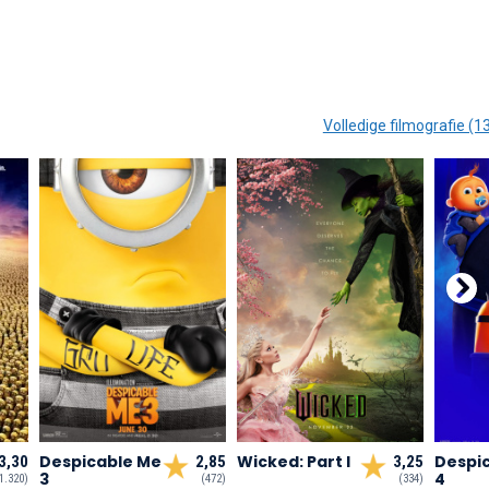
Volledige filmografie (1
Despicable Me
Wicked: Part I
Despi
3,30
2,85
3,25
3
4
1.320)
(472)
(334)