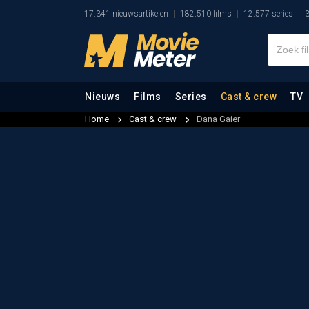
17.341 nieuwsartikelen
182.510 films
12.577 series
3
Nieuws
Films
Series
Cast & crew
TV
Home
Cast & crew
Dana Gaier