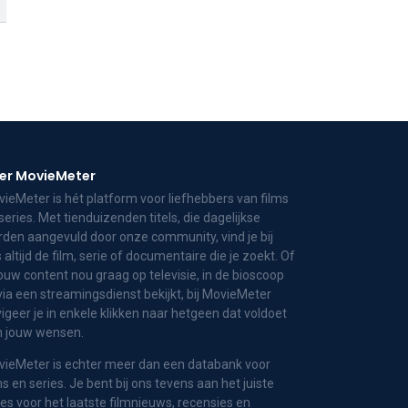
er MovieMeter
ieMeter is hét platform voor liefhebbers van films
series. Met tienduizenden titels, die dagelijkse
den aangevuld door onze community, vind je bij
 altijd de film, serie of documentaire die je zoekt. Of
jouw content nou graag op televisie, in de bioscoop
via een streamingsdienst bekijkt, bij MovieMeter
igeer je in enkele klikken naar hetgeen dat voldoet
n jouw wensen.
ieMeter is echter meer dan een databank voor
ms en series. Je bent bij ons tevens aan het juiste
es voor het laatste filmnieuws, recensies en