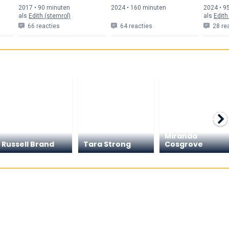
2017 • 90 min
uten
2024 • 160 min
uten
2024 • 9
als
Edith (stemrol)
als
Edith
66 reacties
64 reacties
28 re
Miranda
Russell Brand
Tara Strong
Cosgrove