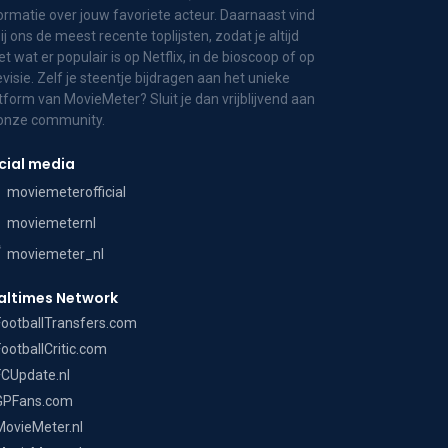
ormatie over jouw favoriete acteur. Daarnaast vind
bij ons de meest recente toplijsten, zodat je altijd
t wat er populair is op Netflix, in de bioscoop of op
evisie. Zelf je steentje bijdragen aan het unieke
tform van MovieMeter? Sluit je dan vrijblijvend aan
 onze community.
cial media
moviemeterofficial
moviemeternl
moviemeter_nl
altimes Network
FootballTransfers.com
FootballCritic.com
FCUpdate.nl
GPFans.com
MovieMeter.nl