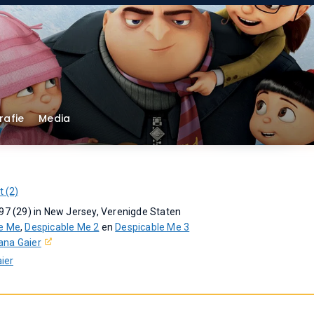
rafie
Media
 (2)
997 (29) in New Jersey, Verenigde Staten
e Me
,
Despicable Me 2
en
Despicable Me 3
ana Gaier
ier