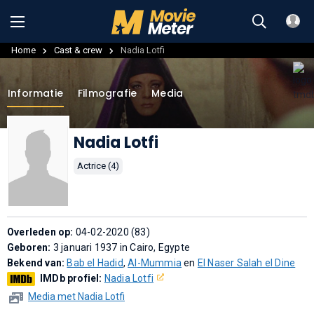
Home
Cast & crew
Nadia Lotfi
Informatie
Filmografie
Media
Nadia Lotfi
Actrice (4)
Overleden op:
04-02-2020 (83)
Geboren:
3 januari 1937 in Cairo, Egypte
Bekend van:
Bab el Hadid
,
Al-Mummia
en
El Naser Salah el Dine
IMDb profiel:
Nadia Lotfi
Media met Nadia Lotfi