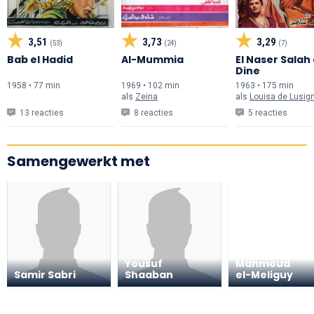
3,51
3,73
3,29
(53)
(24)
(7)
Bab el Hadid
Al-Mummia
El Naser Salah 
Dine
1958 • 77 min
1969 • 102 min
1963 • 175 min
als
Zeina
als
Louisa de Lusig
13 reacties
8 reacties
5 reacties
Samengewerkt met
Yousuf
Mahmoud
Samir Sabri
Shaaban
el-Meliguy