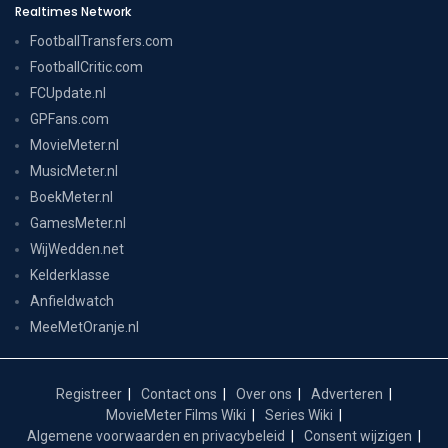
Realtimes Network
FootballTransfers.com
FootballCritic.com
FCUpdate.nl
GPFans.com
MovieMeter.nl
MusicMeter.nl
BoekMeter.nl
GamesMeter.nl
WijWedden.net
Kelderklasse
Anfieldwatch
MeeMetOranje.nl
Registreer
Contact ons
Over ons
Adverteren
MovieMeter Films Wiki
Series Wiki
Algemene voorwaarden en privacybeleid
Consent wijzigen