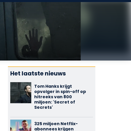
Het laatste nieuws
Tom Hanks krijgt
opvolger in spin-off op
hitreeks van 800
miljoen: 'Secret of
Secrets'
325 miljoen Netflix-
abonnees krijgen