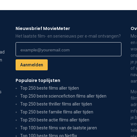
Nieuwsbrief MovieMeter
Ov
Het laatste film- en serienieuws per e-mail ontvangen?
Mov
en 
wor
dad
ons
on
je 
of 
nav
Populaire toplijsten
aa
Top 250 beste films aller tijden
s
Mov
Top 250 beste sciencefiction films aller tijden
fil
Top 250 beste thriller films aller tijden
adr
inf
Top 250 beste familie films aller tijden
je 
Top 250 beste actie films aller tijden
wee
Top 100 beste films van de laatste jaren
tel
Top 100 beste films op Netflix
pla