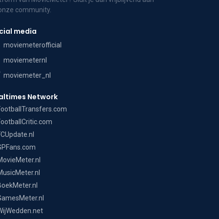
 onze community.
cial media
moviemeterofficial
moviemeternl
moviemeter_nl
altimes Network
FootballTransfers.com
FootballCritic.com
FCUpdate.nl
GPFans.com
MovieMeter.nl
MusicMeter.nl
BoekMeter.nl
GamesMeter.nl
WijWedden.net