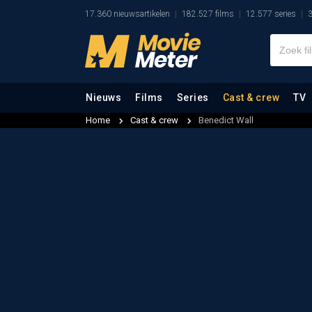
17.360 nieuwsartikelen
182.527 films
12.577 series
3
Nieuws
Films
Series
Cast & crew
TV
Home
Cast & crew
Benedict Wall