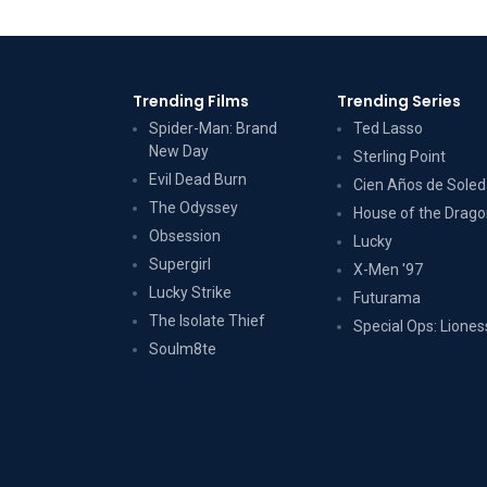
Trending Films
Trending Series
Spider-Man: Brand
Ted Lasso
New Day
Sterling Point
Evil Dead Burn
Cien Años de Sole
The Odyssey
House of the Drag
Obsession
Lucky
Supergirl
X-Men '97
Lucky Strike
Futurama
The Isolate Thief
Special Ops: Liones
Soulm8te