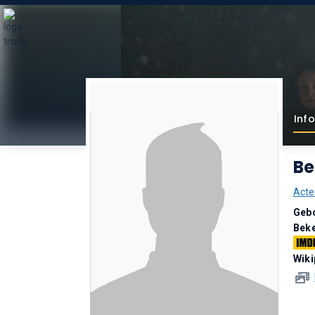
Inf
Be
Acte
Geb
Bek
Wiki