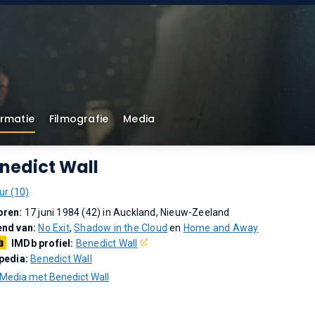
ormatie
Filmografie
Media
nedict Wall
ur (10)
oren:
17 juni 1984 (42) in Auckland, Nieuw-Zeeland
end van:
No Exit
,
Shadow in the Cloud
en
Home and Away
IMDb profiel:
Benedict Wall
pedia:
Benedict Wall
Media met Benedict Wall