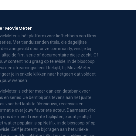
er MovieMeter
ieMeter is hét platform voor liefhebbers van films
series. Met tienduizenden titels, die dagelijkse
den aangevuld door onze community, vind je bij
 altijd de film, serie of documentaire die je zoekt. Of
jouw content nou graag op televisie, in de bioscoop
via een streamingsdienst bekijkt, bij MovieMeter
igeer je in enkele klikken naar hetgeen dat voldoet
n jouw wensen.
ieMeter is echter meer dan een databank voor
ms en series. Je bent bij ons tevens aan het juiste
es voor het laatste filmnieuws, recensies en
ormatie over jouw favoriete acteur. Daarnaast vind
bij ons de meest recente toplijsten, zodat je altijd
t wat er populair is op Netflix, in de bioscoop of op
evisie. Zelf je steentje bijdragen aan het unieke
tform van MovieMeter? Sluit je dan vrijblijvend aan