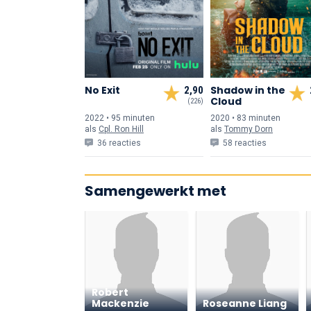
No Exit
Shadow in the
2,90
Cloud
(226)
2022 • 95 min
uten
2020 • 83 min
uten
als
Cpl. Ron Hill
als
Tommy Dorn
36 reacties
58 reacties
Samengewerkt met
Robert
Mackenzie
Roseanne Liang