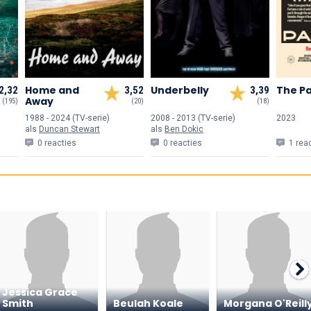
Home and
Underbelly
The P
2,32
3,52
3,39
Away
(195)
(20)
(18)
1988 - 2024 (TV-serie)
2008 - 2013 (TV-serie)
2023
als
Duncan Stewart
als
Ben Dokic
0 reacties
0 reacties
1 rea
Jessica Grace
Smith
Beulah Koale
Morgana O'Reill