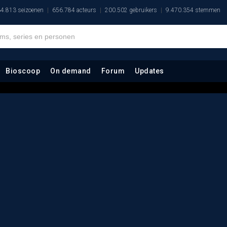
4.813 seizoenen
656.784 acteurs
200.502 gebruikers
9.470.354 stemmen
Bioscoop
On demand
Forum
Updates