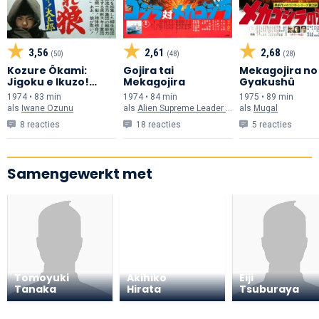
3,56
2,61
2,68
(50)
(48)
(28)
Kozure Ôkami:
Gojira tai
Mekagojira no
Jigoku e Ikuzo!
Mekagojira
Gyakushû
Daigorô
1974 • 83 min
1974 • 84 min
1975 • 89 min
als
Iwane Ozunu
als
Alien Supreme Leader Kuronuma
als
Mugal
8 reacties
18 reacties
5 reacties
Samengewerkt met
Tomoyuki
Akihiko
Eiji
Tanaka
Hirata
Tsuburaya