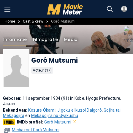
Home
Cast & crew
Gorô Mutsumi
Informatie
Filmografie
Media
Gorô Mutsumi
Acteur (17)
Geboren:
11 september 1934 (91) in Kobe, Hyogo Prefecture,
Japan
Bekend van:
Kozure Ôkami: Jigoku e Ikuzo! Daigorô
,
Gojira tai
Mekagojira
en
Mekagojira no Gyakushû
IMDb profiel:
Gorô Mutsumi
Media met Gorô Mutsumi