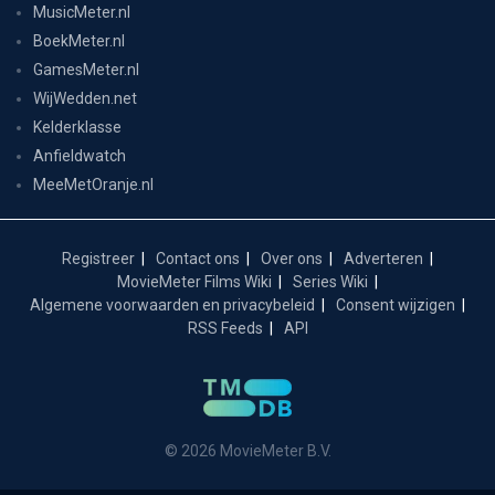
MusicMeter.nl
BoekMeter.nl
GamesMeter.nl
WijWedden.net
Kelderklasse
Anfieldwatch
MeeMetOranje.nl
Registreer
Contact ons
Over ons
Adverteren
MovieMeter Films Wiki
Series Wiki
Algemene voorwaarden en privacybeleid
Consent wijzigen
RSS Feeds
API
© 2026 MovieMeter B.V.