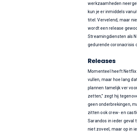
werkzaamheden neergel
kun je er inmiddels van
titel. Vervelend, maar ni
wordt een release gewoo
Streamingdiensten als Ne
gedurende coronacrisis 
Releases
Momenteel heeft Netflix
vullen, maar hoe lang da
plannen tamelijk ver voor
zetten,” zegt hij tegeno
geen onderbrekingen, maar
zitten ook crew- en cast
Sarandos in ieder geval
niet zoveel, maar op in 