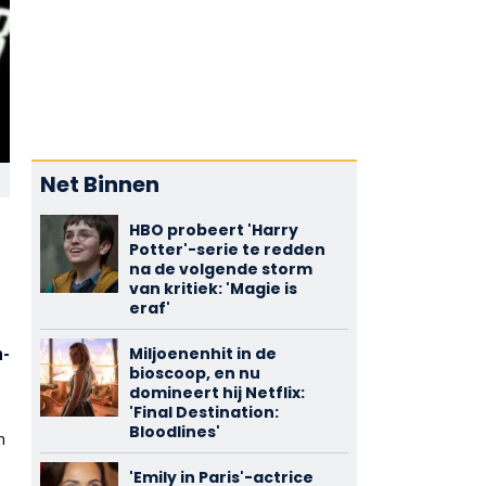
Net Binnen
HBO probeert 'Harry
Potter'-serie te redden
na de volgende storm
van kritiek: 'Magie is
eraf'
Miljoenenhit in de
m-
bioscoop, en nu
domineert hij Netflix:
'Final Destination:
Bloodlines'
n
'Emily in Paris'-actrice