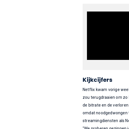
Kijkcijfers
Netflix kwam vorige week
zou terugdraaien om zo h
de bitrate en de verlore
omdat noodgedwongen thu
streamingdiensten als Netf
"We proberen gezinnen i