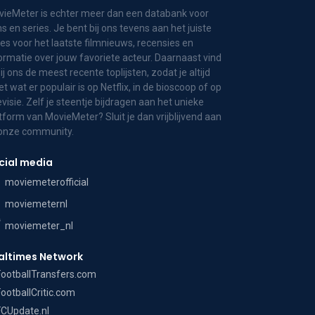
ieMeter is echter meer dan een databank voor
ms en series. Je bent bij ons tevens aan het juiste
es voor het laatste filmnieuws, recensies en
ormatie over jouw favoriete acteur. Daarnaast vind
bij ons de meest recente toplijsten, zodat je altijd
t wat er populair is op Netflix, in de bioscoop of op
evisie. Zelf je steentje bijdragen aan het unieke
tform van MovieMeter? Sluit je dan vrijblijvend aan
 onze community.
cial media
moviemeterofficial
moviemeternl
moviemeter_nl
altimes Network
FootballTransfers.com
FootballCritic.com
FCUpdate.nl