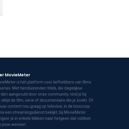
er MovieMeter
ieMeter is hét platform voor liefhebbers van films
series. Met tienduizenden titels, die dagelijkse
den aangevuld door onze community, vind je bij
 altijd de film, serie of documentaire die je zoekt. Of
jouw content nou graag op televisie, in de bioscoop
via een streamingsdienst bekijkt, bij MovieMeter
igeer je in enkele klikken naar hetgeen dat voldoet
n jouw wensen.