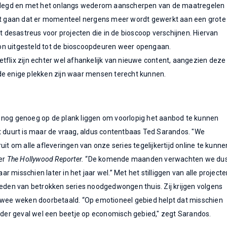
egd en met het onlangs wederom aanscherpen van de maatregelen
uit gaan dat er momenteel nergens meer wordt gewerkt aan een grote
et desastreus voor projecten die in de bioscoop verschijnen. Hiervan
n uitgesteld tot de bioscoopdeuren weer opengaan.
tflix zijn echter wel afhankelijk van nieuwe content, aangezien deze
de enige plekken zijn waar mensen terecht kunnen.
 nog genoeg op de plank liggen om voorlopig het aanbod te kunnen
t duurt is maar de vraag, aldus contentbaas Ted Sarandos. "We
uit om alle afleveringen van onze series tegelijkertijd online te kunne
ver
The Hollywood Reporter.
“De komende maanden verwachten we du
 misschien later in het jaar wel.” Met het stilliggen van alle project
leden van betrokken series noodgedwongen thuis. Zij krijgen volgens
 twee weken doorbetaald. “Op emotioneel gebied helpt dat misschien
ieder geval wel een beetje op economisch gebied," zegt Sarandos.