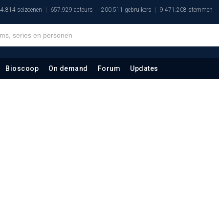
4.814 seizoenen
657.929 acteurs
200.511 gebruikers
9.471.208 stemmen
Bioscoop
On demand
Forum
Updates