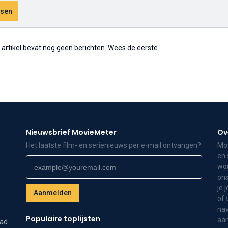
t artikel bevat nog geen berichten. Wees de eerste.
Nieuwsbrief MovieMeter
Ov
Het laatste film- en serienieuws per e-mail ontvangen?
Mov
en 
wor
ons
je 
of 
nav
Populaire toplijsten
aa
dad