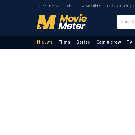
17.371 nieuwsartikelen
182.562 films
12.578 series
3
Nieuws
Films
Series
Cast & crew
TV