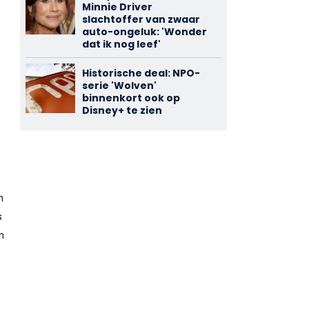
Minnie Driver
slachtoffer van zwaar
auto-ongeluk: 'Wonder
dat ik nog leef'
Historische deal: NPO-
serie 'Wolven'
binnenkort ook op
Disney+ te zien
n
s
en