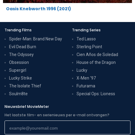
Oasis Knebworth 1996 (2021)
Trending Films
Trending Series
Spider-Man: Brand New Day
Ted Lasso
Evil Dead Burn
Sterling Point
The Odyssey
Cien Años de Soledad
Obsession
House of the Dragon
Supergirl
Lucky
Lucky Strike
X-Men '97
The Isolate Thief
Futurama
Soulm8te
Special Ops: Lioness
Nieuwsbrief MovieMeter
Het laatste film- en serienieuws per e-mail ontvangen?