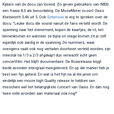
Kijkers van de docu zijn lovend. Zo geven gebruikers van IMDb
een fraaie 8,0 als beoordeling. Op MovieMeter scoort
Oasis
Knebworth
3,46 uit 5. Ook
Syberious
is erg te spreken over de
docu: ''Leuke docu die vooral vanuit de fans verteld wordt. De
spanning naar het evenement, kopen de kaartjes, de rit, het
binnenkomen en wanneer ze bijna on stage komen zit je zelf
eigenlijk ook aardig in de spanning. De nummers, waar
overigens vaak ook nog verhalen doorheen verteld worden, zijn
meestal na 1/3 a 2/3 afgekapt dus verwacht echt geen
concertfilm. Het blijft documentaire. De thuisrelease krijgt
beide avonden intergraal meegeleverd. En op die manier heb je
best een fijn geheel. En wat is het fijn na al die jaren om
eindelijk een mooie high Quality release te hebben van
misschien wel het belangrijkste concert van Oasis. En dan nog
twee volle avonden aan materiaal ook nog!''