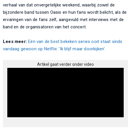
verhaal van dat onvergetelijke weekend, waarbij zowel de
bijzondere band tussen Oasis en hun fans wordt belicht, als de
ervaringen van de fans zelf, aangevuld met interviews met de
band en de organisatoren van het concert.
Lees meer:
Eén van de best bekeken series ooit staat sinds
vandaag gewoon op Netflix: 'Ik blijf maar doorkijken'
Artikel gaat verder onder video