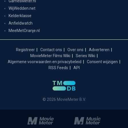
GamesMeter.nl
WijWedden.net
Kelderklasse
Anfieldwatch
MeeMetOranje.nl
Registreer
Contact ons
Over ons
Adverteren
MovieMeter Films Wiki
Series Wiki
Algemene voorwaarden en privacybeleid
Consent wijzigen
RSS Feeds
API
© 2026 MovieMeter B.V.