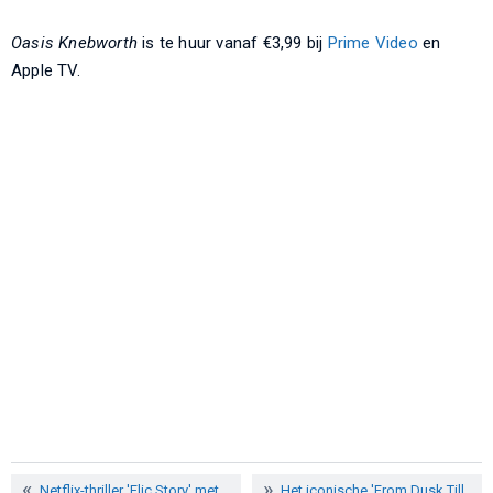
Oasis Knebworth
is te huur vanaf €3,99 bij
Prime Video
en
Apple TV.
Netflix-thriller 'Flic Story' met
Het iconische 'From Dusk Till