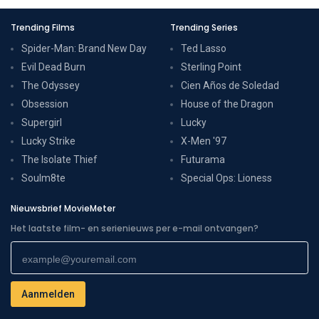
Trending Films
Trending Series
Spider-Man: Brand New Day
Ted Lasso
Evil Dead Burn
Sterling Point
The Odyssey
Cien Años de Soledad
Obsession
House of the Dragon
Supergirl
Lucky
Lucky Strike
X-Men '97
The Isolate Thief
Futurama
Soulm8te
Special Ops: Lioness
Nieuwsbrief MovieMeter
Het laatste film- en serienieuws per e-mail ontvangen?