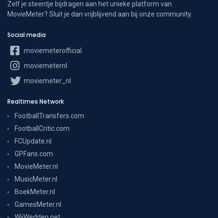
Zelf je steentje bijdragen aan het unieke platform van
MovieMeter? Sluit je dan vrijblijvend aan bij onze community.
Social media
moviemeterofficial
moviemeternl
moviemeter_nl
Realtimes Network
FootballTransfers.com
FootballCritic.com
FCUpdate.nl
GPFans.com
MovieMeter.nl
MusicMeter.nl
BoekMeter.nl
GamesMeter.nl
WijWedden.net