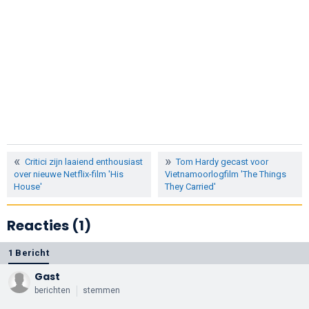
Critici zijn laaiend enthousiast
Tom Hardy gecast voor
over nieuwe Netflix-film 'His
Vietnamoorlogfilm 'The Things
House'
They Carried'
Reacties (1)
1 Bericht
Gast
berichten
stemmen